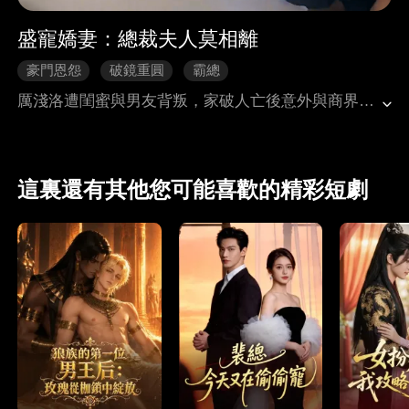
盛寵嬌妻：總裁夫人莫相離
豪門恩怨
破鏡重圓
霸總
厲淺洛遭閨蜜與男友背叛，家破人亡後意外與商界巨頭斯靳恆契約結婚。兩人從各取所需到真心相愛，卻因前女友挑起誤會而離婚。厲淺洛絕望在海邊暈倒被救，發現自己是A國黎家失散千金，逆襲歸來。斯靳恆查明真相，拼死救她，最終破除心結，重歸於好，迎來幸福結局。
這裏還有其他您可能喜歡的精彩短劇