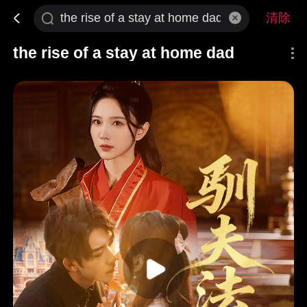
清除
the rise of a stay at home dad