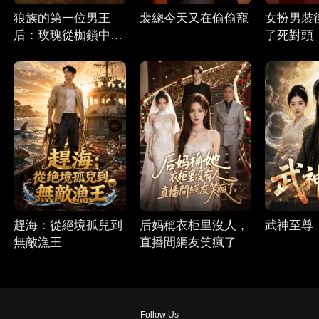
狼族的第一位男王
裴總今天又在偷偷寵
女扮男裝
后：玫瑰從枷鎖中綻
了死對頭
放
趕海：從絕境孤兒到
后妈稱衣柜里沒人，
武神至尊
無敵漁王
直播間網友笑瘋了
Follow Us