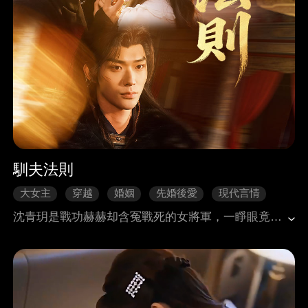
馴夫法則
大女主
穿越
婚姻
先婚後愛
現代言情
沈青玥是戰功赫赫却含冤戰死的女將軍，一睜眼竟成了現代豪門裡任人欺凌的軟弱千金。江浩遲是A市聞名、遊戲人間的紈褲大少，被迫娶了沈青玥這一個豪門棄女。當古代戰神遇上現代浪子，馴夫如訓兵，先立威，後挫銳，再結心。沈青玥一手整治惡毒繼母，一手調教頑劣丈夫，在光怪陸離的現代都市裡，闖出屬於自己的一片天。