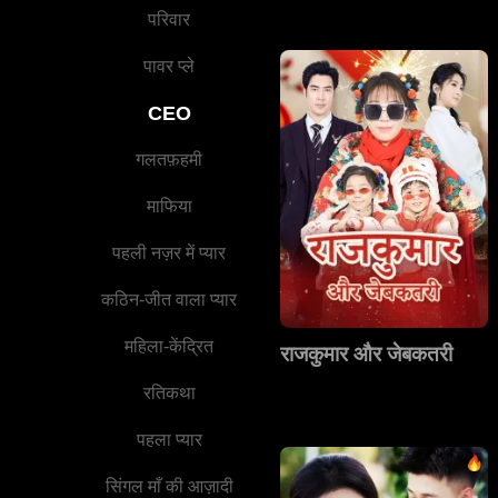
परिवार
पावर प्ले
CEO
गलतफ़हमी
माफिया
पहली नज़र में प्यार
कठिन-जीत वाला प्यार
महिला-केंद्रित
राजकुमार और जेबकतरी
रतिकथा
पहला प्यार
सिंगल माँ की आज़ादी