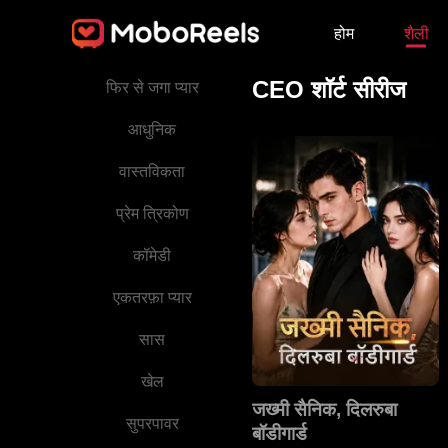
आंसू बहाने वाला
होम
शैली
वारिस
CEO शॉर्ट सीरीज
फिर से जगा प्यार
आधुनिक
वास्तविकता
प्रेम त्रिकोण
कॉमेडी
एकतरफ़ा प्यार
सास
खेल
जख्मी सैनिक, दिलरुबा
सुपरपावर
बॉडीगार्ड