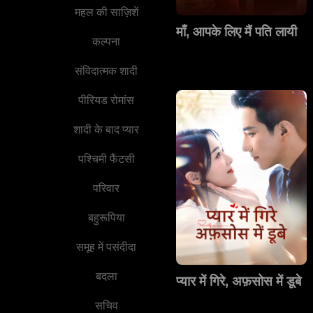
महल की साज़िशें
माँ, आपके लिए मैं पति लायी
कल्पना
संविदात्मक शादी
पीरियड रोमांस
शादी के बाद प्यार
पश्चिमी फैंटसी
परिवार
बहुरूपिया
समूह में पसंदीदा
बदला
प्यार में गिरे, अफ़सोस में डूबे
सचिव