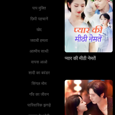
पाप मुक्ति
छिपी पहचानें
खेद
जवाबी हमला
आत्मीय साथी
प्यार की मीठी नेमतें
वापस आओ
शादी का बवंडर
सिंगल मोम
गाँव का जीवन
पारिवारिक झगड़े