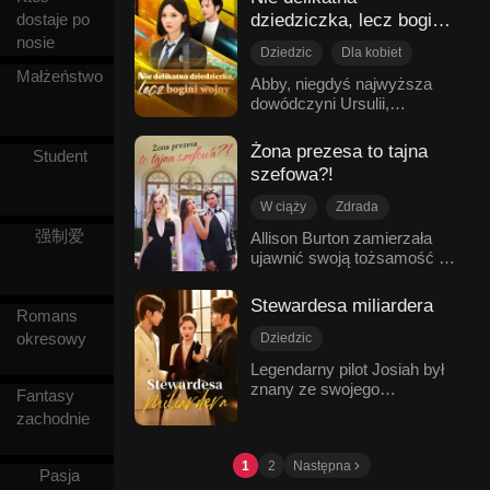
Audrey – bliskiej przyjaciółki
połączyło ich. Ku swojemu
połączyli się jako rodzina.
dziedziczka, lecz bogini
dostaje po
matki Aarona, która skrycie
przerażeniu Hailey odkryła,
wojny
nosie
żywi do niego uczucia.
że jest w ciąży, a co bardziej
Dziedzic
Dla kobiet
Audrey stale prowokuje
niezwykłe, Daniel w
Małżeństwo
Student
Podróż w czasie
Abby, niegdyś najwyższa
Violet, aż ta w końcu otwiera
niewytłumaczalny sposób
dowódczyni Ursulii,
Supermoce
Powrót
oczy i składa pozew o
nawiązał z nią telepatyczną
odrodziła się jako krucha
rozwód. Aaron jest jednak
Nowoczesny romans
więź, słysząc każdą jej
dziedziczka. Podczas ich
przekonany, że Violet po
myśl. Odtąd wewnętrzny
Żona prezesa to tajna
Student
pierwszego spotkania,
prostu robi sceny z byle
głos Hailey docierał do
szefowa?!
krwawiąc i posiniaczona,
powodu. Później, gdy Violet
Daniela, a ona znalazła
użyła boskich umiejętności,
wraca do swojej kariery,
kogoś, na kim mogła
W ciąży
Zdrada
by wygrać dla Felixa
Aaron odkrywa jej
polegać i kogo mogła cenić.
Ukryta tożsamość
强制爱
Allison Burton zamierzała
mistrzostwa wyścigowe, po
prawdziwą tożsamość –
Nie była już zastraszana –
ujawnić swoją tożsamość i
Rozwód
czym chłodno odeszła. Gdy
okazuje się, że jest
Daniel ją rozpieszczał, ale
ciążę podczas ważnego
spotkali się ponownie na
Miłość, którą trudno zdobyć
najlepszą specjalistką od
zbliżał się już nowy kryzys.
projektu. Znalazła swojego
bankiecie wyższych sfer,
męskich problemów. Pełen
Stewardesa miliardera
CEO
Romans
męża, Jeremy'ego Walsha,
kopnęła swoją intrygancką
żalu próbuje odzyskać
Nowoczesny romans
z Melanie Russell na
okresowy
siostrę do basenu, szokując
Dziedzic
Violet, a nawet wytropia ją w
badaniach prenatalnych. Po
wszystkich. Każdy, kto chce
jej miejscu pracy. Kiedy
Pierwsza miłość
Legendarny pilot Josiah był
konfrontacji z wrogością
ją podbić, powinien najpierw
Violet szykuje się do
znany ze swojego
Nieporozumienie
teściowej postanowiła
Fantasy
dokładnie zważyć własne
przyjęcia pacjenta, podnosi
chłodnego i dystansującego
Odnowiona miłość
ON
rozwieść się z Jeremym.
siły, by sprawdzić, czy jest
zachodnie
wzrok i mówi: „Och,
się charakteru. W czasach
Niestety, to teściowa
godzien
Nowoczesny romans
Aaron… ty też przyszedłeś
studenckich był głęboko
doprowadziła do jej
z problemem „tam na
zakochany w Amelii, ale
1
2
Następna
poronienia. W trakcie
Pasja
dole"?"
nieporozumienie sprawiło,