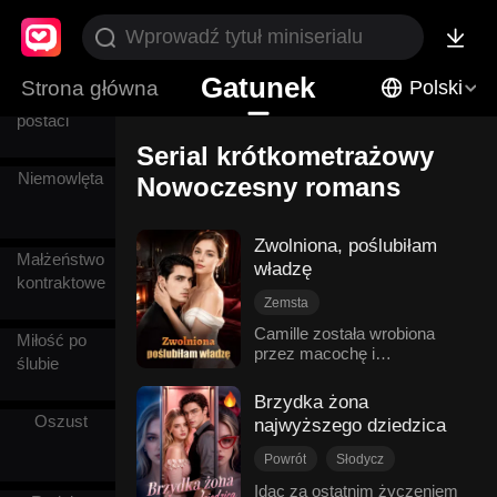
1VN
Gatunek
Strona główna
Polski
Rozwój
postaci
Serial krótkometrażowy
Niemowlęta
Nowoczesny romans
Zwolniona, poślubiłam
Małżeństwo
władzę
kontraktowe
Zemsta
Ukryte tożsamości
Camille została wrobiona
Miłość po
przez macochę i
Miłość po ślubie
CEO
ślubie
narzeczonego, a następnie
Nowoczesny romans
trafiła do więzienia. Pięć lat
Brzydka żona
później wychodzi na
Oszust
najwyższego dziedzica
wolność i wkrótce zawiera
układne małżeństwo z
Powrót
Słodycz
potężnym Horatio. Ona
Nowoczesny romans
Idąc za ostatnim życzeniem
pragnie zemsty, a on chce