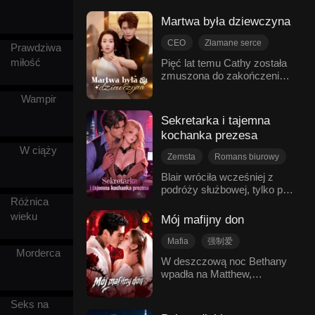
Laura została zmuszona do
Kontratak
by zmusić ją do powrotu do
jednorazowego zbliżenia z
Dana. Roman wtargnął na
Martwa była dziewczyna
Nowoczesny romans
Sebastianem i zaszła w
kolację, ujawnił romans
ciążę z czworaczkami.
CEO
Złamane serce
Dana i Laury oraz jej ciążę,
Prawdziwa
Kiedy straciła przytomność
rozbijając kłamstwa.Gdy
Nieporozumienie
miłość
Pięć lat temu Cathy została
po urodzeniu Dylana i
Jessica szantażowała ich
zmuszona do zakończenia
Niemowlęta
ON
Gabby, Lily ukradła
tajnym romansem
małżeństwa z Saulem, aby
Nowoczesny romans
noworodki i przyprowadziła
biurowym, Roman ukląkł na
Wampir
chronić swoją rodzinę. Tego
je do Sebastiana, twierdząc,
jedno kolano – nie po to, by
samego dnia dotarła do niej
że to ona była jego partnerką
Sekretarka i tajemna
uciec, ale by zatrzymać ją
wiadomość o jego śmierci w
z tamtej nocy. Nie wiedziała,
na zawsze.
kochanka prezesa
katastrofie lotniczej. Pięć lat
że Laura wciąż żyje i
W ciąży
później Saul powrócił –
urodziła jeszcze dwoje: Ivy i
Zemsta
Romans biurowy
upozorował własną śmierć i
Noaha.Siedem lat później
Słodycz
Miliarderzy
przekształcił się w potentata.
Blair wróciła wcześniej z
Laura, obecnie wysoka
Teraz szuka zemsty na
podróży służbowej, tylko po
Erotyczny
ranga, wraca do domu z
Różnica
Cathy za przeszłość.
to, by zastać swojego
Nowoczesny romans
ukrytą tożsamością, by
Zmusza ją do pracy jako
narzeczonego Dana w łóżku
wieku
szukać swoich dzieci.
Mój mafijny don
niania, nie wiedząc, że przez
ze swoją kuzynką Laurą. Z
Przypadkowo czworo dzieci
te wszystkie lata sama
złamanym sercem i pijana
Mafia
强制爱
się spotyka. Ivy i Noah
wychowywała ich syna. W
trafiła do biura, gdzie
Morderca
trafiają do domu Sebastiana,
Nowoczesny romans
W deszczową noc Bethany
trakcie bezwzględnego
spędziła noc ze swoim
a Dylan i Gabby do domu
wpadła na Matthew,
Słodycz
Zdrada
dążenia do zemsty Saul
szefem – miliarderem
Laury...
enigmatycznego przywódcę
dowiaduje się o
Romanem – jedna noc
potężnej gangsterskiej
poświęceniach i trudach
zapoczątkowała tajemny
Seks na
rodziny. Gdy tylko ją