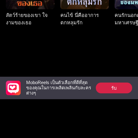
สัตว์ร้ายของเขา ใจ
คนไข้ นี่คืออาการ
คนรักนอก
งามของเธอ
ตกหลุมรัก
มหาเศรษฐ
MoboReels เป็นตัวเลือกที่ดีที่สุด
รับ
ของคุณในการเพลิดเพลินกับละคร
Follow Us
ต่างๆ
Facebook
YouTube
Instagram
ข้อกำหนดการใช้งาน
|
นโยบายความเป็นส่วนตัว
|
ติดต่อเรา
© 2018-now CHANGDU (HK) TECHNOLOGY LIMITED