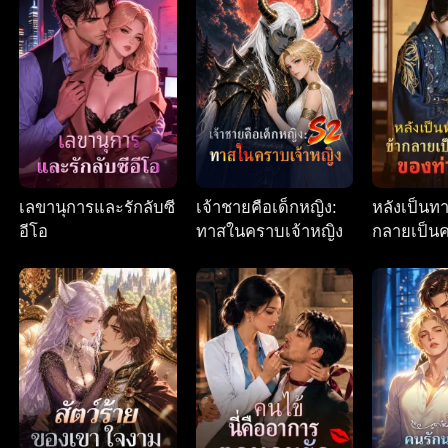
เลขานุการและรักลับซี
เจ้าชายคือเด็กหญิง:
หลังเป็นท
อีโอ
ทาสในคราบเจ้าหญิง
กลายเป็น
ของท่านอ๋