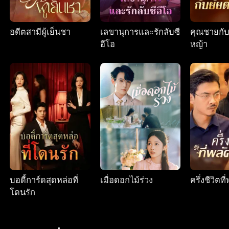
อดีตสามีผู้เย็นชา
เลขานุการและรักลับซี
คุณชายกั
อีโอ
หญ้า
บอดี้การ์ดสุดหล่อที่
เมื่อดอกไม้ร่วง
ครึ่งชีวิตท
โดนรัก