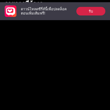
รายการที่ต้องดู
ดาวน์โหลดซีรี่ส์นี้เพื่อปลดล็อค
รับ
ตอนเพิ่มเติมฟรี!
อดีตสามีผู้เย็นชา
คู่แท้ของราชาอสูร
เมื่อดอกไม