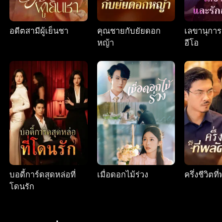
อดีตสามีผู้เย็นชา
คุณชายกับยัยดอก
เลขานุการ
หญ้า
อีโอ
บอดี้การ์ดสุดหล่อที่
เมื่อดอกไม้ร่วง
ครึ่งชีวิตท
โดนรัก