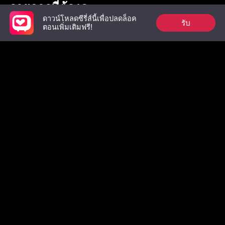
รายการที่ต้องดู
ดาวน์โหลดซีรี่ส์นี้เพื่อปลดล็อค
รับ
ตอนเพิ่มเติมฟรี!
อดีตสามีผู้เย็นชา
คู่แท้ของราชาอสูร
เมื่อดอกไม