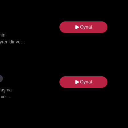
n gizli
nayetinin
Oynat
nin
yren'dir ve
hatsız
elir.
yordu;
Oynat
nlaşma
e ve
ynaklandığını
anmak
sürprizlerle