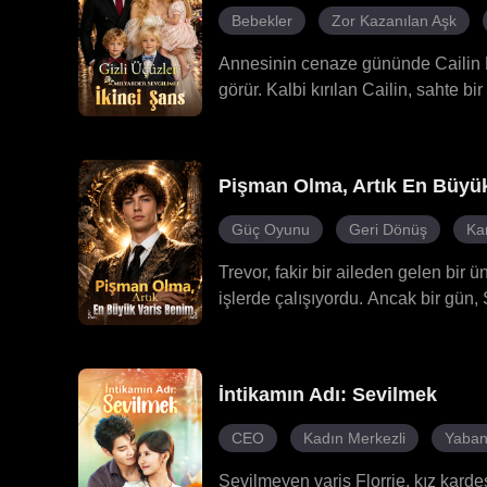
Bebekler
Zor Kazanılan Aşk
Annesinin cenaze gününde Cailin M
görür. Kalbi kırılan Cailin, sahte b
Yıllar sonra tekrar bir araya geldi
çocukları olduğunu anlamaya başlar. 
anlamaları giderir. Hilliard, eşinin
Pişman Olma, Artık En Büyü
şekilde yaşar.
Güç Oyunu
Geri Dönüş
Ka
Trevor, fakir bir aileden gelen bir 
işlerde çalışıyordu. Ancak bir gün, 
herkesin önünde küçük düşürüldü. 
açıkladı: Trevor aslında dünyanın e
belirdi. Trevor okula geri döndü ve 
İntikamın Adı: Sevilmek
dolu bir yolculuğa çıktı.
CEO
Kadın Merkezli
Yaban
Sevilmeyen varis Florrie, kız kard