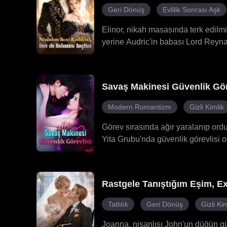
Geri Dönüş
Evlilik Sonrası Aşk
Elinor, nikah masasında terk edilmiş
yerine Audric'in babası Lord Reynal
malikânenin asıl hanımefendisi old
Savaş Makinesi Güvenlik Gör
Modern Romantizm
Gizli Kimlik
Görev sırasında ağır yaralanıp ordu
Yita Grubu'nda güvenlik görevlisi o
Cara arasında bir evlilik ayarladı. 
Yita'nın CEO'su olan Cara, dedesi 
Kay'in kız kardeşi Lexi, hem Kay'i 
Rastgele Tanıştığım Eşim, E
defalarca kurtardı ve aralarındaki il
gelen Johnny, gizlice tehditleri ort
Tatlılık
Geri Dönüş
Gizli Kim
şirkette uyuyan bir ajan olarak yer 
belirsizlik katıyordu.
Joanna, nişanlısı John'un düğün gü