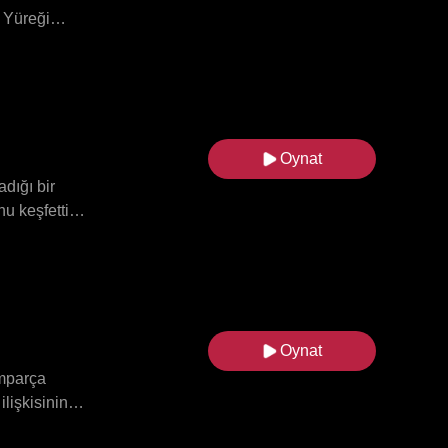
. Yüreği
na basıldı.
sıtan ve
Oynat
dığı bir
u keşfetti,
etti ve
mayı başardı
planlarına
a gitti,
Oynat
amparça
lişkisinin
askı yaptı,