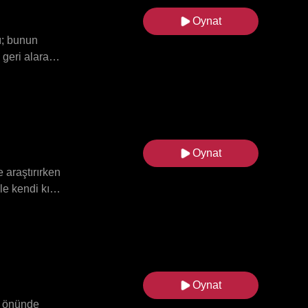
Oynat
dı; bunun
 geri alarak
Oynat
 araştırırken
e kendi kızı
 göreviydi.
daydı.
Cara'yı
r bir araya
kızı Maren,
Oynat
a fazla
ü önünde