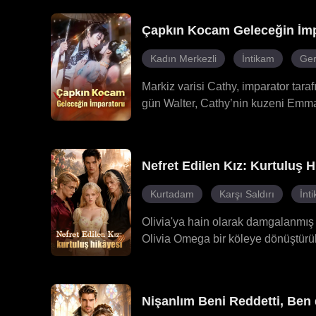
hilekâr teyzesi ise onu Dan'i affet
eski eşi Jessica ortaya çıkarak ta
Çapkın Kocam Geleceğin İm
içinde Roman her zaman ona sahip çı
kardeşi ve Roman'ın kararlı deste
Kadın Merkezli
İntikam
Ger
üzerine çökerek evlenme teklif etti.
Markiz varisi Cathy, imparator tara
gün Walter, Cathy’nin kuzeni Emma’
ikisiyle de evlenmek zorunda kaldı.
yaptı, ardından onu ve karnındaki b
modern zamandan gelmişti ve yaşana
Nefret Edilen Kız: Kurtuluş H
fermanının ilan edildiği güne geri d
umursamaz tavırlarıyla tanınan Pre
Kurtadam
Karşı Saldırı
İnt
makamlara yükseldiler ve Kyle sonu
Olivia'ya hain olarak damgalanmış bi
Olivia Omega bir köleye dönüştürül
görmüştü. Ancak 18 yaşına bastığınd
Fakat Olivia pes etmedi, çünkü için
edecekti, yoksa kurtarmayı mı seçe
Nişanlım Beni Reddetti, Ben