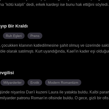
a "kötü kalpli" dedi, erkek kardeşi ise bunu hak ettiğini söyledi
 kopardı. Ardından, beklenmedik bir anda güçlü bir varisin bağrı
ında bir adam, her zaman onun sessiz ışığıydı, gölgelerden onu ı
e derin bir sevginin tam ortasındaydı.
yıp Bir Kraldı
Ruh Eşleri
Prens
i, çocukken klanının katledilmesine şahit olmuş ve üzerinde sakla
le olarak satılmıştı. Kurt uyandığında, Kael'in kader eşi olduğun
en reddedildi. Daha sonra Lycan Prensi Anthony aynı bağı hiss
rdü. Elian, soyluların ve rahibe Valeria'nın tuzaklarından sağ çık
rını gün yüzüne çıkardı; bunun Arthur ve Prens Aurelian'ın darbe 
vgilisi
ny'nin hafızasını bir lanetle sildiğinde, Elian kuzeye şifa aramay
ak için geri dönüyor.
Milyarderler
Erotik
Modern Romantizm
ünde nişanlısı Dan'i kuzeni Laura ile yatakta buldu. Kalbi par
ilyarder patronu Roman'ın ofisinde buldu. O gece, gizli bir ofis i
uğuna hamile olduğunu söyleyerek Blair'e geri adım atması için b