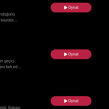
Oynat
döndüğünü
 büyütür.
kların kendi
yanlış
tlu bir
Oynat
in geçici
ını fark edip
r gerçeği
milyon dolar
narak intikam
Oynat
ildi. Babası