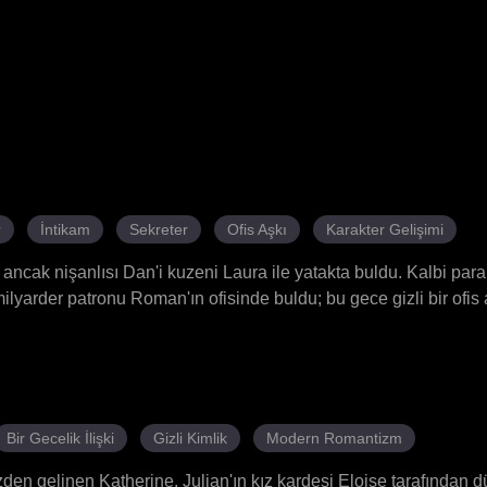
r
İntikam
Sekreter
Ofis Aşkı
Karakter Gelişimi
 ancak nişanlısı Dan'i kuzeni Laura ile yatakta buldu. Kalbi pa
milyarder patronu Roman'ın ofisinde buldu; bu gece gizli bir ofis 
 peşini bırakmadı: Dan yalvarmaktan vazgeçmiyor, Roman'ın entr
yor ve Blair'in teyzesi Vivian, onu Dan'e geri dönmeye zorlamak 
ızın dalarak Dan ve Laura'nın ilişkisini ve Laura'nın hamileliğ
tti. Jessica gizli ofis ilişkilerini şantaj malzemesi yaparken, 
mek için diz çöktü.
Bir Gecelik İlişki
Gizli Kimlik
Modern Romantizm
mezden gelinen Katherine, Julian'ın kız kardeşi Eloise tarafından