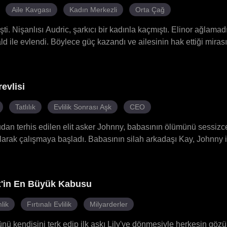
Aile Kavgası
Kadın Merkezli
Orta Çağ
ti. Nişanlısı Audric, şarkıcı bir kadınla kaçmıştı. Elinor ağlama
d ile evlendi. Böylece güç kazandı ve ailesinin hak ettiği mirası
u.
evlisi
Tatlılık
Evlilik Sonrası Aşk
CEO
dan terhis edilen elit asker Johnny, babasının ölümünü sessizce
larak çalışmaya başladı. Babasının silah arkadaşı Kay, Johnny il
Görünüşte bir evlilik gibi görünse de, gerçekte bu gizli bir koruma
son nefesini vermek üzereyken bir miras kavgasının tam ortasın
hem de Cara'yı ortadan kaldırmak için suikastçılar tuttu. Johnny, 
x'in En Büyük Kabusu
işki tehlikenin ortasında derinleşti. Savaş arkadaşı Alex ile tekra
adan kaldırmaya çalıştı. Cara'nın kuzeni ve sırdaşı olan Lexi'nin 
lik
Fırtınalı Evlilik
Milyarderler
alıyordu. Bu durum, yüksek riskli şirket ve aile çatışmalarına dah
nü kendisini terk edip ilk aşkı Lily'ye dönmesiyle herkesin göz