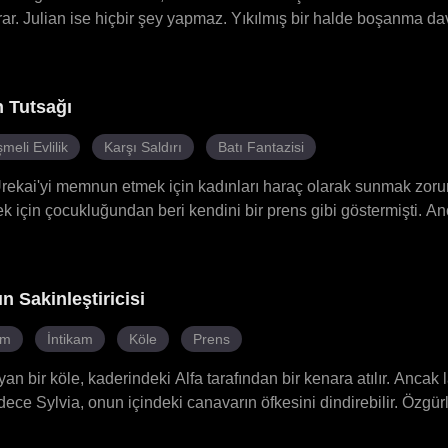
ğrar. Julian ise hiçbir şey yapmaz. Yıkılmış bir halde boşanma da
'dır ve Katherine, farkında olmadan onun maskeli karakteri A Be
ir eşten güçlü bir savaşçıya dönüşen Katherine, Julian'ın ona karşı
n entrikaları ve Eloise'in tuzakları arasında yalanlar ve tutku k
n Tutsağı
ğünde tüm duvarlar yıkılır. Artık sır yok, sadece birliktelik vardır
meli Evlilik
Karşı Saldırı
Batı Fantazisi
ı Urekai'yi memnun etmek için kadınları haraç olarak sunmak zor
k için çocukluğundan beri kendini bir prens gibi göstermişti. An
gönüllü olarak köle olmayı kabul etti ve bu süreçte nadir bir “Si
n bir kadın — olduğunu keşfetti. Beş yüz yıldır deliye dönmüş Y
rku ve tutkuların girdabında hayatta kalma mücadelesi veriyordu. 
 Sakinleştiricisi
u yolculuk, onu kaderin uçurumuna doğru sürükleyecekti.
am
İntikam
Köle
Prens
ıyan bir köle, kaderindeki Alfa tarafından bir kenara atılır. Ancak l
dece Sylvia, onun içindeki canavarın öfkesini dindirebilir. Özg
et Askeri Akademisi'ne girmek için mücadele eder. Rakipleri A