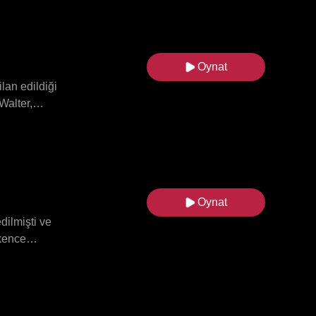
a Roman'ın
maşanın
 iki kız
ek dizinin
Oynat
lan edildiği
Walter,
paratoriçe
ldı ki Emma
lik
 kendini
te en yüksek
Oynat
dilmişti ve
şkence
ıladılar.
da, nefret mi