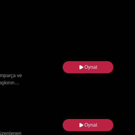
Oynat
ramparça ve
aşkının
ikacı eski
için bir aile
ini ortaya
Roman kaçmak
Oynat
 düzenlenen