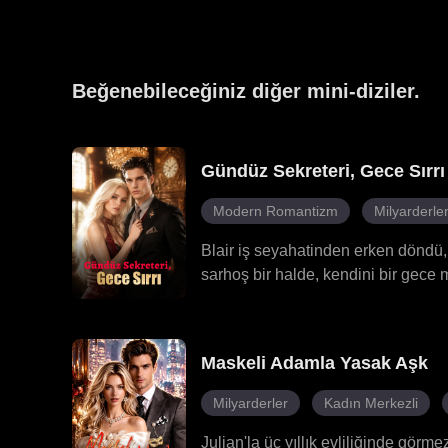
Beğenebileceğiniz diğer mini-diziler.
Gündüz Sekreteri, Gece Sırrı
Modern Romantizm
Milyarderle
Blair iş seyahatinden erken döndü,
sarhoş bir halde, kendini bir gece 
başlangıcı oldu. Ancak düşmanları
karısı Jessica yeniden sahneye çıkı
tuzağı kuruyordu. Roman yemeğe ans
Maskeli Adamla Yasak Aşk
çıkardı, tüm yalanları paramparça e
yerine Blair'i sonsuza dek sahiplen
Milyarderler
Kadın Merkezli
Julian'la üç yıllık evliliğinde gör