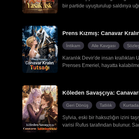
bir partide uyuşturulup saldırıya u
Ancak o geceki adam aslında Julian
bir ilişkiye başlar. Sessiz, ezilen b
hale gelmesine neden olur. Louisa'nı
Prens Kızmış: Canavar Kralı
gelir. A Bey'in maskesi nihayet düştü
İntikam
Aile Kavgası
Sözleş
Karanlık Devir'de insan krallıklar
Prenses Emeriel, hayatta kalabilme
kardeşini kurtarmak için Urekai'ye 
canavarlarla özel bir bağ kurabile
Kral tarafından seçilen Emeriel, ko
Köleden Savaşçıya: Canavarın
dönemleri ve ruh bağlarıyla dolu b
Geri Dönüş
Tatlılık
Kurtad
Sylvia, eski bir haksızlığın izini taş
varisi Rufus tarafından bulunur. Sa
vazgeçmeyi reddeden Sylvia, Kraliy