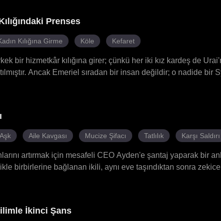
mayı başarır ve nadir bir kurt gücünü keşfedip uyandırır. Rufus'u
yle her savaşta daha da güçlenir. Ta ki on yıl önce annesinin ci
 Kılığındaki Prenses
n sırlarına kadar uzanan bir komployu ortaya çıkarana dek...
Kadın Kılığına Girme
Köle
Kefaret
ek bir hizmetkâr kılığına girer; çünkü her iki kız kardeş de Urai'
tılmıştır. Ancak Emeriel sıradan bir insan değildir; o nadide bir S
ek kişidir. Gizlice birbirlerine âşık olurlar. Kıskanç Sinai onu ra
 sinsi planlar yapar ve lanetli Vladya ise ablasına takıntılı hale g
 ölümcül tuzaklardan sıyrılmak için mücadele eder. Kimse beklemi
ı
bozacaktı.
 Aşk
Aile Kavgası
Mucize Şifacı
Tatlılık
Karşı Saldırı
nlarını artırmak için mesafeli CEO Ayden'e şantaj yaparak bir a
likle birbirlerine bağlanan ikili, aynı eve taşındıktan sonra zekic
mena, Ayden'in iktidarsızlığının uzun süreli bir zehirlenmeden ka
e adar. Ayden başlangıçta onu sadece kendi çıkarları için kull
aşlar. Sonunda sahte ilişkileri gerçek bir aşka dönüşür ve tatlı 
ilimle İkinci Şans