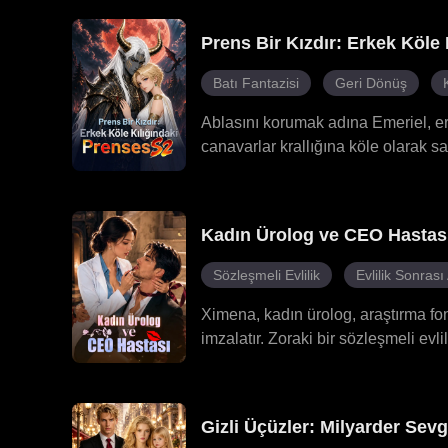
Cherry'nin hain tuzaklarından kurtul
koruması ve müttefiklerinin desteği
Prens Bir Kızdır: Erkek Köle
ardındaki gerçeği ve tahtın en deri
Batı Fantazisi
Geri Dönüş
Ablasını korumak adına Emeriel, erk
canavarlar krallığına köle olarak sa
onu vahşi halinde sakinleştirebilen t
ederken, hırslı lord Zaiper ona karşı
Emeriel, kimliğini gizli tutmak ve
Kadın Ürolog ve CEO Hastas
sonunda canavar kralın lanetini o 
Sözleşmeli Evlilik
Evlilik Sonrası
Ximena, kadın ürolog, araştırma fo
imzalatır. Zoraki bir sözleşmeli evli
eğlenceli bir çekişmeye girişir. Xi
keşfeder ve kendini onun tedavisin
isterken, zamanla ona aşık olmaya b
Gizli Üçüzler: Milyarder Sevg
dolu bir beraberlik başlar.