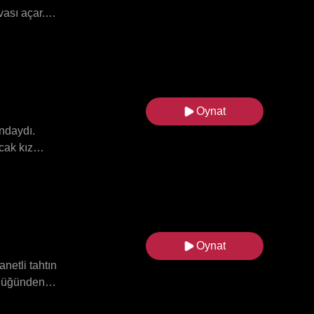
vası açar.
y ile gizli
 takıntılı
arşı karşıya
.
Oynat
undaydı.
cak kız
ren” —
üce Canavar
Sırlar, tutku
Oynat
anetli tahtın
ürlüğünden
lina ve