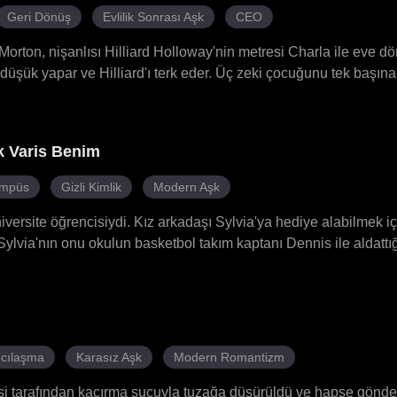
Geri Dönüş
Evlilik Sonrası Aşk
CEO
orton, nişanlısı Hilliard Holloway'nin metresi Charla ile eve 
ir düşük yapar ve Hilliard'ı terk eder. Üç zeki çocuğunu tek başına
klerinde çocuklar babalarına şaka yaparlar. Hilliard zamanla çocu
Bu sırada Charla, Cailin'e iftira atmaya çalışır, ancak çift tüm 
 ve çocuklarının sevgisini yeniden kazanır ve aile sonsuza dek mu
k Varis Benim
mpüs
Gizli Kimlik
Modern Aşk
üniversite öğrencisiydi. Kız arkadaşı Sylvia'ya hediye alabilmek iç
Sylvia'nın onu okulun basketbol takım kaptanı Dennis ile aldattığ
Umutsuzluğa düştüğü sırada babası onu arayarak şoke edici bi
n zengin ailelerinden birinin varisiydi. Hesabında bir anda yüz 
ailesinin armasını, siyah kartını ve özel tasarım saatlerini kulla
cılaşma
Karasız Aşk
Modern Romantizm
eşi tarafından kaçırma suçuyla tuzağa düşürüldü ve hapse gönder