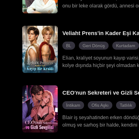
onu bir leke olarak gördü, annesi on
paramparça, ailesiyle tüm bağlarını
Ta ki fark edene kadar: Clayton ad
iyileştiren. Onunla birlikte, eşsiz v
Veliaht Prens'in Kader Eşi Ka
BL
Geri Dönüş
Kurtadam
Elian, kraliyet soyunun kayıp varis
kolye dışında hiçbir şeyi olmadan kö
ancak düşük statüsü nedeniyle alen
Elian'ı kraliyet sınav adasına götü
ve ailesinin katliamına dair ipuçla
CEO'nun Sekreteri ve Gizli Se
dayandığını öğrendi. Aurelian, Antho
laneti bozdu ve şimdi tahtı geri alm
İntikam
Ofis Aşkı
Tatlılık
Blair iş seyahatinden erken döndüğ
olmuş ve sarhoş bir halde, kendini m
başlangıcı oldu. Laura, Dan'in çoc