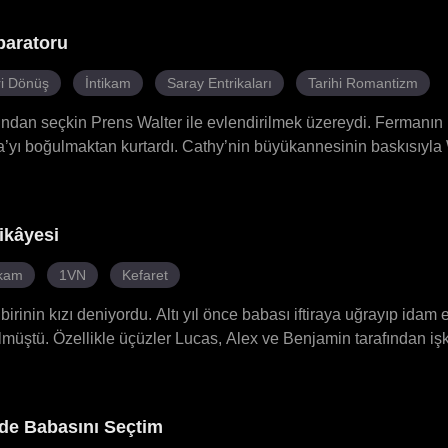
mesi için suçluluk duygusu vererek ikna etmeye çalıştı. Bu sırad
leplerde bulundu ve Dan, Blair'i rahat bırakmıyordu. Tüm bu kar
paratoru
ktı. Aile yemeğinde Roman, tüm yalanları ortaya çıkardı. Blair,
ğiyle zehirli geçmişinden tamamen kurtuldu. Tam o anda Roman t
i Dönüş
İntikam
Saray Entrikaları
Tarihi Romantizm
fından seçkin Prens Walter ile evlendirilmek üzereydi. Fermanın i
yı boğulmaktan kurtardı. Cathy’nin büyükannesinin baskısıyla 
 Walter tahta çıktıktan sonra Cathy’yi yalnızca bir günlüğüne im
ebeğini zehirleyerek tüm ailesini idam ettirdi. Sonradan anlaşı
n her şey, onun Walter’la birlikte kurduğu bir komploydu. Evli
ikâyesi
önen Cathy, bu kez Walter’ı kararlılıkla reddetti ve bunun yerine
ns Kyle’ı seçti. Oysa Kyle’ın bu ünü sadece bir maskeydi. Birlik
ikam
1VN
Kefaret
nda bir sonraki imparator oldu.
rinin kızı deniyordu. Altı yıl önce babası iftiraya uğrayıp idam e
müştü. Özellikle üçüzler Lucas, Alex ve Benjamin tarafından i
a, üçüzlerin onun eşleri olacağı ortaya çıktı. Onu reddedip aşağ
de olağanüstü bir güç taşıyordu. Gerçek tehditler ortaya çıktığın
cekti?
 de Babasını Seçtim