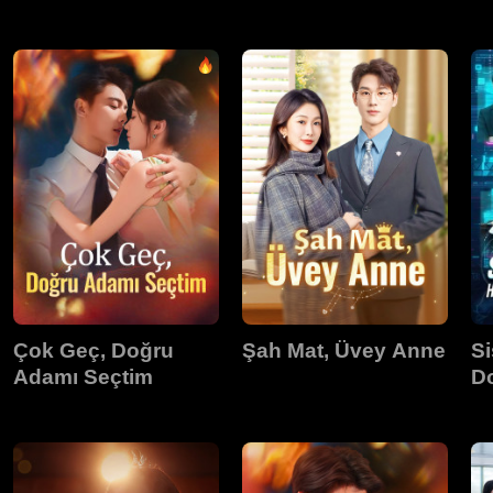
Kraliçesine
Yeniden Doğdu
Çok Geç, Doğru
Şah Mat, Üvey Anne
Si
Adamı Seçtim
D
Ge