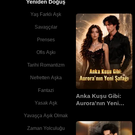
Yeniden Doğuş
Yaş Farklı Aşk
Savaşçılar
Prenses
Ofis Aşkı
Tarihi Romantizm
Nefretten Aşka
Fantazi
Anka Kuşu Gibi:
Aurora'nın Yeni
Yasak Aşk
Şafağı
Yavaşça Aşık Olmak
Zaman Yolculuğu