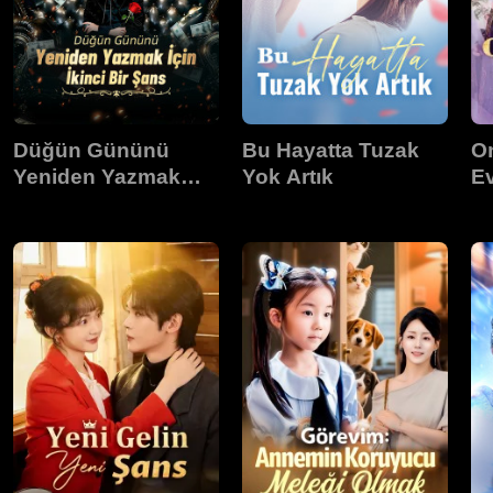
Düğün Gününü
Bu Hayatta Tuzak
O
Yeniden Yazmak
Yok Artık
E
İçin İkinci Bir Şans