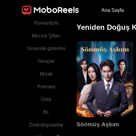
Ana Sayfa
Gizli Kimlik
Romantizm
Yeniden Doğuş K
Mucize Şifacı
Güvenlik görevlisi
Gençler
Mizah
Prenses
Ünlü
BL
Sönmüş Aşkım
Dost-düşmanlar