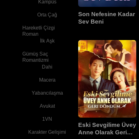
Kampüs
Son Nefesine Kadar
Orta Çağ
Sev Beni
Hareketli Çizgi
Roman
İlk Aşk
Gümüş Saç
Romantizmi
Dahi
Macera
Yabancılaşma
Avukat
1VN
Eski Sevgilime Üvey
Anne Olarak Geri
Karakter Gelişimi