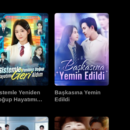
Kaybetmeyecek
stemle Yeniden
Başkasına Yemin
oğup Hayatımı
Edildi
ri Aldım