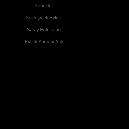
Döndüm
Bebekler
Sözleşmeli Evlilik
Saray Entrikaları
Evlilik Sonrası Aşk
Şef
Taklitçi
Grup Favorisi
İntikam
Sekreter
Prens
Gerçek Aşk