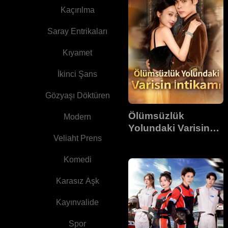
Kaçırılma
Saray Entrikaları
Kıyamet
İkinci Şans
Gözyaşı Döktüren
Ölümsüzlük
Modern
Yolundaki Varisin
Veliaht Prens
İntikamı
Komedi
Karasız Aşk
Kayınvalide
Spor