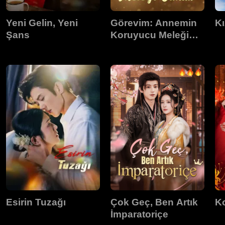
Yeni Gelin, Yeni
Görevim: Annemin
Kı
Şans
Koruyucu Meleği
Olmak
Esirin Tuzağı
Çok Geç, Ben Artık
K
İmparatoriçe