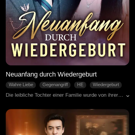
Neuanfang durch Wiedergeburt
Wahre Liebe
Gegenangriff
HE
Wiedergeburt
Familienabbruch
Familie
Die leibliche Tochter einer Familie wurde von ihrer Adoptivschwester entführt, um zu testen, wen die Familie wirklich liebte. Die Adoptivschwester setzte dann das Lagerhaus in Brand. In dem darauf folgenden Chaos wählten die Eltern und der Bruder, die Adoptivschwester zu retten und ließen die leibliche Tochter sich selbst überlassen. Als sie sich einer lebensbedrohlichen Situation gegenübersah, sah sie ihren Onkel zu ihrer Rettung kommen. Als sie erwachte, fand sie sich drei Jahre früher wiedergeboren. Diesmal war sie entschlossen, ihr Schicksal zu ändern.
Moderne Liebesgeschichten