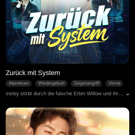
Zurück mit System
Abenteuer
Wiedergeburt
Gegenangriff
Verrat
Gegenangriff
Moderne Liebesgeschichten
insley stirbt durch die falsche Erbin Willow und ihren Freund. Kurz vor ihrem Tod erfährt sie, dass sie selbst die wahre Erbin ist. Dann wacht sie wieder auf und bekommt ein System. Damit räumt sie Willows Konto leer, stiehlt ihre Geheimnisse und besiegt alle Feinde. Bei Auktionen, Banketten, überall dreht Kinsley den Spieß um. Am Ende kommt raus: Willows Mutter, das Kindermädchen, hat die beiden Babys vertauscht. Kinsley holt sich zurück, was ihr gehört und jeder, der ihr wehtat, bekommt seine Strafe.