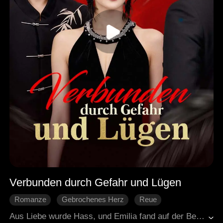
Verbunden durch Gefahr und Lügen
Romanze
Gebrochenes Herz
Reue
Charakterentwicklung
Moderne Liebesgeschichten
Aus Liebe wurde Hass, und Emilia fand auf der Beerdigung von Maxwells erster Liebe Willow durch einen Unfall den Tod. Nach ihrer Wiedergeburt kam sie plötzlich zur Besinnung und entschied sich freiwillig, an Willows Stelle Vincent zu heiraten, der angeblich seit Jahren schwer krank war. In Vincents gefährlicher Familie entwickelten sie und der zurückhaltende Vincent sich von vorsichtigem gegenseitigem Austesten zu echten Verbündeten. Gemeinsam stellten sie sich den Intrigen seiner Stiefmutter und seines Onkels entgegen. Mit der Zeit entstanden zwischen ihnen aufrichtige Gefühle. Maxwell hingegen wurde von Reue zerfressen und versuchte, Emilia zurückzugewinnen. Doch durch Willows rachsüchtigen Wahnsinn geriet er immer wieder selbst in Gefahr. Am Ende half Emilia Vincent, die Feinde der Familie auszuschalten und die Kontrolle zurückzugewinnen. Die beiden fanden ihr gemeinsames Glück, während Maxwell den Rest seines Lebens einsam und voller Reue verbrachte.