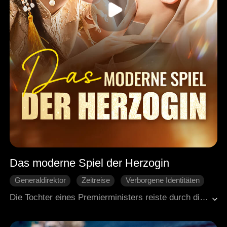
Das moderne Spiel der Herzogin
Generaldirektor
Zeitreise
Verborgene Identitäten
Gegenangriff
Familienfehde
Die Tochter eines Premierministers reiste durch die Zeit und wurde zum verstoßenen Kind einer einst wohlhabenden Familie, von ihrer Stiefmutter verstoßen. Zwei Jahre später wurde Cathy von ihrer Familie zurückgerufen, die hinter der Heirat eigene Pläne verfolgte. Nun eine weltweit anerkannte Künstlerin in der alten Stickkunst, beschloss sie, ihre Identität zu verbergen und zu ihrer Familie zurückzukehren. Sie plante, die Verlobung als Sprungbrett zu nutzen, um strategisch das Erbe ihrer Familie zurückzuerobern. Doch während sie ihren Weg zur Wiederherstellung des Familienvermögens ging, stellte Cathy fest, dass ihr Plan, die Verlobung zu lösen, eine unerwartete Wendung genommen hatte. Ihr Verlobter Stefan zeigte ihr echte Zuneigung, die sie tief bewegte. Am Ende erreichte Cathy nicht nur ihre Ziele, sondern fand auch eine wunderschöne Liebe in dieser neuen Ära.
Moderne Liebesgeschichten