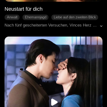
Neustart für dich
Anwalt
Ehemannjagd
Liebe auf den zweiten Blick
Abenteuer
Moderne Liebesgeschichten
Nach fünf gescheiterten Versuchen, Vinces Herz durch Berechnung zu gewinnen, beschließt Bella, ihrem Leben ein Ende zu setzen und von Neuem zu beginnen. Bei ihrem sechsten Versuch richtet sie ihre Aufmerksamkeit auf seinen guten Freund Xander. Während ihrer gemeinsamen Zeit entdeckt sie, dass Xander seit vielen Jahren heimlich Gefühle für sie hegt. Angesichts seiner aufrichtigen Zuneigung ist Bella allmählich berührt. Als es ihr schließlich gelingt, sein Herz zu erobern, wird ihr Wunsch wie durch Magie erfüllt, und beide finden zu einem gemeinsamen, heilsamen und glücklichen Ende.