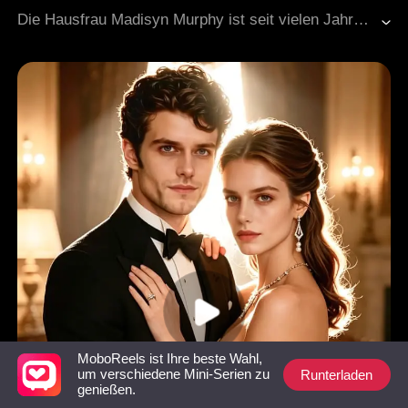
Wiedererwachte Liebe
Moderne Liebesgeschichten
Die Hausfrau Madisyn Murphy ist seit vielen Jahren mit ihrem Mann Dominic Murphy verheiratet und muss die Bevorzugung durch ihre Schwiegermutter und die Machenschaften ihrer hinterhältigen Schwägerin ertragen. In ihrem Streben nach Familienfrieden hat Madisyn die ganze Zeit stillschweigend ertragen. Erst als ein Arzt ihr mitteilte, dass sie aufgrund von Brustkrebs nur noch einen Monat zu leben hatte, beschloss sie, nicht länger zu schweigen und ihren Selbstwert zurückzufordern.
MoboReels ist Ihre beste Wahl,
Runterladen
um verschiedene Mini-Serien zu
genießen.