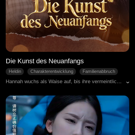
Die Kunst des Neuanfangs
Heldin
Charakterentwicklung
Familienabbruch
Gegenangriff
Familie
Hannah wuchs als Waise auf, bis ihre vermeintliche Familie sie aufnahm. Doch statt Liebe erwarteten sie Intrigen der falschen Erbin Connie, die Hannah ins Verderben stürzte. Nach ihrem Tod erwacht sie mit zweiter Chance: Diesmal vertraut sie niemandem außer ihrem Wissen aus dem früheren Leben. Auf Flohmärkten entdeckt sie wertvolle Antiquitäten und schafft die Grundlage für ihren eigenen Geschäftserfolg. Wird es Hannah gelingen, sich aus dem Netz der Lügen zu befreien und ihr Schicksal diesmal in die eigene Hand zu nehmen?