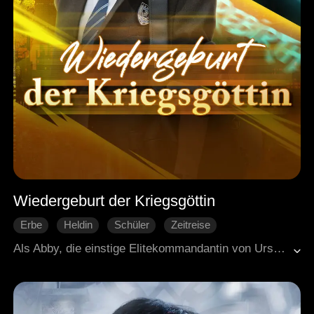
Wiedergeburt der Kriegsgöttin
Erbe
Heldin
Schüler
Zeitreise
Übernatürliche Kräfte
Gegenangriff
Als Abby, die einstige Elitekommandantin von Ursulia, im Körper einer scheinbar schwachen Erbin erwacht, beginnt ein gnadenloser Neuanfang. Noch blutverschmiert vom Kampf sichert sie Felix mit irren Manövern den Rennsieg und verschwindet, bevor er sie erkennen kann. Bei ihrer nächsten Begegnung, auf dem glanzvollsten Ball der Stadt, setzt sie ein klares Statement: Mit einem gezielten Tritt befördert sie ihre intrigante Schwester in den Pool und lässt die High Society sprachlos zurück. Doch die eigentliche Frage bleibt: Wer wäre überhaupt stark genug, sie bezwingen zu wollen? Sie ist kein Spielball der Schickeria. Sie schreibt ihre eigenen Regeln.
Moderne Liebesgeschichten