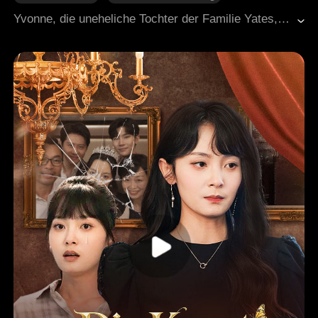
Liebe auf den zweiten Blick
Familie
Yvonne, die uneheliche Tochter der Familie Yates, wurde gezwungen, sich von ihrem Freund zu trennen und mit Trevor, dem Verlobten ihrer Schwester Scarlett, ein Kind zu bekommen – um Scarlett, die an Leukämie litt, eine Knochenmarkspende zu ermöglichen. Unter dem massiven Druck ihrer Familie fügte sich Yvonne diesem Arrangement. Anfangs war ihre Beziehung zu Trevor kalt und distanziert, doch mit der Zeit wuchsen Gefühle zwischen ihnen. Wie ein Wolf, der sich in seine Beute verliebt, oder ein Lamm, das sich zu seinem Jäger hingezogen fühlt, war ihre Liebe kompliziert und zum Scheitern verurteilt. Gefangen zwischen Leidenschaft und moralischem Konflikt, stehen sie nun einer ungewissen Zukunft gegenüber.
Moderne Liebesgeschichten