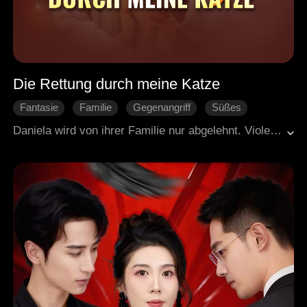
Die Rettung durch meine Katze
Fantasie
Familie
Gegenangriff
Süßes
Moderne Liebesgeschichten
Daniela wird von ihrer Familie nur abgelehnt. Violet, die adoptierte Tochter, intrigiert gegen sie und tötet sogar ihr einziges Kätzchen. Als Daniela im Sturm um ihr totes Tier trauert, geschieht ein Wunder: Der Geist ihrer verstorbenen Adoptivmutter fährt durch einen Blitz in den Katzenkörper! Mit ihrer Mutter an ihrer Seite, die nun als Katze lebt, fasst Daniela den Mut, der toxischen Familie zu entfliehen und ihr eigenes Glück zu suchen. Wird die Katzenmama sie rechtzeitig vor Violets nächster Intrige beschützen können?