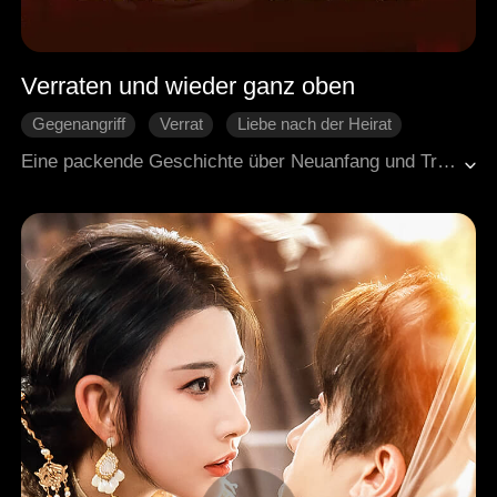
Verraten und wieder ganz oben
Gegenangriff
Verrat
Liebe nach der Heirat
Generaldirektor
Moderne Liebesgeschichten
Eine packende Geschichte über Neuanfang und Triumph in einer modernen Großstadtwelt. Brinley Shaw hatte ihre Karriere für die Liebe geopfert und wurde am Ende von ihrem Exverlobten betrogen. Als sie eine Blitzheirat mit dem Wirtschaftsmagnaten Austin Moore eingeht, ist ihre Beziehung zunächst von Vorsicht und gegenseitigem Austesten geprägt. Doch mit der Zeit gewinnt Austin durch seine liebevolle Fürsorge langsam Brinleys Herz und hilft ihr, sich aus den Schatten ihrer Vergangenheit zu lösen. Brinley steigt nicht nur zu einem echten Star auf, sondern entfacht auch ihren lange vergessenen Traum vom Rennsport neu und findet zu ihrem strahlenden, lebendigen Selbst zurück.