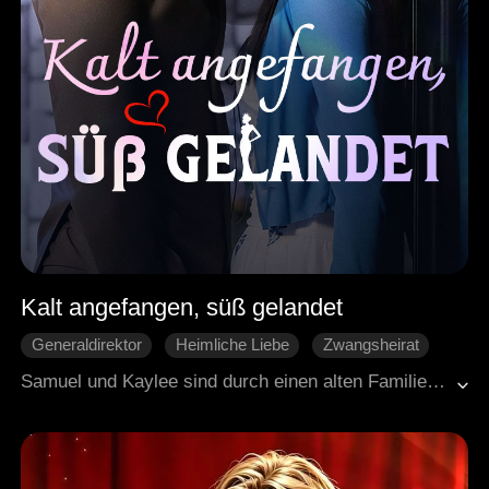
Kalt angefangen, süß gelandet
Generaldirektor
Heimliche Liebe
Zwangsheirat
Liebe nach der Heirat
Süßes
Samuel und Kaylee sind durch einen alten Familienvertrag verlobt, mehr nicht. Während er als eiskalter Geschäftsmann ständig unterwegs ist, genießt sie es, ihn kaum sehen zu müssen. Für beide ist die bevorstehende Hochzeit nicht mehr als eine lästige Pflicht, die sie erfüllen müssen. Doch dann fängt dieser Mann, der sonst gefühlsarm wirkt, plötzlich an, sie zu vergöttern.
Moderne Liebesgeschichten