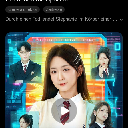
Generaldirektor
Zeitreise
Liebe auf den zweiten Blick
Durch einen Tod landet Stephanie im Körper einer Romanfigur mit Ablaufdatum. Ihr einziger Vorteil: Sie weiß, wie die Story ausgeht. Um nicht im 50. Kapitel zu sterben, verbündet sie sich mit Saul, dem Bösewicht. Er nutzt sie als Heilmittel gegen seinen Schmerz. Sie nutzt ihn als Schutz vor dem Helden des Buches. Gemeinsam entreißen sie dem Skript sein Ende und schreiben ein neues.
Moderne Liebesgeschichten
Gegenangriff