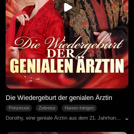
Die Wiedergeburt der genialen Ärztin
Prinzessin
Zeitreise
Harem-Intrigen
Gegenangriff
Historische Liebesgeschichte
Dorothy, eine geniale Ärztin aus dem 21. Jahrhundert, findet sich plötzlich in der Vergangenheit wieder – im Körper einer Frau, die als unattraktiv gilt. Nach dem doppelten Verrat ihres niederträchtigen Verlobten, Kronprinzen Carl, und ihrer intriganten Schwester Kristine, löst sie mutig die Verlobung auf der Stelle. Öffentlich stellt sie die beiden Betrüger bloß und wendet sich anschließend dem mächtigen Neunten Prinzen Ethan zu, den sie heiratet. Gemeinsam schmieden sie ein starkes Bündnis, und schließlich besteigt Ethan den Thron als Kaiser – mit Dorothy an seiner Seite als Kaiserin. Ihr Leben lang bleiben sie einander treu und verbunden.