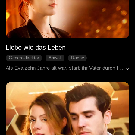
Liebe wie das Leben
Generaldirektor
Anwalt
Rache
Liebe auf den zweiten Blick
Süßes
Als Eva zehn Jahre alt war, starb ihr Vater durch falsche Anschuldigungen einen tragischen Tod, und ihre Welt zerbrach. Jahre später, nun mit den Mitteln ausgestattet, Gerechtigkeit zu suchen, wandte sie sich an Roger, den Sohn des Hauptverdächtigen, in dem Glauben, er sei in irgendeiner Weise mit dem Schicksal ihres Vaters verbunden. Doch Roger hatte ihr Versteckspiel längst durchschaut; in seinen Augen lagen die Schuld und die Reue eines Jahrzehnts. Als sich der Nebel des alten Falls schließlich lichtete und der wahre Täter ans Licht kam, fanden Eva und Roger einen Weg, zusammen zu sein.
Moderne Liebesgeschichten