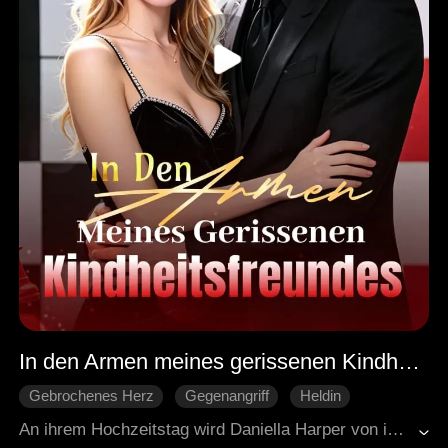
In den Armen meines gerissenen Kindheitsfreundes
Gebrochenes Herz
Gegenangriff
Heldin
Verborgene Identität
Moderne Liebesgeschichten
An ihrem Hochzeitstag wird Daniella Harper von ihrer Stiefschwester Joyce durch eine Brandstiftung hereingelegt. Ihr Ehemann Alexander stellt sich auf Joyces Seite und demütigt Daniella immer wieder. Mit gebrochenem Herzen reicht Daniella entschlossen die Scheidung von Alexander ein und nimmt ihre wahre Identität wieder an: Sie ist die CEO einer exklusiven Luxusmarke. Sie deckt die Wahrheit auf und startet ein eindrucksvolles Comeback. Alle, die einst auf sie herabgesehen haben, bekommen schließlich, was sie verdienen. Gleichzeitig beginnt ihre Beziehung zu ihrem ehemaligen Klassenkameraden Cedric Phillips leise aufzublühen.