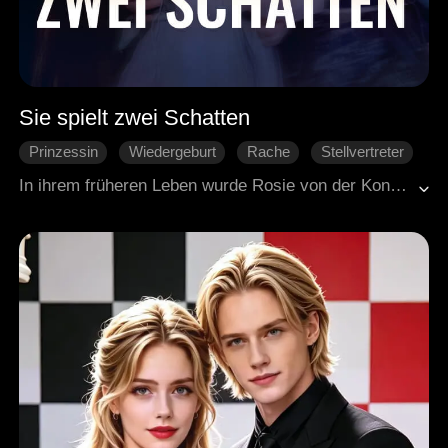
Sie spielt zwei Schatten
Prinzessin
Wiedergeburt
Rache
Stellvertreter
Historische Liebesgeschichte
In ihrem früheren Leben wurde Rosie von der Konkubine ihres Mannes während ihrer Schwangerschaft fälschlich des Ehebruchs beschuldigt und zu Tode geprügelt. Ihr Vater, ein General, beging später wegen dieser Tragödie Selbstmord. Nach ihrer Wiedergeburt fand sie sich in der Hochzeitsnacht mit Larry wieder. Als sie erfuhr, dass Larry seinen Doppelgänger- Diener Louis geschickt hatte, um an seiner Stelle mit ihr zu schlafen, beschloss Rosie mitzuspielen und geschickt zwischen Larry und Louis zu manövrieren. Sie war fest entschlossen, Larry für seine Herzlosigkeit im früheren Leben bezahlen zu lassen – und zugleich zu prüfen, ob Louis zu ihrer Schachfigur werden konnte.