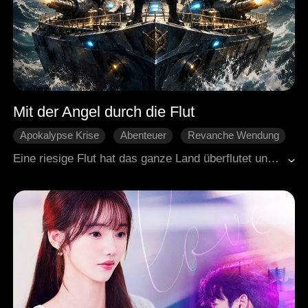
Mit der Angel durch die Flut
Apokalypse Krise
Abenteuer
Revanche Wendung
Verrat
Leidenschaft
Eine riesige Flut hat das ganze Land überflutet und alle müssen jetzt auf dem Meer ums Überleben kämpfen. Ezra wurde von seiner Freundin betrogen und von einem reichen Typen bloßgestellt, aber dann bekommt er eine magische Angel. Mit der kann er einfach alles aus dem Wasser holen, Essen, Ausrüstung, Schätze, alte Schiffe. Er löst Streitigkeiten auf See, wehrt fiese Mächte ab und kämpft gegen riesige Monster aus der Tiefe. Nach und nach wird er immer mächtiger und herrscht am Ende über das ganze Meer.