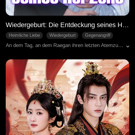
Wiedergeburt: Die Entdeckung seines Herzens
Heimliche Liebe
Wiedergeburt
Gegenangriff
Rache
Süßes
Moderne Liebesgeschichten
An dem Tag, an dem Raegan ihren letzten Atemzug tat, heiratete Nate. Nate, der Sohn des Chauffeurs der Familie Fuller, war aufgrund seiner unterprivilegierten Herkunft das Objekt von Raegans Mitleid gewesen. Sie brachte Nate jeden Tag in einem Maybach zur Schule, bezahlte seine Bedürfnisse mit ihrer eigenen Karte, bot ihm gehobenen Luxus und schenkte ihm sogar die Firma, die sein Vater zurückgelassen hatte. Während er den ihm geschenkten Reichtum genießt, Liebesbeziehungen mit anderen eingeht und seine Freundin wie eine Königin anbetet, behandelt er Raegan nur wie eine Dienerin ... Als Raegan, die an einer schweren Krankheit leidet, ihn bittet, sich Geld für ihre Behandlung zu leihen, antwortet er ihr schonungslos: "All die Jahre, die ich mit dir verbracht habe, waren mein Albtraum! Raegan, stirb schnell!" Sie ist wirklich tot! Und erst im Moment ihres Todes erfährt sie, dass der Magnat, den sie einst zurückgewiesen hatte, schon immer auf sie gewartet hat ...