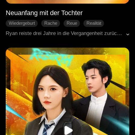
Neuanfang mit der Tochter
Wiedergeburt
Rache
Reue
Realität
Familie
Ryan reiste drei Jahre in die Vergangenheit zurück und beschloss, seine früheren Fehler wiedergutzumachen. Er gab sein Erbe an seine leibliche Tochter Rita zurück und entlarvte seine Adoptivtochter Selena öffentlich wegen ihres Mordversuchs und ihrer jahrelangen Grausamkeit. Doch seine Frau Lily stellte sich stur auf Selenas Seite. Bald kam die schockierende Wahrheit ans Licht. Selena war in Wirklichkeit Lilys heimliche Tochter von einem anderen Mann. Tief verletzt und enttäuscht ließ Ryan sich von Lily scheiden, nahm Rita mit sich und heiratete seine langjährige Verehrerin Haylee. Lilys Familie schlug alle Warnungen in den Wind und wurde schließlich von Selena ruiniert, die ihr gesamtes Vermögen verschwendete. Währenddessen begannen Ryan und Rita ein neues, friedliches Leben voller Liebe, Vertrauen und neuer Chancen.