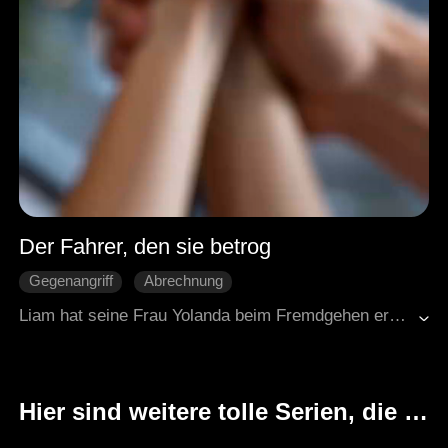
Der Fahrer, den sie betrog
Gegenangriff
Abrechnung
Schwiegersohn lebt im Elternhaus der Frau
Liam hat seine Frau Yolanda beim Fremdgehen erwischt. Yolanda hat ihn nicht respektiert, weil er nur als Fahrer gearbeitet hat. Sie wusste nicht, dass er eigentlich Erbe von einem großen Konzern ist. Das war nur ein Test, und jetzt ist Schluss mit Verstecken. Sie haben ihn verarscht, verpetzt und sogar Schläger auf ihn gehetzt. Aber Liam hat sie alle erledigt. Aikin, der Unterwelt-Boss, hat ihm Treue geschworen, weil Liam ihm mal das Leben gerettet hat. Einer nach dem anderen wurde besiegt: seine Frau, ihr Lover, die fiese Cousine und alle, die über ihn gelacht haben. Yolanda hat um Vergebung gebettelt, aber Liam war schon weiter. Er hat damit für immer abgeschlossen.
Verborgene Identität
Moderne Stadtgeschichten
Hier sind weitere tolle Serien, die Ihnen gefallen könnten