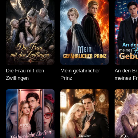
Die Frau mit den
Mein gefährlicher
An den Br
Zwillingen
Prinz
meines F
gebunden