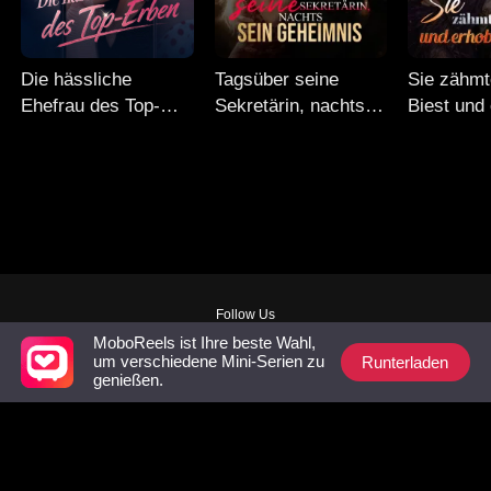
Die hässliche
Tagsüber seine
Sie zähmt
Ehefrau des Top-
Sekretärin, nachts
Biest und
Erben
sein Geheimnis
selbst
Follow Us
MoboReels ist Ihre beste Wahl,
Facebook
YouTube
Instagram
Runterladen
um verschiedene Mini-Serien zu
Bedingungen der Dienstleistung
|
Datenschutzbestimmungen
|
Kontaktieren Sie
genießen.
uns
© 2018-now CHANGDU (HK) TECHNOLOGY LIMITED