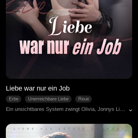
Liebe war nur ein Job
Erbe
Unerreichbare Liebe
Reue
Heimliche Liebe
Abenteuer
Ein unsichtbares System zwingt Olivia, Jonnys Liebe zu gewinnen. Doch selbst nach drei Jahren Ehe bevorzugt er eine andere. Mit gebrochenem Herzen lässt sie sich scheiden, kehrt in ihre reiche Familie zurück und stellt ihn und seine Geliebte öffentlich bloß. Erst dann erkennt sie, wer ihr Herz wirklich besitzt: der Mann, der sie schon seit ihrer Kindheit im Stillen geliebt hat.
Moderne Liebesgeschichten