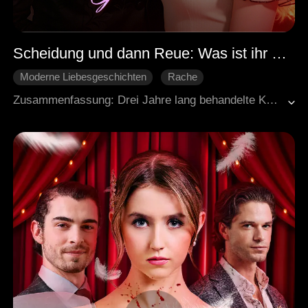
Scheidung und dann Reue: Was ist ihr Geheimnis?
Moderne Liebesgeschichten
Rache
Liebe nach der Heirat
Generaldirektor
Zusammenfassung: Drei Jahre lang behandelte Katherines Ehemann sie kalt und distanziert. Bei einer Geschäftsgala wurde Katherine hereingelegt. Sie bat Julian um Hilfe, doch er weigerte sich. Was sie nicht wusste: Julian war der Mann aus jener Nacht, doch er hatte sie völlig missverstanden. Er verspottete sie und unterschrieb die Scheidungspapiere. Katherine fand heraus, dass Eloise, Julians erste Liebe, ihr eine Falle gestellt hatte, doch Julian stellte sich auf Louisas Seite. Als die Wahrheit nach und nach ans Licht kam, begann er sich wieder um Katherine zu sorgen. Unter dem Druck der Familie gaben Katherine und Julian vor, ein glückliches Paar zu sein, und echte Gefühle entstanden zwischen ihnen. Während Katherine die Wahrheit über den Fall ihres Vaters aufdeckte, begann für Julian ein langer, schwerer Weg, um sie zurückzugewinnen.
Hartgesottene Liebe