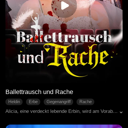
Ballettrausch und Rache
Heldin
Erbe
Gegenangriff
Rache
Moderne Liebesgeschichten
Alicia, eine verdeckt lebende Erbin, wird am Vorabend des wichtigsten Ballettwettbewerbs von ihrem eigenen Ehemann entführt und ihm beide Beine gebrochen, nur damit seine Geliebte gewinnt. Selbst im Krankenhaus soll sie durch bestochene Ärzte für immer behindert bleiben. Mit gebrochenem Herzen, aber eisernem Willen, kehrt sie als mächtige Erbin zurück. Nun ist es an ihr, den Betrug aufzudecken, Rache zu nehmen und am Ende nicht nur Gerechtigkeit, sondern auch die wahre Liebe zu finden.