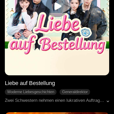
Liebe auf Bestellung
Moderne Liebesgeschichten
Generaldirektor
Humor
Süßes
Liebe-Hass-Beziehung
Zwei Schwestern nehmen einen lukrativen Auftrag an: Sie heiraten für viel Geld in die reiche Familie, Aubrey den notorischen Playboy, Hannah den verschlossenen Einzelgänger. Ihre Mission ist es, die Männer zu erziehen und fürs Leben zu öffnen. Alles läuft nach Plan, bis die beiden die geplante Scheidung verweigern. Plötzlich wird aus dem bezahlten Job die größte Liebe ihres Lebens.
Liebe nach der Heirat