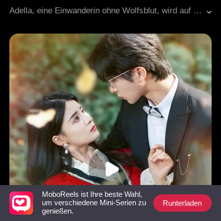
Süßes
Rache
Adella, eine Einwanderin ohne Wolfsblut, wird auf ihrem Verlobungsbankett vor aller Augen von ihrem Verlobten verlassen. Gedemütigt und verzweifelt stößt sie auf Dallas, den mächtigsten Wolfskönig, und bietet ihm eine Vertragsehe an. Über Nacht wird aus der verstoßenen Außenseiterin die Ehefrau des Wolfskönigs. Dallas holt ihre Heimat zurück, stellt den Garten ihrer Mutter wieder her und vernichtet jeden, der ihr je wehgetan hat. Doch Adella bleibt nicht schwach. Sie wächst an allem und entdeckt schließlich, dass Dallas seit Jahren heimlich über sie wacht. Durch Gift, Entführung und tödliche Gefahr hindurch riskiert er alles für sie. Am Ende kommen die Mörder ihrer Eltern und das Hyde-Rudel zu Fall. Und das Mädchen ohne Wolfsblut wird zur einzig wahren Luna des Wolfskönigs.
MoboReels ist Ihre beste Wahl,
Runterladen
um verschiedene Mini-Serien zu
genießen.