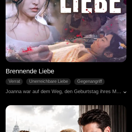
Brennende Liebe
Verrat
Unerreichbare Liebe
Gegenangriff
Reue
Moderne Liebesgeschichten
Joanna war auf dem Weg, den Geburtstag ihres Mannes Anthony zu feiern, als sich ein tragischer Autounfall ereignete, in den sie und ihre Tochter Kaylee verwickelt wurden. In dem Chaos reagierte Anthony nicht. Er konzentrierte sich ausschließlich auf seine frühere Flamme, vernachlässigte Joannas Bitten um Hilfe und vernachlässigte Kaylees missliche Lage. Diese gefühllose Missachtung führte dazu, dass Kaylee entscheidende Momente der Rettung verpasste, was schließlich zu ihrem vorzeitigen Ableben führte.