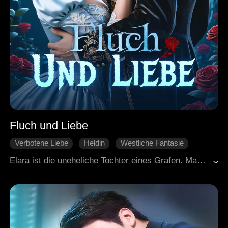
Fluch und Liebe
Verbotene Liebe
Heldin
Westliche Fantasie
Gegenangriff
Gegenangriff
Elara ist die uneheliche Tochter eines Grafen. Man bringt sie als Geschenk zum verfluchten König Cassian. Alle Frauen vor ihr wurden getötet, aber Elara überlebt. Sie ist die Einzige, die ihn beruhigen kann.Das gefällt dem Erzbischof Malrec nicht. Elara steckt plötzlich im Machtkampf zwischen Krone und Kirche. In ihrem Inneren schlummert eine alte Heilige namens Melandra. Diese Kräfte erwachen. Elara kämpft gegen Intrigen, gegen Feinde, gegen alles. Und sie gewinnt. Sie schafft eine neue Welt.