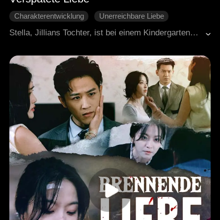
Charakterentwicklung
Unerreichbare Liebe
Tränengeschichten
Gegenangriff
Rache
Stella, Jillians Tochter, ist bei einem Kindergarteneinsturz ums Leben gekommen. Ihr Vater Nicholas, der schnell zur Stelle war, war stattdessen mit der Rettung der Tochter seiner unerreichbaren Liebe beschäftigt. In ihren letzten Atemzügen fragte Stella, warum ihr Vater nicht gekommen war, um sie zu retten, eine Frage, die Jillian in tiefe Trauer versetzte. Bei Stellas Beerdigung war Nicholas' Abwesenheit auffällig, da er sich im Krankenhaus um Irene und ihre Mutter kümmerte. Erst durch Liams Eingreifen erfuhr Nicholas vom Tod seiner Tochter. Jillian war sehr unzufrieden damit, dass Nicholas nicht an der Beerdigung teilnahm, und reichte die Scheidung ein. Außerdem deckte Jillian durch Jiang Ches Nachforschungen den Immobilienerwerb von Nichola für Irene auf, was sie dazu veranlasste, Vergeltung zu üben
Familie