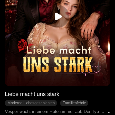
Liebe macht uns stark
Moderne Liebesgeschichten
Familienfehde
Rache
Verborgene Identitäten
Gebrochenes Herz
Vesper wacht in einem Hotelzimmer auf. Der Typ neben ihr ist Damon Sterling, der reichste Mann der Stadt und der Bruder von ihrem Mann Julian. Eigentlich will sie nur weg, aber dann kommt alles anders. Julian hat ihre Lieder geklaut, sie betrogen und ihre Adoptiveltern umgebracht. Damon ist total taub in seinen Gefühlen, aber Vesper wird sein Anker. Zusammen gehen sie gegen Julian vor. Vesper holt sich ihren Ruhm zurück, und durch all den Stress kommen die beiden sich immer näher. Am Ende wird aus Chaos Liebe, und die Sterlings stehen zusammen, nicht wegen Geld, sondern weil sie sich vertrauen.