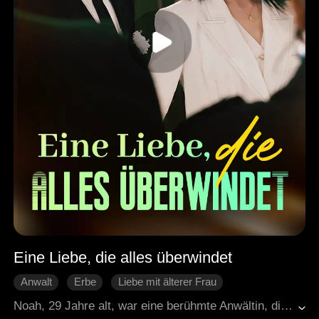
Eine Liebe, die alles überwindet
Anwalt
Erbe
Liebe mit älterer Frau
One-Night-Stand
HE
Moderne Liebesgeschichten
Noah, 29 Jahre alt, war eine berühmte Anwältin, die sich ausschließlich auf ihre Karriere konzentrierte. Edmund, 19 Jahre alt, war der Erbe einer wohlhabenden Familie. Sie stammten aus völlig unterschiedlichen Welten, doch sie verliebten sich. Doch angesichts der großen Unterschiede zwischen ihnen fragten sie sich, ob sie zusammen glücklich werden könnten oder ob sie letztlich zu ihren alten Leben zurückkehren würden, als wäre nie etwas passiert.