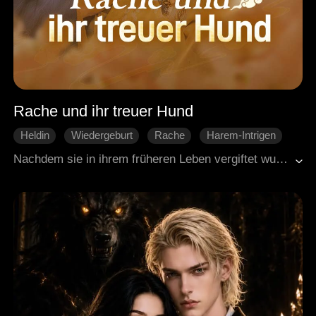
Rache und ihr treuer Hund
Heldin
Wiedergeburt
Rache
Harem-Intrigen
Historische Liebesgeschichte
Nachdem sie in ihrem früheren Leben vergiftet wurde, kehrt Katrina zurück, um Rache zu nehmen. Sie stürzt die illegitime Tochter ihres Mannes ins Elend, bringt seine Skandale ans Licht und erwirkt die Scheidung. James, der gefürchtete Erbe, hat sie stets aus der Ferne geliebt. Jetzt tritt er an ihre Seite, inszeniert ihre Heirat und verwandelt ihren einsamen Racheweg in eine gemeinsame Zukunft an seiner Seite.