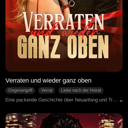
Verraten und wieder ganz oben
Gegenangriff
Verrat
Liebe nach der Heirat
Generaldirektor
Moderne Liebesgeschichten
Eine packende Geschichte über Neuanfang und Triumph in einer modernen Großstadtwelt. Brinley Shaw hatte ihre Karriere für die Liebe geopfert und wurde am Ende von ihrem Exverlobten betrogen. Als sie eine Blitzheirat mit dem Wirtschaftsmagnaten Austin Moore eingeht, ist ihre Beziehung zunächst von Vorsicht und gegenseitigem Austesten geprägt. Doch mit der Zeit gewinnt Austin durch seine liebevolle Fürsorge langsam Brinleys Herz und hilft ihr, sich aus den Schatten ihrer Vergangenheit zu lösen. Brinley steigt nicht nur zu einem echten Star auf, sondern entfacht auch ihren lange vergessenen Traum vom Rennsport neu und findet zu ihrem strahlenden, lebendigen Selbst zurück.