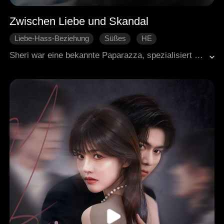
Zwischen Liebe und Skandal
Liebe-Hass-Beziehung
Süßes
HE
Moderne Liebesgeschichten
Generaldirektor
Sheri war eine bekannte Paparazza, spezialisiert darauf, Skandale der Reichen und Berühmten aufzudecken.Bei einem ihrer Aufträge stieß sie zufällig auf Nate, einen Erben, der sich heimlich mit einem Filmstar traf. Sheri schoss verdeckte Fotos und warf ihm fälschlicherweise vor, „impotent“ zu sein. Die ganze Stadt geriet in Aufruhr – zum ersten Mal wurde Nate zum Gespött der Leute.Vor Wut entbrannt schmiedete er einen Plan, um die Frau hinter dem Skandal aufzuspüren. Doch nachdem er sie enttarnt hatte, wandelte sich sein Verlangen: aus Rachsucht wurde das Bedürfnis, sie zu besitzen. Er war überzeugt, sie längst in der Hand zu haben – nicht ahnend, dass sie ihn Schritt für Schritt immer tiefer in ihren Bann zog.