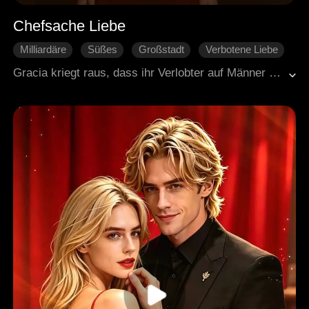
Chefsache Liebe
Milliardäre
Süßes
Großstadt
Verbotene Liebe
Liebe auf den zweiten Blick
One-Night-Stand
Gracia kriegt raus, dass ihr Verlobter auf Männer steht. Aber ihre Adoptiveltern wollen nicht, dass sie Schluss macht. Also geht sie saufen und landet aus Versehen im Bett mit Apollo. Und der ist ihr neuer Chef! Die zwei tun so, als wären sie ein Paar, aber mit der Zeit wird es echt.
Moderne Stadtgeschichten