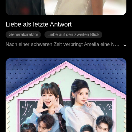
Liebe als letzte Antwort
Generaldirektor
Liebe auf den zweiten Blick
One-Night-Stand
Missverständnis
Nach einer schweren Zeit verbringt Amelia eine Nacht mit Caleb, einem reichen Mann. Als sie schwanger wird, nimmt er sie bei sich auf, doch er glaubt, sie plant etwas. Später mischt sich ihr Ex-Mann ein und schafft viele Probleme. Erst jetzt beginnt Caleb, die Wahrheit zu verstehen. Kann zwischen ihnen Liebe entstehen? Amelia hat schon viel Schmerz erlebt. Wird sie Caleb trotzdem vertrauen können?
Moderne Liebesgeschichten