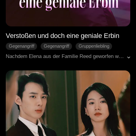
Verstoßen und doch eine geniale Erbin
Gegenangriff
Gegenangriff
Gruppenliebling
Heldin
Familie
Nachdem Elena aus der Familie Reed geworfen wurde, weil sie angeblich nicht deren leibliche Tochter war, wurde sie von Sylvia, der echten Reed-Erbin, verspottet. Doch in Wahrheit war Elena die lange verschollene Tochter der mächtigsten Familie von Klathie. Außerdem verbarg sie mehrere geheime Identitäten, darunter die der Star-Designerin Helena. Auch wenn ihre Cousine Elyse und die Familie Reed ihr immer wieder Ärger machten, überschütteten ihre Eltern und Brüder sie mit Liebe. Und dann war da noch Wesley, attraktiv, mächtig und längst von ihr fasziniert.