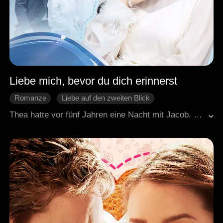
Liebe mich, bevor du dich erinnerst
Romanze
Liebe auf den zweiten Blick
One-Night-Stand
Säuglinge
Thea hatte vor fünf Jahren eine Nacht mit Jacob. Er ging wütend weg, weil er dachte, sie hätte ihn unter Drogen gesetzt. Thea wurde schwanger. Dann hörte sie, dass Jacob im Koma lag. Sie zog zu ihm. Eines Tages wachte er ohne Erinnerung auf. Die Ärzte sagen, in einem Monat kommt alles zurück. Thea will, dass Jacob sie liebt, bevor es zu spät ist.
Moderne Liebesgeschichten