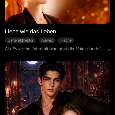
Liebe wie das Leben
Generaldirektor
Anwalt
Rache
Liebe auf den zweiten Blick
Süßes
Als Eva zehn Jahre alt war, starb ihr Vater durch falsche Anschuldigungen einen tragischen Tod, und ihre Welt zerbrach. Jahre später, nun mit den Mitteln ausgestattet, Gerechtigkeit zu suchen, wandte sie sich an Roger, den Sohn des Hauptverdächtigen, in dem Glauben, er sei in irgendeiner Weise mit dem Schicksal ihres Vaters verbunden. Doch Roger hatte ihr Versteckspiel längst durchschaut; in seinen Augen lagen die Schuld und die Reue eines Jahrzehnts. Als sich der Nebel des alten Falls schließlich lichtete und der wahre Täter ans Licht kam, fanden Eva und Roger einen Weg, zusammen zu sein.
Moderne Liebesgeschichten