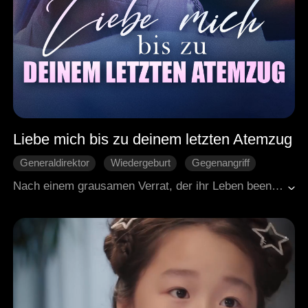
Liebe mich bis zu deinem letzten Atemzug
Generaldirektor
Wiedergeburt
Gegenangriff
Missverständnis
Gebrochenes Herz
Nach einem grausamen Verrat, der ihr Leben beendet hatte, schwor die wiedergeborene Chloe Rache. Sie verstrickte ihren treulosen Verlobten in ein Netz aus finanziellem Ruin und suchte die Liebe von Gavin, dem Mann, der einst für sie gestorben war. Doch von ihrer schmerzhaften Vergangenheit verfolgt, fiel es ihm schwer, ihr zu vertrauen – und dennoch war seine Hingabe so grenzenlos, dass er ihr ohne Zögern sein Leben gegeben hätte. Als sich die Vergangenheit auf jenem schicksalhaften Dach wiederholte, ging Chloe als Siegerin hervor – entschlossen, sowohl ihre Rache als auch den leidenschaftlich ergebenen Mann zu gewinnen, dessen Liebe an Wahnsinn grenzte.
Moderne Liebesgeschichten