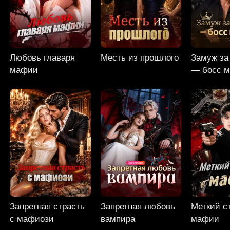
Любовь главаря
Месть из прошлого
Замуж за
мафии
— босс 
Запретная страсть
Запретная любовь
Меткий с
с мафиози
вампира
мафии