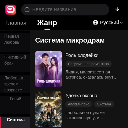
жизнь
Анимированная
Жанр
манга
Главная
Русский
Первая
Система микродрам
любовь
Роль злодейки
Фиктивный
брак
Современная романтика
Путешествие во Времени
Лидия, малоизвестная
актриса, оказалась внутри
Система
Любовь в
короткой драмы, которую
зрелом
Долгоразвивающиеся отношения
снимала, и стала
возрасте
Директор
одноимённой злодейкой —
Удочка океана
женщиной с разрушенной
Гений
семьёй, одной лишь
Апокалипсис
Система
красотой и полным
Неожиданный поворот
Глобальное цунами
коварства сердцем. Ей
затопило сушу, и
Предательство
нельзя искупить вину или
Система
человечество оказалось в
изменить свой путь. Чтобы
Страсть
отчаянной борьбе за