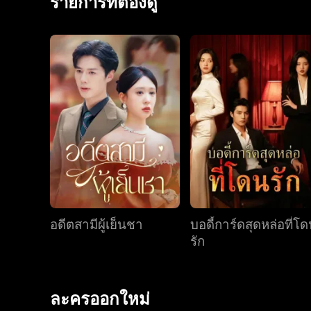
รายการที่ต้องดู
อดีตสามีผู้เย็นชา
บอดี้การ์ดสุดหล่อที่โ
รัก
ละครออกใหม่