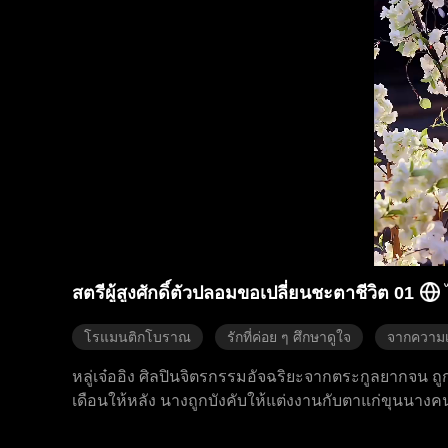
สตรีผู้สูงศักดิ์ตัวปลอมขอเปลี่ยนชะตาชีวิต 01
โรแมนติกโบราณ
รักที่ค่อย ๆ ศึกษาดูใจ
จากความเ
หลู่เจ๋ออิง ศิลปินจิตรกรรมอัจฉริยะจากตระกูลยากจน ถ
เดือนให้หลัง นางถูกบังคับให้แต่งงานกับตาแก่ขุนนางคนห
โชคชะตาและเปลี่ยนแปลงชีวิตของตัวเอง ปลอมตัวเป็นบุตรสา