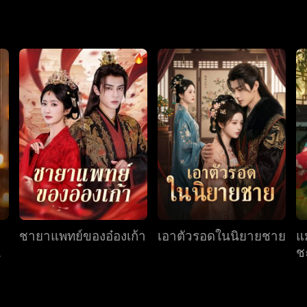
้
ชายาแพทย์ของอ๋องเก้า
เอาตัวรอดในนิยายชาย
แ
ง
ชะ