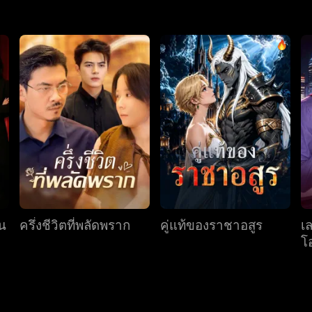
ดน
ครึ่งชีวิตที่พลัดพราก
คู่แท้ของราชาอสูร
เ
โ