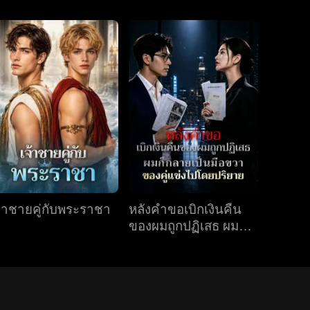
จ้าชายคู่กับพระราชา
หลังคำขอเบิกเงินคืน
ของผมถูกปฏิเสธ ผมก็
กลายเป็นมือขวาของคู่
แข่งไปโดยปริยาย