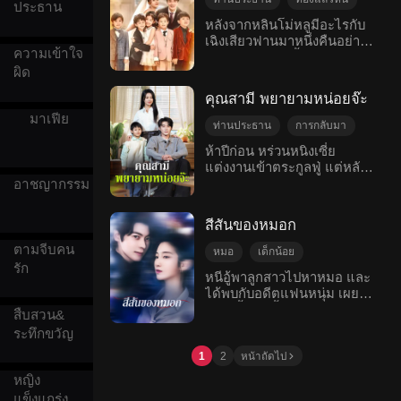
ประธาน
เฉิง ทั้งสองอยู่ด้วยกันทุกวันจน
ประธานสาวสวยอันดับหนึ่ง
การต่อสู้กลับ
เด็กน้อย
หลังจากหลินโม่หลูมีอะไรกับ
เกิดความรัก สุดท้าย
ของเมืองใหญ่ เพื่อที่จะเอา
เฉิงเสียวฟานมาหนึ่งคืนอย่าง
รักหวานแหวว
ครอบครัวทั้งสามคนก็กลับมา
บริษัทของแม่คืนมา เธอจัด
ความเข้าใจ
มีความสุข จากนั้นเฉิงเสียว
โรแมนติกสมัยใหม่
อยู่ด้วยกันอีกครั้งอย่างมีความ
งานหาคู่ทั่วเมือง แต่ไม่คาด
ผิด
ฟานก็หายตัวไปอย่างแปลก
สุข
คิดว่าลูกสาวของเธอ จะได้พบ
หลินเสวี่ยเยว่ น้องสาวต่าง
พ่อให้กำเนิดในชนบทเข้า!
คุณสามี พยายามหน่อยจ๊ะ
มารดาของหลินโม่หลูมากับ
ผู้ชายเมื่อห้าปีก่อนกลับเป็นแค่
มาเฟีย
พ่อของพวกเขาเพื่อมาจับได้
ชาวนาชนบท เอาเถอะ รับไว้
ท่านประธาน
การกลับมา
คาหนังคาเขา และประกาศว่า
เป็นเป็นสามีก็ได้ แต่หลัง
การแต่งงาน
เด็กน้อย
ห้าปีก่อน หร่วนหนิงเซี่ย
หลินโม่หลูได้ทำสัญญาว่าจะ
แต่งงาน เธอกลับพบว่าสามี
แต่งงานเข้าตระกูลฟู่ แต่หลัง
จบดี
โรแมนติกสมัยใหม่
แต่งงานกับลูกชายของ
ชาวนาคนนี้คือคือประมุข
จากแต่งงานกันแล้ว สามีไม่
อาชญากรรม
ครอบครัวอื่น พวกเขากล่าวหา
ตำหนักเทพมังกร!
เคยใส่ใจเธอเลย เมื่อสามีล้ม
ว่าเธอมีเซ็กส์กับคนอื่นไปมั่ว
ละลายและเป็นอัมพาต เขาคิด
และทำให้ครอบครัวหลินเสื่อม
สีสันของหมอก
ว่า หร่วนหนิงเซี่ยที่เห็นแก่เงิน
เสียชื่อเสียง พวกเขาจึงไล่เธอ
จะต้องจากไป แต่เธอกลับ
ตามจีบคน
ออกจากบ้าน หลินโม่หลูรู้สึก
หมอ
เด็กน้อย
ดูแลเขาอย่างดี สามีในตอน
ถูกเลียมหลอก จึงกลับไปที่
รัก
แม่เลี้ยงเดี่ยว
คืนดี
หนีอู้พาลูกสาวไปหาหมอ และ
แรกคิดว่าเธอมีใจให้เขา แต่
ชนบท ที่นั่น เธอได้เรียนรู้
ได้พบกับอดีตแฟนหนุ่ม เผยฮ
โรแมนติกสมัยใหม่
เมื่อรู้ความจริงแล้วก็รู้สึก
ทักษะทางการแพทย์ภายใต้
วายอวี้ อีกครั้ง เธอเคยมีความ
จิตใจพังทลาย เขาจึงพยายาม
สืบสวน&
การดูแลของแพทย์ในตำนาน
สัมพันธ์ลับ ๆ กับเขาเพราะแรง
ปรับปรุงตัวเอง ตั้งใจทำงาน
เมื่อพบว่าเธอตั้งครรภ์โดยไม่
ระทึกขวัญ
กดดันจากครอบครัว และต่อ
หาเงิน เพื่อให้หร่วนหนิงเซี่ย
คาดคิด ในที่สุดเธอก็ให้
มาก็ท้องลูกแฝดแล้วจากไป
1
2
หน้าถัดไป
ไม่สามารถทิ้งเขาไปได้อีก
กำเนิดลูกแฝดห้า ได้แก่
โดยทิ้งลูกสาวไว้เท่านั้น เจ็ดปี
ลูกชายสี่คนและลูกสาวหนึ่ง
หญิง
ผ่านไป พวกเขาได้พบกันอีก
คน! หกปีต่อมา หลินโม่หลู
แข็งแกร่ง