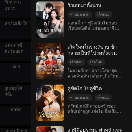
รักหวาน
จากสถานการณ์นั้นทันที นี่มัน
รักเธอมาตั้งนาน
เรื่องอะไรกัน เธอมีพ่อที่เป็น
แหวว
จอหงวน พี่ชายเป็นจอหงวน
ท่านประธาน
เด็กน้อย
ลูกชายก็ยังเป็นจอหงวนอีก
รักบริสุทธิ์
การโต้กลับ
ตอนเด็ก ๆ ฟู่จิ่งเฉินไม่ชอบ
ความเสียใจ
เธอใช้ชีวิตอย่างมั่นใจได้แล้ว
เรียนหนังสือ แม่ของเขาจึง
เฟรนเนมี่
รักหวานแหวว
จะต้องการผู้ชายไปทำไม? ดัง
พาหนิงชีมาเป็นผู้ดูแลของเขา
นั้นถังจูหยุนจึงหันมาทุ่มเทกับ
โรแมนติกสมัยใหม่
ฟู่จิ่งเฉินเห็นคุณสมบัติที่ดี
การทำงาน ช่วยชีวิตและ
หลายอย่างในตัวหนิงชี ทำให้
รักษาคนเจ็บ พัฒนาเมนู
แฟนตาซี
เกิดใหม่ในร่าง7ขวบ ข้า
เขาเริ่มมีวินัยในตนเองและ
อาหาร เลี้ยงลูกให้เติบโต และ
ตะวันออก
กลายเป็นที่โปรดทั้งจวน
ตั้งใจเรียน อีกทั้งยังตั้งใจไว้ใน
สร้างฐานะจากไม่มีอะไรเลย
ใจว่าถ้าโตแล้วจะแต่งงานกับ
ให้กับครอบครัว
เด็กน้อย
เกิดใหม่
หนิงชี เมื่อฟู่จิ่งเฉินเติบโตขึ้น
หย่า
ครอบครัว
หญิงแข็งแกร่ง
เขาก็กลายเป็นนักธุรกิจที่โด่ง
ในจวนก๊กกง ผู้อาวุโสสูงสุด
ดังและร่ำรวยมหาศาล และสิ่ง
ฉางเจินเจิน กลับมาเกิดใหม่
การโต้กลับ
แรกที่เขาทำหลังจากประสบ
ในร่างเด็กหญิงวัยเจ็ดขวบ
แฟนตาซีตะวันออก
ความสำเร็จก็คือไปที่บ้านเกิด
หลังจากได้เห็นการตกต่ำของ
ลูกเขยโต้
คู่ขัดใจ ใช่คู่ชีวิต
ของหนิงชีเพื่อขอแต่งงานกับ
ครอบครัว นางตัดสินใจที่จะ
กลับ
หนิงชี
กอบกู้ชื่อเสียงของตระกูลฉาง
ท่านประธาน
เด็กน้อย
โดยนำทางลูกหลานที่ใช้ชีวิต
วันไนท์สแตน
ท้องแล้วหนี
ทรัพย์สมบัติครอบครัวของ
อย่างไร้แก่นสารให้เข้าสอบ
อกหัก
หลินเป่าจูถูกแย่งไป ชื่อเสียงก็
รักที่ค่อย ๆ ศึกษาดูใจ
ขุนนาง ช่วยเหลนสาวแสดง
โดนทำให้เสื่อมเสียจนหมด
โรแมนติกสมัยใหม่
ความสามารถและหลุดพ้น
แต่เธอไม่เคยยอมแพ้เลย พา
จากการแต่งงานที่ถูกกำหนด
ลูกเข้าไปตู่สู้เพื่อเอาคืนทุก
ไว้ อีกทั้งยังเปิดโปงคดีทุจริต
สามีคือประมุข ตำหนักเทพ
ความพิการ