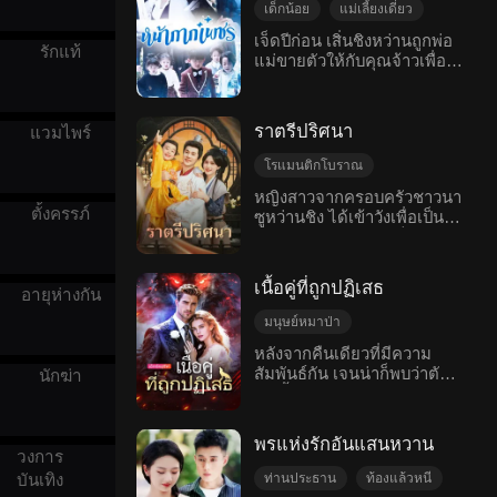
กัน หลังแต่งงานแล้วกลับไม่
เด็กน้อย
แม่เลี้ยงเดี่ยว
ตามหาเธออย่างสุดกำลัง จน
ให้ความสำคัญกับความรักนี้
กระทั่งเขาได้เห็นเธอเสียชีวิต
ท้องแล้วหนี
แก้แค้น
เจ็ดปีก่อน เสิ่นชิงหว่านถูกพ่อ
เลย จนกระทั่งลู่เจ๋อและ
รักแท้
อย่างน่าเศร้าต่อหน้าต่อตา
แม่ขายตัวให้กับคุณจ้าวเพื่อ
ครอบครัว
ลูกชาย เล่อเล่อ ต้องเสียชีวิต
ความช็อกทำให้เขาล้มลงและ
แลกกับเงินลงทุนแปดสิบล้าน
โรแมนติกสมัยใหม่
เพราะติดการพนันของเธอ เห
ไอจนเลือดทะลักออกมา เจ็ดปี
หยวน แต่เธอกลับไปมีอะไร
ยียนเซี่ยวจึงเสียใจอย่างยิ่ง
ต่อมา เกรซกลายเป็นคน
กันกับลู่ถิงโจว มหาเศรษฐีผู้
เมื่อได้กลับมาเกิดใหม่เธอ
ราตรีปริศนา
แวมไพร์
ตาบอดและป่วยหนัก เธอต้อง
มั่งคั่งที่สุดในเมืองอวิ๋นโจว
พยายามอย่างเต็มที่เพื่อดึงดูด
ดิ้นรนเลี้ยงดูโคลอี้ ลูกสาว
โดยไม่คาดคิด หลังจากให้
ใจสามีและลูกชายของเธออีก
โรแมนติกโบราณ
เพียงลำพัง ชีวิตเต็มไปด้วย
กำเนิดลูกห้าคน เธอเดินทาง
ครั้ง อาศัยความทรงจำจาก
แฟนตาซี
เด็กน้อย
ความลำบากและความทุกข์ใจ
หญิงสาวจากครอบครัวชาวนา
ไปต่างประเทศ เจ็ดปีต่อมา
ชาติที่แล้วใช้โอกาสจากยุค
โนแลนได้พบกับโคลอี้โดย
ตั้งครรภ์
ซูหว่านชิง ได้เข้าวังเพื่อเป็น
คืนดี
จักรพรรดิ
เธอกลายเป็นนักออกแบบ
สมัยนั้นในการสร้างฐานะที่
ไม่รู้เลยว่าเธอคือลูกสาวของ
สนมของฮ่องเต้หน้าเย็นชา
เครื่องประดับอัจฉริยะชื่อดังที่
มั่งคั่ง
เขา ซึ่งนำไปสู่ความเข้าใจผิด
เซียวฮวน และให้กำเนิดองค์
มีนามว่าแอนนา และกลับมา
และดราม่าหลายอย่าง ใน
ชายสองพระองค์ แม้ภายนอก
ประเทศเพื่อทวงคืนความ
เนื้อคู่ที่ถูกปฏิเสธ
ที่สุด โนแลนก็ได้รู้ความจริงที่
อายุห่างกัน
นางจะดูรุ่งโรจน์ แต่กลับมี
ยุติธรรม
น่าตกใจว่าโคลอี้คือลูกสาว
ความลับที่น่าตกใจซ่อนอยู่
มนุษย์หมาป่า
ของเขา ในขณะเดียวกัน เอ
ลูกชายทั้งสองของนางจะ
วันไนท์สแตน
เลนอร์ หญิงสาวที่ครอบครัว
หลังจากคืนเดียวที่มีความ
กลายร่างเป็นลูกเสือดาวใน
ของเขาเลือกให้แต่งงานด้วย
สัมพันธ์กัน เจนน่าก็พบว่าตัว
ความเข้าใจผิด
เด็กน้อย
นักฆ่า
ยามค่ำคืน ด้วยเหตุนี้ นางจึง
เกิดความอิจฉาเกรซ เธอ
เองตั้งครรภ์ ด้วยการยุยงของ
หวาดกลัวและกังวลตลอด
จบดี
แฟนตาซีตะวันตก
พยายามทำร้ายเกรซและแม้
แม่เลี้ยง พ่อที่มีอำนาจของเจน
เวลา พยายามสุดกำลังในการ
กระทั่งวางแผนทำลายชีวิต
น่าจึงพยายามที่จะลงโทษเธอ
ปกปิดความจริงเวลาอยู่ใน
พรแห่งรักอันแสนหวาน
ของโคลอี้ แต่โนแลนไม่เคย
ในขณะเดียวกัน คาร์ลเองก็
ราชวัง นางถูกกดดันและใส่
วงการ
ยอมแพ้ เขายังคงตามหา
ปฏิเสธอย่างสิ้นเชิงว่าไม่มีส่วน
ร้ายโดยฮองเฮาและสนมลี่
ท่านประธาน
ท้องแล้วหนี
บันเทิง
ลูกสาวของเขา พร้อมกับ
เกี่ยวข้องกับเจนน่า... เธอจึง
กุ้ยเฟยต่างๆ ความสัมพันธ์กับ