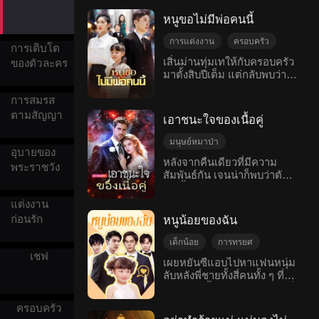
และเชื่อคำพูดของเธออย่าง
ในหนังสือ กลายเป็นหนึ่งใน
โรแมนติกโบราณ
ไม่สงสัย เย่หยู่วางแผนใส่ร้าย
นางสนมที่มีพระโอรสองค์โต
หนูขอไม่มีพ่อคนนี้
ซูถิงหว่านหลายครั้ง จี้หลินเฉิ
ในเรื่องเดิมนางและลูกชายถูก
งก็เข้าใจผิดว่าซูถิงหว่านเป็น
ไทฮองไทเฮา ฮ่องเต้ และ
การแต่งงาน
ครอบครัว
การเติบโต
คนอิจฉาริษยา ในอุบัติเหตุรถ
ขุนนางทุกคนรังเกียจเพราะ
การทรยศ
เสียใจ
เสิ่นม่านทุ่มเทให้กับครอบครัว
ของตัวละคร
ชน เขาทิ้งซูถิงหว่านที่บาดเจ็บ
ความอ้วน สุดท้ายต้องจบชีวิต
มาตั้งสิบปีเต็ม แต่กลับพบว่า
เด็กน้อย
หนักเพื่อช่วยเย่หยู่โดยไม่ลังเล
อย่างน่าเศร้าในวังหลัง เพื่อที่
สามีของเธอ ลู่ฉีหมิง แท้จริง
โรแมนติกสมัยใหม่
และถึงขั้นบังคับให้ซูถิงหว่านที่
จะพลิกชะตา หลี่จาวหยูนเริ่ม
แล้วเป็นเศรษฐีพันล้าน ทว่าลู่
การสมรส
บาดเจ็บหนักบริจาคเลือดให้
ลดน้ำหนักกับลูกชาย และใช้
ฉีหมิงกลับให้ความสำคัญกับ
ตามสัญญา
เย่หยู่ จนเธอเสียเลือดมาก
ร้านค้ามหัศจรรย์ที่ข้ามเวลา
เอาชนะใจของเนื้อคู่
รักแรกคนและลูกชายของเธอ
และเสียชีวิต ลูกสาววัยหกขวบ
ได้เอาชนะแผนการร้ายของห
มากกว่า จนละเลยต่อเหยา
จี้ซุ่ยซุ่ย เห็นเหตุการณ์น่าสลด
ยูกุ้ยเฟยครั้งแล้วครั้งเล่า ช่วย
มนุษย์หมาป่า
เหยาลูกสาวของเขาเอง ซึ่ง
อุบายของ
ใจ แต่กลับถูกเย่หยู่ทำร้าย
ชีวิตไทฮองไทเฮากับฮ่องเต้
วันไนท์สแตน
หลังจากคืนเดียวที่มีความ
ทำให้เหยาเหยารู้สึกโดดเดี่ยว
พระราชวัง
จิตใจและร่างกาย จี้หลินเฉิง
รักษาความสงบสุขของแผ่น
สัมพันธ์กัน เจนน่าก็พบว่าตัว
ความเข้าใจผิด
เด็กน้อย
และเสียใจสุดหัวใจ เสิ่นม่าน
เองก็ปฏิบัติต่อเธออย่างเย็นชา
ดินและประชาชน สุดท้ายได้
เองตั้งครรภ์ ด้วยการยุยงของ
จึงตัดสินใจพาลูกสาวจากไป
จบดี
แฟนตาซีตะวันตก
เฉิงเยี่ยน พี่ชายของซูถิงหว่าน
รับความนิยมจากประชาชน
แม่เลี้ยง พ่อที่มีอำนาจของเจน
และขอหย่ากับลู่ฉีหมิง แต่
แต่งงาน
ตามมาหาและพยายามเรียก
และความสนใจจากฮ่องเต้ แต่
น่าจึงพยายามที่จะลงโทษเธอ
เหยาเหยาไม่อยากจากพ่อไป
ก่อนรัก
ร้องความยุติธรรมให้กับซุ่ยซุ่ย
นางกลับเลือกที่จะปฏิเสธ
หนูน้อยของฉัน
ในขณะเดียวกัน คาร์ลเองก็
เธออยากให้โอกาสพ่ออีกครั้ง
แต่ถูกกีดกันหลายครั้ง เย่หยู่
ฮ่องเต้ผู้ไม่เอาไหน และออก
ปฏิเสธอย่างสิ้นเชิงว่าไม่มีส่วน
แต่น่าเสียใจที่ความคาดหวัง
เด็กน้อย
การทรยศ
ยังคงทำความชั่วต่อไป ผลัก
จากวังเพื่อใช้ชีวิตที่เรียบง่าย
เกี่ยวข้องกับเจนน่า... เธอจึง
ต้องเปลี่ยนเป็นความผิดหวัง
เชฟ
คุณนายใหญ่จี้ที่รู้ความจริง
ฮ่องเต้จึงส่งมอบบัลลังก์ให้แก่
การต่อสู้กลับ
เผยหยันซีแอบไปหาแฟนหนุ่ม
จำเป็นต้องจากไปพร้อมกับลูก
เหยาเหยาจึงตัดสินใจไปกับ
ตกลงไป และยังยุยงให้เกิด
พระโอรสองค์โตและออก
ลับหลังพี่ชายทั้งสี่คนทั้ง ๆ ที่
เป็นที่โปรดปรานในกลุ่ม
ในท้องของเธอ โดยไม่มีใคร
แม่ ลู่ฉีหมิงเพิ่งจะได้รู้ความ
ความเข้าใจผิดจนจี้หลินเฉิง
ติดตามนางไป
ตนเองยังตั้งท้องอยู่ หลังจากที่
เคียงข้าง เดินทางไปทั่วโดย
เรื่องสะเทือนใจ
จริงทีหลังและรู้สึกเสียดาย
ต้องการหมั้นกับเย่หยู่ ในงาน
เข้าใจผิดว่าแฟนหนุ่มนอกใจ
ลำพัง ห้าปีต่อมา การพบกันอีก
อย่างมาก เขาต้องการที่จะ
ครอบครัว
ปลอมตัวแทน
ครอบครัว
หมั้น เฉิงเยี่ยนพาคุณนายใหญ่
เธอก็ดันมาเกิดอุบัติเหตุรถชน
ครั้งทำให้พวกเขาได้รู้ความ
กลับมาเป็นพ่อที่ดีอีกครั้ง แต่