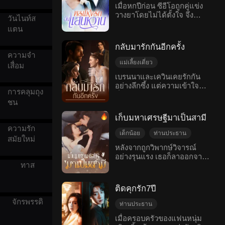
เด็กน้อย
การต่อสู้กลับ
เมื่อหกปีก่อน ซีอีโอถูกคู่แข่ง
รวบรวมหลักฐานอย่างลับ ๆ
จำเป็นต้องจากไปพร้อมกับลูก
ฮ่องเต้เซียวฮวนก็มีอุปสรรค
วางยาโดยไม่ได้ตั้งใจ จึง
รักหวานแหวว
เพื่อเปิดโปงและโค่นล้ม
ในท้องของเธอ โดยไม่มีใคร
จากความเข้าใจผิดมากมาย
วันไนท์ส
เข้าไปในห้องที่มีผู้หญิงคน
ครอบครัวของเอเลนอร์
เคียงข้าง เดินทางไปทั่วโดย
โรแมนติกสมัยใหม่
จนเกิดความห่างเหิน ในที่สุด
แตน
หนึ่งซึ่งถูกวางยาเช่นกัน จาก
ลำพัง ห้าปีต่อมา การพบกันอีก
ความลับของลูกชายก็ถูกเปิด
นั้นก็ไปมีอะไรกับเธอ ยาหมด
ครั้งทำให้พวกเขาได้รู้ความ
เผยในงานเลี้ยงฉลองวันเกิดปี
กลับมารักกันอีกครั้ง
ฤทธิ์แต่ไม่สามารถมองเห็นกัน
จริงที่น่าตกใจว่า พวกเขาคือคู่
ที่หกขององค์ชายเซียวเช่อ
ความจำ
อย่างชัดเจน เขาจึงหยิบจี้หยก
แท้ที่ถูกลิขิตของกันและกันมา
แม่เลี้ยงเดี่ยว
เสื่อม
ของผู้หญิงคนนั้นไปครึ่งหนึ่ง ผู้
ตลอด
ความเข้าใจผิด
คืนดี
เบรนนาและเควินเคยรักกัน
หญิงคนนั้นตั้งครรภ์และให้
อย่างลึกซึ้ง แต่ความเข้าใจผิด
จบดี
เด็กน้อย
กำเนิดลูกสาว เธอเปิดร้าน
การคลุมถุง
ที่น่าเศร้าทำให้พวกเขาต้อง
ก๋วยเตี๋ยวเล็กๆ ริมถนนเพื่อ
รักหวานแหวว
ชน
แยกจากกันอย่างเจ็บปวด หลัง
เลี้ยงดูครอบครัวของคู่หมั้นที่
โรแมนติกสมัยใหม่
จากที่แยกทางกันไปแล้ว เบรน
เป็นคนเจ้าชู้ ซีอีโอประหลาด
เก็บมหาเศรษฐีมาเป็นสามี
นาได้ย้ายไปต่างประเทศและ
ใจเมื่อพบว่าลูกสาวของเธอ
ความรัก
เลี้ยงลูกชายของพวกเขา ลูคัส
มีหน้าตาคล้ายกับเขามาก
เด็กน้อย
ท่านประธาน
สมัยใหม่
ด้วยตัวเองคนเดียว ห้าปีต่อมา
และการทดสอบความเป็นพ่อก็
วงการบันเทิง
ปกปิดตัวตน
หลังจากถูกวิพากษ์วิจารณ์
โชคชะตานำพาให้พวกเขาได้
ยืนยันว่าเขาเป็นพ่อของ
อย่างรุนแรง เธอก็ลาออกจาก
รักหวานแหวว
กลับมาพบกันอีกครั้ง เควินยัง
ลูกสาว ด้วยเหตุนี้ ซีอีโอจึง
ทาส
วงการบันเทิง แต่แล้วเธอกลับ
คงมีความรู้สึกต่อเบรนนา แต่
โรแมนติกสมัยใหม่
ออกเดินทางเพื่อตามหาความ
มาพร้อมกับลูกกลายเป็นคนดัง
เขาคิดว่าเธอคงแต่งงานและ
รัก
มาดูกันว่าเธอแอบแต่งงานกับ
สร้างครอบครัวใหม่แล้ว ความ
ติดคุกรัก7ปี
ซีอีโอ และกลับมาสู่จุดสุดยอด
คิดนี้ทำให้เขาเกิดทั้งความรัก
แห่งความสำเร็จพร้อมกับลูกที่
จักรพรรดิ
ความขุ่นเคือง และความ
ท่านประธาน
น่ารักของเธอได้อย่างไร!
สับสนที่ปะปนกัน ในขณะที่เค
ความเข้าใจผิด
เมื่อครอบครัวของแฟนหนุ่ม
วินพยายามที่จะให้อภัยเธอ