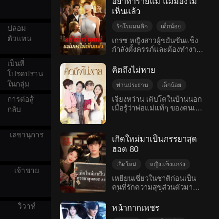
อย่าทำร้ายแม่ แม่มองไม่
จี้ที่กลับคืนสติแล้วมาถึงที่ เผย
แต่โชคยังดีที่ได้กู้เฟิงมาช่วย
จริงที่น่าตกใจว่า พวกเขาคือคู่
เหยาเหยาไม่ได้ต้องการให้
แผนการชั่วของเย่หยู่ให้ทุกคน
เห็นแล้ว
ชีวิตเอาไว้ ตอนแรกกู้เฟิงคิด
แท้ที่ถูกลิขิตของกันและกันมา
เขาเป็นพ่ออีกแล้ว
รู้ จี้หลินเฉิงเมื่อทราบว่าซูถิง
ว่าตัวเองได้เก็บสาวสวยมา
ตลอด
รักโรแมนติก
เด็กน้อย
ปลอม
หว่านเสียชีวิต เขาเสียใจอย่าง
แบบฟรี ๆ แต่ไม่คิดว่าหญิง
มาก ส่วนเย่หยู่ก็ได้รับผลกรรม
ตัวแทน
คืนดี
ครอบครัว
สาวยังมีลูกอยู่อีกหนึ่งคนที่ชื่อ
เกรซ หญิงสาวผู้ขยันขันแข็ง
ในที่สุด
ว่าฝูเป่า จู่ ๆ เขาก็กลายเป็นพ่อ
กำลังตั้งครรภ์และต้องทำงาน
โรแมนติกสมัยใหม่
ของลูกคนอื่น เวลาฝูเป่า
หนักถึงสามอย่างในเวลา
เป็นที่
เติบโตถึงอายุสามขวบครึ่ง
เดียวกัน แต่ถึงกระนั้นเธอก็ยัง
คิดถึงไม่หาย
โปรดปราน
เผยหยันซีป่วยเป็นโรคและเสีย
ไม่สามารถหาเงินมาจ่ายค่า
ในกลุ่ม
ชีวิตไป หลังจากนั้น เด็กผู้น่า
รักษาพยาบาลให้โนแลน แฟน
ท่านประธาน
เด็กน้อย
สงสารคนนี้ต้องมาตกอยู่ใน
หนุ่มของเธอได้ทันเวลา ขณะ
รักที่ค่อย ๆ ศึกษาดูใจ
เจียงหว่าน เติบโตในบ้านนอก
การต่อสู้
ความทุกข์ที่โดนทรมานจนถึง
ที่โนแลนกำลังจะถูกให้ออก
เมื่อรู้ว่าพ่อแม่แท้ๆ ของตนเอง
รักหวานแหวว
ครอบครัว
กลับ
อายุห้าขวบครึ่ง แม้กระทั่ง
จากโรงพยาบาลเพราะไม่มี
ยังมีชีวิตอยู่ จึงถูกรับกลับไปใน
โรแมนติกสมัยใหม่
ตอนเรียนอยู่ที่อนุบาล ฝูเป่ายัง
เงินจ่าย แม่ที่เขาไม่ได้พบมา
เมือง ในคืนก่อนเดินทาง เธอ
โดนคุณหนูจากตระกูลเผย
นานก็ปรากฏตัวขึ้น พร้อมกับ
ได้ช่วยเซิ่งถิงเซียว แต่กลับถูก
เลขานุการ
กลั่นแกล้งอีก ทว่าทุกอย่างจะ
การเปิดเผยข่าวที่น่าตกตะลึง
เกิดใหม่มาเป็นภรรยาสุด
เขาเอาตัวไป โดยไม่รู้ว่าเขา
จบลงในตอนที่เหล่าคุณอา
ว่า โนแลนคือทายาทของ
ฮอต 80
คือประธานกลุ่มเซิ่งซื่อในเมือง
ของฝูเป่าหาตัวเขาเจอและ
ครอบครัวมหาเศรษฐี ด้วย
หลวง เมื่อเซิ่งถิงเซียวตื่นขึ้น
เริ่มชำระล้างแค้นให้......
หัวใจที่เจ็บปวดอย่างแสน
เกิดใหม่
หญิงแข็งแกร่ง
มาเพื่อตามหาเธอ เจียงหว่าน
เจ้าชาย
สาหัส เกรซตัดสินใจจากไป
ความรักแห่งยุคสมัย
ก็ถูกพ่อแม่ส่งเข้าคุกแทนที่จะ
เหยียนเซี่ยวในชาติก่อนเป็น
เพราะให้ความสัญความเป็น
ให้รับโทษแทนน้องสาวต่างแม่
คนที่รักความสุขส่วนตัวมาก
การเติบโตของตัวละคร
อยู่ของโนแลนมากกว่าความ
ชีวิตของเธอจึงพลิกผันจาก
เมื่อได้พบลู่เจ๋อที่มาทำงานใน
เด็กน้อย
รักของพวกเขา แต่โนแลนไม่
ความฝันสู่ฝันร้าย
ชนบทก็เกิดความรักแรกพบ
วิวาห์
ยอมรับการจากไปของเกรซอ
หน้ากากเพชร
จึงชักชวนให้มีความสัมพันธ์
ย่างกะทันหัน และพยายาม