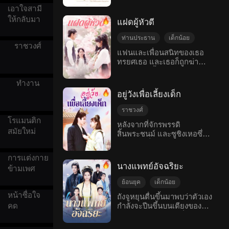
และร่ำรวยมหาศาล และสิ่ง
รักหวานแหวว
มาพร้อมกับลูกกลายเป็นคนดัง
เอาใจสามี
แรกที่เขาทำหลังจากประสบ
โรแมนติกสมัยใหม่
มาดูกันว่าเธอแอบแต่งงานกับ
ความสำเร็จก็คือไปที่บ้านเกิด
ให้กลับมา
แฝดผู้หัวดี
ซีอีโอ และกลับมาสู่จุดสุดยอด
ของหนิงชีเพื่อขอแต่งงานกับ
แห่งความสำเร็จพร้อมกับลูกที่
เธอ
ท่านประธาน
เด็กน้อย
น่ารักของเธอได้อย่างไร!
ราชวงศ์
วันไนท์สแตน
ท้องแล้วหนี
แฟนและเพื่อนสนิทของเธอ
ทรยศเธอ และเธอก็ถูกฆ่า
การโต้กลับ
จบดี
อย่างโหดเหี้ยม หนิงซีรอด
โรแมนติกสมัยใหม่
ชีวิตจากภัยพิบัติและให้กำเนิด
ทำงาน
ลูกแฝด แต่ได้รับแจ้งว่ามีเด็ก
อยู่วังเพื่อเลี้ยงเด็ก
คนหนึ่งเสียชีวิต ห้าปีต่อมา
หนิงซีเกลับมาพร้อมกับลูกสาว
ราชวงศ์
ของเธอเพื่อแก้แค้น แต่กลับ
โรแมนติก
รักที่ค่อย ๆ ศึกษาดูใจ
หลังจากที่จักรพรรดิ
พบว่าเด็กอีกคนยังมีชีวิตอยู่
สมัยใหม่
สิ้นพระชนม์ และซูชิงเหอซึ่ง
เด็กน้อย
กลอุบาย
คราวนี้ เธอตั้งใจที่จะปกป้อง
กลายมาเป็นไทเฮาโดยไม่
ลูกๆของเธอ
โรแมนติกโบราณ
คาดคิด และต้องรับผิดชอบ
การแต่งกาย
การเลี้ยงดูจักรพรรดิองค์ใหม่
นางแพทย์อัจฉริยะ
ข้ามเพศ
ในพระราชวังลึก ฉินม่อหาน
ในฐานะแม่ทัพช่วยซูชิงเหอ
ย้อนยุค
เด็กน้อย
พ้นจากอันตราย และทั้งสองก็
การกลับมา
หน้าซื่อใจ
ถังจูหยุนตื่นขึ้นมาพบว่าตัวเอง
มีใจให้กันระหว่างทางแก้
กำลังจะปีนขึ้นบนเตียงของ
คด
อุบายของพระราชวัง
ปัญหา...
ชายแปลกหน้าคนหนึ่ง เธอ
กลอุบาย
โรแมนติกโบราณ
ตกใจจนรีบหันหลังแล้วหนีไป