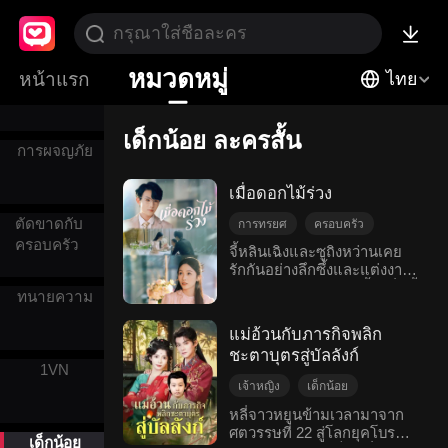
การแต่งงาน
ปลอม
หมวดหมู่
ความรักกับ
หน้าแรก
ไทย
ผมสีเงิน
เด็กน้อย ละครสั้น
การผจญภัย
เมื่อดอกไม้ร่วง
ตัดขาดกับ
การทรยศ
ครอบครัว
ครอบครัว
อกหัก
เด็กน้อย
จี้หลินเฉิงและซูถิงหว่านเคย
รักกันอย่างลึกซึ้งและแต่งงาน
โรแมนติกสมัยใหม่
กัน แค่การโทรศัพท์ครั้งหนึ่ง จี้
ทนายความ
หลินเฉิงเข้าใจผิดคิดว่าซูถิง
หว่านมีคนอื่นที่รักอยู่แล้ว และ
แม่อ้วนกับภารกิจพลิก
การแต่งงานกับเขาเป็นเพียง
ชะตาบุตรสู่บัลลังก์
เพราะเห็นแก่เงินทองเท่านั้น
1VN
อดีตแฟนสาว เย่หยู่ กลับมา
เจ้าหญิง
เด็กน้อย
พร้อมลูกสาว โดยโกหกว่าเคย
ย้อนยุค
การกลับมา
ป่วยเป็นมะเร็งเลือด จี้หลินเฉิง
หลี่จาวหยูนข้ามเวลามาจาก
รู้สึกผิดจึงพยายามชดเชย
ศตวรรษที่ 22 สู่โลกยุคโบราณ
มหาอำนาจ
เด็กน้อย