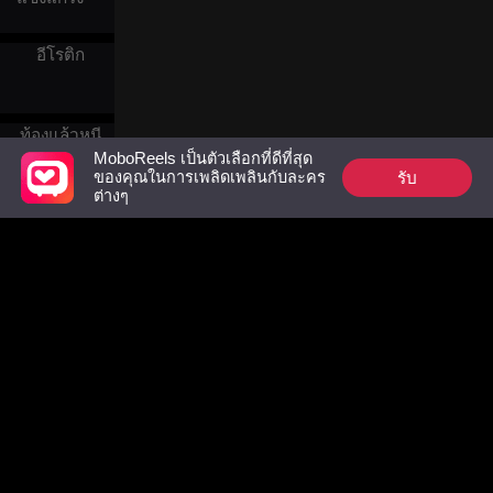
ครั้ง เผยฮวายอวี้จำเธอได้จาก
กลับมายังบ้านเกิดของเธอ
ความรู้สึกคุ้นเคย และเริ่มต้น
พร้อมกับลูกๆ และเปิดคลินิก
การตามจีบเธอเพื่อกลับมา
แม้ว่าชีวิตใหม่ของพวกเขาจะ
อีโรติก
คืนดี ในที่สุดทั้งสองคนก็กลับ
เปลี่ยนไป แต่ลูกทั้งห้าคนก็มุ่ง
มารักกันอีกครั้ง
มั่นที่จะตามหาพ่อของพวกเขา
ให้ได้
ท้องแล้วหนี
MoboReels เป็นตัวเลือกที่ดีที่สุด
รับ
ของคุณในการเพลิดเพลินกับละคร
ต่างๆ
การไถ่ถอน
เสียใจ
Follow Us
ตัวตน
Facebook
YouTube
Instagram
ข้อกำหนดการใช้งาน
|
นโยบายความเป็นส่วนตัว
|
ติดต่อเรา
© 2018-now CHANGDU (HK) TECHNOLOGY LIMITED
การโต้กลับ