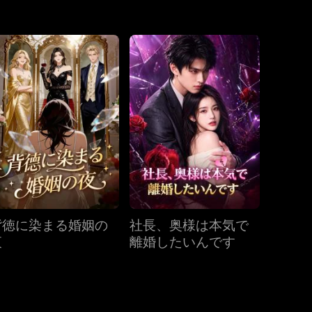
第31話
第32話
第33話
第34話
第35話
第36話
第37話
第38話
第39話
第40話
背徳に染まる婚姻の
社長、奥様は本気で
夜
離婚したいんです