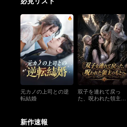
必見リスト
元カノの上司との逆
双子を連れて戻っ
転結婚
た、呪われた領主の
もとへ
新作速報