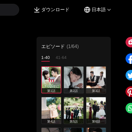
ダウンロード
日本語
エピソード
(1/64)
1-40
41-64
第1話
第2話
第3話
第4話
第5話
第6話