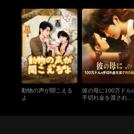
動物の声が聞こえる
彼の母に100万ドル
よ
手切れ金を渡された
私