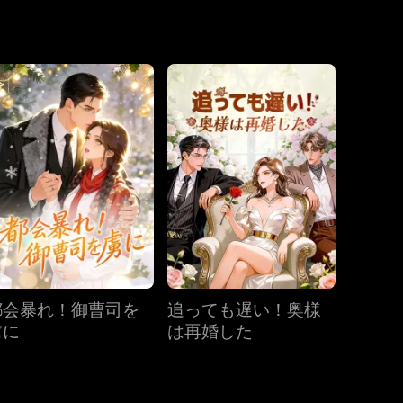
第19話
第20話
第21話
第22話
第23話
第24話
第25話
第26話
第27話
都会暴れ！御曹司を
追っても遅い！奥様
第28話
第29話
第30話
虜に
は再婚した