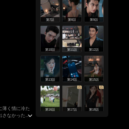
第7話
第8話
第9話
第10話
第11話
第12話
第13話
第14話
第15話
に薄く情に冷た
第16話
第17話
第18話
出さなかった。
まだ知らない