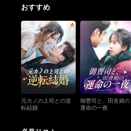
――彼の秘められた想いが、今、静かに動き出す。
おすすめ
元カノの上司との逆
御曹司と、田舎娘の
転結婚
運命の一夜