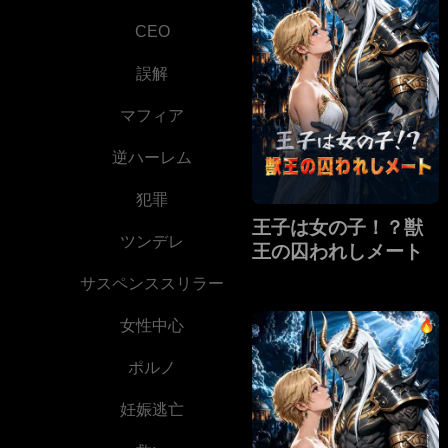
CEO
誤解
マフィア
逆ハーレム
犯罪
王子は女の子！？獣
ツンデレ
王の囚われしメート
サスペンススリラー
女性中心
ポルノ
妊娠逃亡