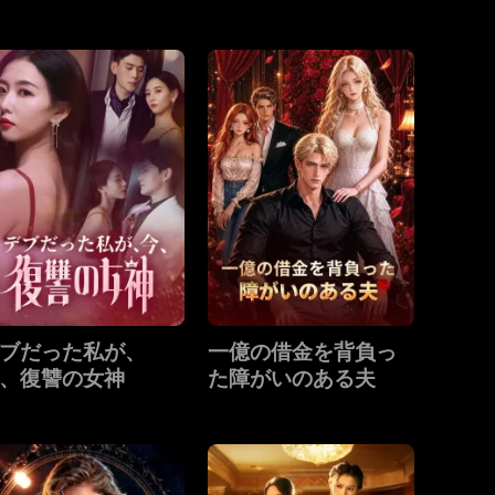
る
ブだった私が、
一億の借金を背負っ
、復讐の女神
た障がいのある夫