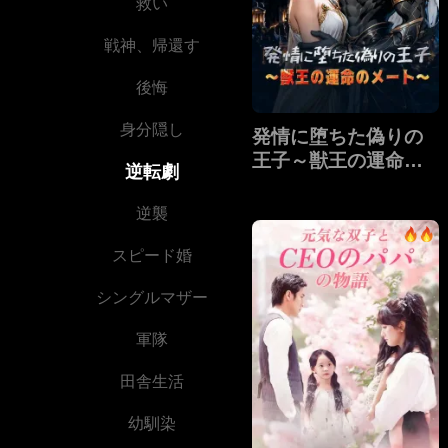
救い
戦神、帰還す
後悔
身分隠し
発情に堕ちた偽りの
王子～獣王の運命の
逆転劇
メート～
逆襲
スピード婚
シングルマザー
軍隊
田舎生活
幼馴染