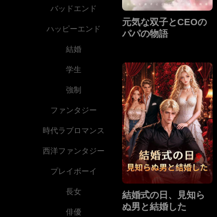
バッドエンド
元気な双子とCEOの
ハッピーエンド
パパの物語
結婚
学生
強制
ファンタジー
時代ラブロマンス
西洋ファンタジー
プレイボーイ
長女
結婚式の日、見知ら
ぬ男と結婚した
俳優