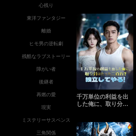
心残り
東洋ファンタジー
離婚
ヒモ男の逆転劇
残酷なラブストーリー
障がい者
後継者
再燃の愛
千万単位の利益を出
した俺に、取り分は
現実
たった二百万？独立
してやる!
ミステリーサスペンス
三角関係