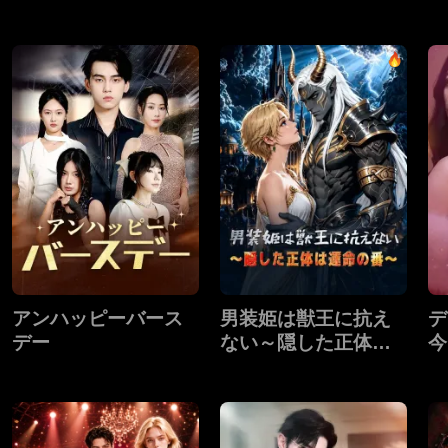
アンハッピーバース
男装姫は獣王に抗え
デ
デー
ない～隠した正体は
今
運命の番～