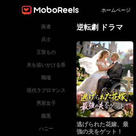
癒し系
ホームページ
裏切り
逆転劇 ドラマ
医者
兵士
王室もの
夫を追いかける系
職場
現代ラブロマンス
男装女子
腹黒
逃げられた花嫁、最
ハニー
強の夫をゲット！