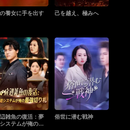
の養女に手を出す
己を越え、極みへ
辺雑魚の復活：夢
俗世に潜む戦神
システムが俺の最