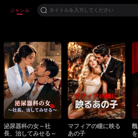
ジャンル
泌尿器科の女～社
マフィアの瞳に映る
醜
長、治してみせる～
あの子
を