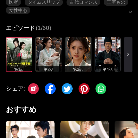
医者
タイムスリップ
古代ロマンス
王室もの
女性中心
エピソード
(1/60)
第1話
第2話
第3話
第4話
シェア:
おすすめ