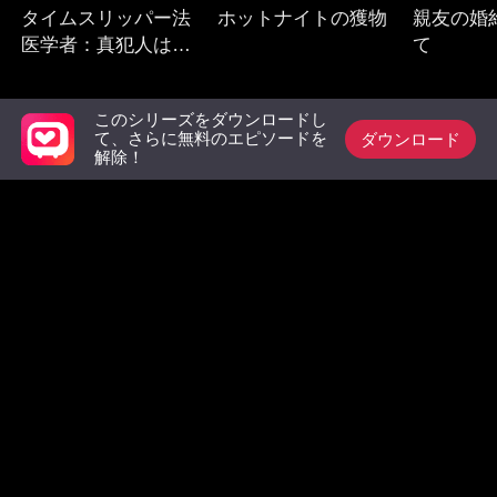
タイムスリッパー法
ホットナイトの獲物
親友の婚
医学者：真犯人は誰
て
だ？
このシリーズをダウンロードし
必見リスト
ダウンロード
て、さらに無料のエピソードを
解除！
元カノの上司との逆
ママと私は、パパを
醜女を装
転結婚
捨てた
嬢、陰か
操る