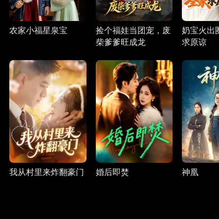
农家小福星泉宝
捡个福娃当团宠，废
奶宝火出
柴爹爹旺成龙
求原谅
我从村里来炸翻豪门
婚后即焚
神凰