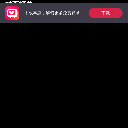
推荐榜单
下载
下载本剧，解锁更多免费篇章
枭爷夫人她来自农村
完蛋！大佬逼我分手
羔羊