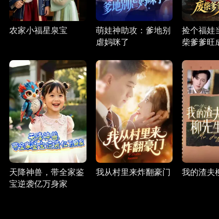
农家小福星泉宝
萌娃神助攻：爹地别
捡个福娃
虐妈咪了
柴爹爹旺
天降神兽，带全家鉴
我从村里来炸翻豪门
我的渣夫
宝逆袭亿万身家