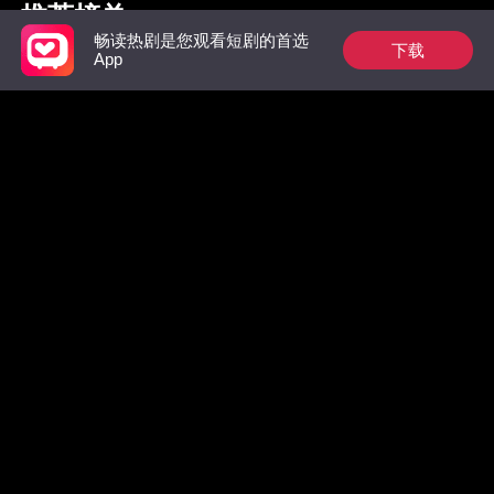
推荐榜单
畅读热剧是您观看短剧的首选
下载
App
枭爷夫人她来自农村
惊！墨总前妻马甲无
别虐了，
数，拒绝复合！
级大佬