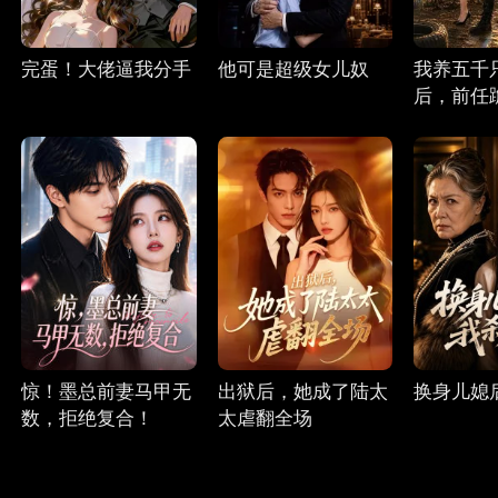
完蛋！大佬逼我分手
他可是超级女儿奴
我养五千
后，前任
惊！墨总前妻马甲无
出狱后，她成了陆太
换身儿媳
数，拒绝复合！
太虐翻全场