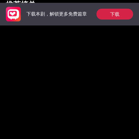
推荐榜单
下载
下载本剧，解锁更多免费篇章
枭爷夫人她来自农村
祁总别作了，太太是
惊！墨总
真的想跟您离婚了
数，拒绝