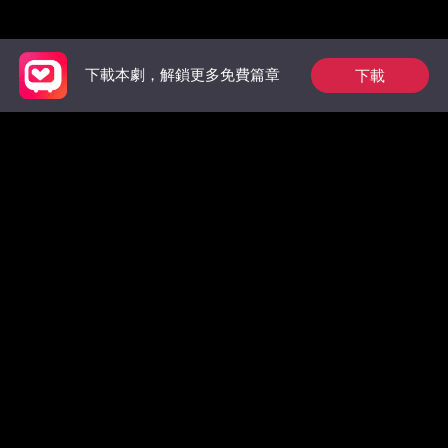
推薦榜單
下載
下載本劇，解鎖更多免費篇章
狼族的第一位男王
祁總別作了，家後是
為奴三年
后：玫瑰從枷鎖中綻
真的想跟您離婚了
王的掌中
放