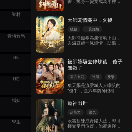
書，搖身一變竟成爲小神
醫，不料古書引得衆人爭
搶，且看小神醫如何與其鬥
鄉村
智鬥勇，化解搶奪危機。
天師闖情關中，勿擾
總裁
一見鍾情
青梅竹馬
角色成長
背叛
天師簡靈希為渡情劫下山，
與溫庭越一見鍾情，助溫家
東方玄幻
虐戀
五年內登頂京海首富，卻也
現代言情
折損命格致命中無子。 更意
BE
外的是，溫庭越遭秘書阮楠
被師孃騙去修煉後，傻子
下藥受孕，他為護簡靈希不
無敵了
再受催生折磨，無奈同意讓
阮楠生子，滿心以為有了後
東方玄幻
逆襲
反擊
HE
代便能與簡靈希安穩相守，
熱血
角色成長
怎料卦象顯示孩子註定夭
葉天賜是流雲城人人嘲笑的
折，他因急切護子，竟誤會
“傻牛”，是六年前師娘柳緋
簡靈希心存嫉妒，失智逼迫
煙撿回葉家的養子，“傻牛”
婚姻
她保孩子。 簡靈希看著滿是
雖然癡傻但擁有純陽之體、
道神出世
誤會的愛人、咄咄逼人的婆
天生神力。 六年後，“傻牛”
家，再無留戀，决定斬斷情
的師父葉家主暴斃，修為跌
超能力
復仇
緣，收回給與霍家的一
落的柳緋煙被蔡家威脅羞
東方玄幻
段雲起練成青陽大法，即可
學生
切……
辱，“傻牛”拼死保護師娘，
接受掌門位置，他卻選擇下
並同意與柳緋煙一同修煉神
山復仇。