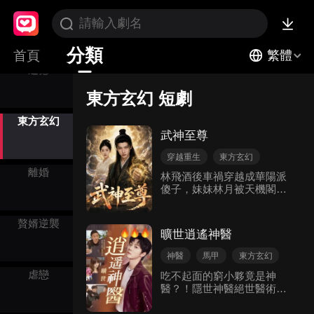
婚外情
分類
首頁
繁體
遺憾
東方玄幻 短劇
東方玄幻
武神至尊
穿越重生
東方玄幻
離婚
逆襲
復仇
熱血
林飛酒後車禍穿越成華陽派
傻子，妹妹林月被天機閣抓
走作為玄陰之體祭品。 他恢
復修為後，通過外門晋昇
贅婿逆襲
賽，擊敗唐章、蘇慕白，卻
曠世逍遙神醫
遭追殺。 逃往帝都結識小皇
子，奪得英才大賽冠軍，進
神醫
馬甲
東方玄幻
入玄冥界獲得炎帝傳承、炎
虐戀
吃不起面的窮小夥竟是神
陽妖火、古魔猿等機緣，突
醫？！隱世神醫絕世醫術吊
破天境。 天機閣聯合陰靈教
打衆人，還順便找了個美女
圍攻帝國，林飛力挽狂瀾。
總裁當老婆！