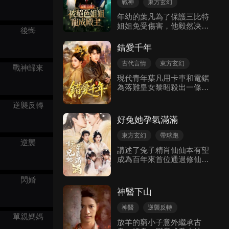
戰神
東方玄幻
次次粉碎了九王爺的陰謀，
逆襲反轉
冒名頂替
年幼的葉凡為了保護三比特
平叛戰亂。
姐姐免受傷害，他毅然决然
動態漫
後悔
地選擇了自我犧牲。 幸運的
是，葉凡並未真正隕落，他
錯愛千年
被一比特隱居的高人所救，
並得到了前所未有的培養與
古代言情
東方玄幻
戰神歸來
磨礪。 歷經重重考驗，葉凡
穿越
逆襲
虐戀
現代青年葉凡用卡車和電鋸
不僅實力大增，更領悟到了
為落難皇女黎昭殺出一條帝
後悔
皇上
武學與人生的真諦，最終成
路，卻在大勝歸來時，目睹
為南國淩雲殿的殿主，一代
逆襲反轉
女兒遭苛待、兄弟含冤而
宗師。
死，而她正與權臣親密調
好兔她孕氣滿滿
笑。 葉凡心死，切斷所有現
代物資供應，攜女徹底消
東方玄幻
帶球跑
逆襲
失。 殊不知黎昭冷落女兒、
懷孕
講述了兔子精肖仙仙本有望
疏遠他、甚至放任權臣，皆
成為百年來首位通過修仙考
是她在虎狼環伺中保護他的
核的妖族，卻因在仙考驗身
無奈偽裝……
時被發現懷有身孕而功虧一
閃婚
簣。 她獨自撫養三胞胎。 三
神醫下山
百年後，孩子們在鹿仙醫館
與天后意外相遇，由此揭開
神醫
逆襲反轉
了他們與天族太子墨辰淵的
單親媽媽
東方玄幻
放羊的窮小子意外繼承古
身世之謎。