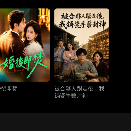
婚後即焚
被合夥人踢走後，我
鋦瓷手藝封神