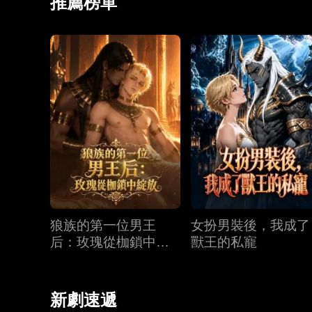
推薦榜單
狼族的第一位男王
女扮男裝後，我成了
后：玫瑰從枷鎖中綻
獸王的私寵
放
新劇速遞