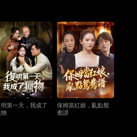
第19集
第20集
第21集
第22集
第23集
第24集
第25集
第26集
第27集
復明第一天，我成了
保姆當紅娘，亂點鴛
第28集
第29集
第30集
獵物
鴦譜