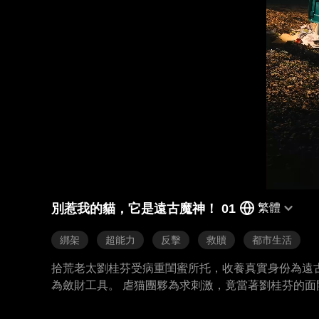
別惹我的貓，它是遠古魔神！ 01
繁體
綁架
超能力
反擊
救贖
都市生活
拾荒老太劉桂芬受病重閨蜜所托，收養真實身份為遠
為斂財工具。 虐猫團夥為求刺激，竟當著劉桂芬的
走，開啟獵殺時刻。