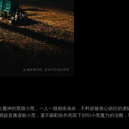
古魔神的黑猫小黑，一人一猫相依為命，不料卻被喪心病狂的虐
面開啟直播虐殺小黑，還不聽勸告作死取下封印小黑魔力的項圈，