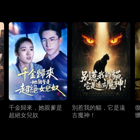
千金歸來，她親爹是
別惹我的貓，它是遠
超絕女兒奴
古魔神！