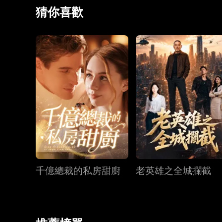
猜你喜歡
千億總裁的私房甜廚
老英雄之全城攔截