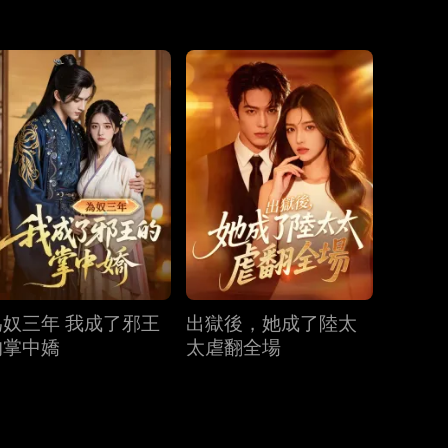
第31集
第32集
第33集
第34集
第35集
第36集
第37集
第38集
第39集
第40集
為奴三年 我成了邪王
出獄後，她成了陸太
的掌中嬌
太虐翻全場