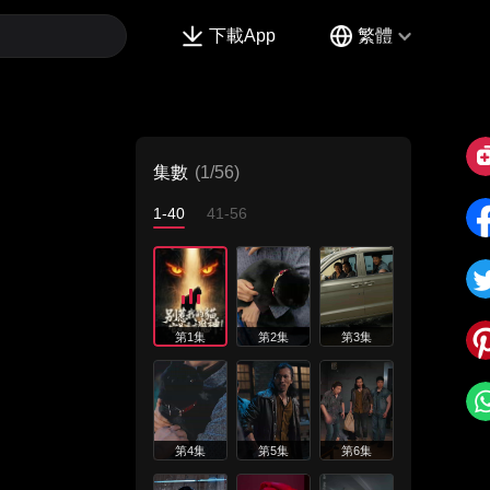
下載App
繁體
集數
(1/56)
1-40
41-56
第1集
第2集
第3集
第4集
第5集
第6集