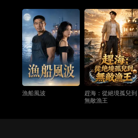
漁船風波
趕海：從絕境孤兒到
無敵漁王