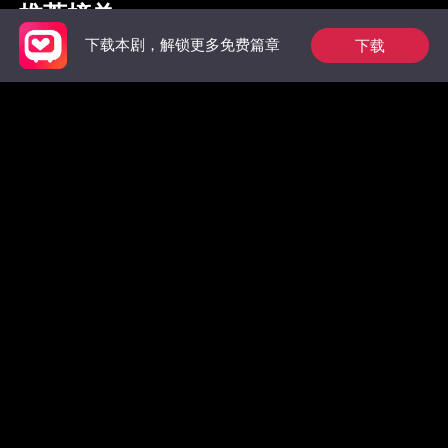
推荐榜单
下载
下载本剧，解锁更多免费篇章
枭爷夫人她来自农村
祁总别作了，太太是
惊！墨总
真的想跟您离婚了
数，拒绝