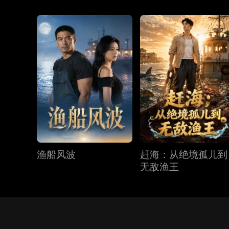
渔船风波
赶海：从绝境孤儿到
无敌渔王