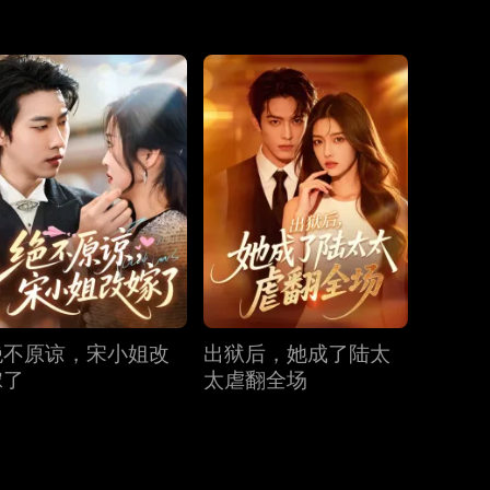
第31集
第32集
第33集
第34集
第35集
第36集
第37集
第38集
第39集
第40集
绝不原谅，宋小姐改
出狱后，她成了陆太
嫁了
太虐翻全场