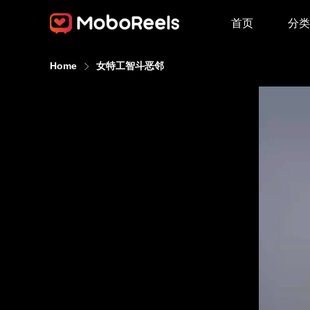
首页
分类
Home
女特工智斗恶邻