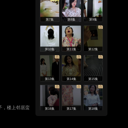
第7集
第8集
第9集
第10集
第11集
第12集
第13集
第14集
第15集
子，楼上邻居蛮
第16集
第17集
第18集