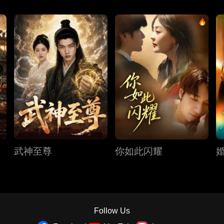
武神至尊
你如此闪耀
Follow Us