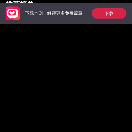
推荐榜单
下载
下载本剧，解锁更多免费篇章
枭爷夫人她来自农村
完蛋！大佬逼我分手
裴总今天