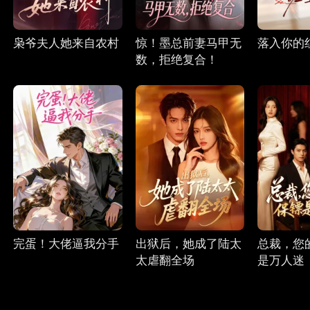
枭爷夫人她来自农村
惊！墨总前妻马甲无
落入你的
数，拒绝复合！
完蛋！大佬逼我分手
出狱后，她成了陆太
总裁，您
太虐翻全场
是万人迷