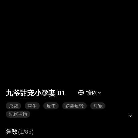
九爷甜宠小孕妻 01
简体
总裁
重生
反击
逆袭反转
甜宠
现代言情
集数
(1/85)