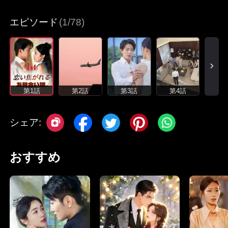
エピソード
(1/78)
第1話
第2話
第3話
第4話
シェア:
おすすめ