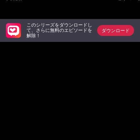
必見リスト
このシリーズをダウンロードし
ダウンロード
て、さらに無料のエピソードを
解除！
元婚約者の悪夢と結
醜女を装った天才令
社長令嬢
婚しちゃった！
嬢、陰からすべてを
人生
操る