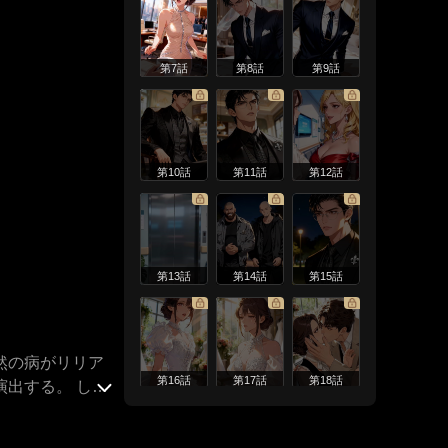
第7話
第8話
第9話
第10話
第11話
第12話
第13話
第14話
第15話
然の病がリリア
第16話
第17話
第18話
出する。 しか
ようになったこ
度となく傷つける