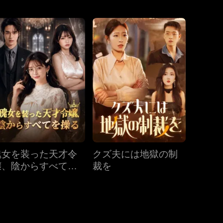
第31話
第32話
第33話
第34話
第35話
第36話
第37話
第38話
第39話
醜女を装った天才令
クズ夫には地獄の制
第40話
嬢、陰からすべてを
裁を
操る