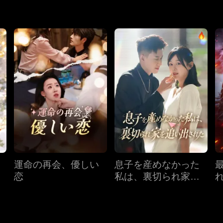
はついに知ることになる。別れの裏に隠されていた、リリアンが
愛は再び燃え上がるのか。二人は再び結ばれるのだろうか。
運命の再会、優しい
息子を産めなかった
恋
私は、裏切られ家を
追い出された