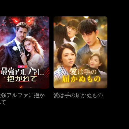
末期の病に侵さ
第19話
第20話
第21話
第22話
第23話
第24話
第25話
第26話
第27話
最強アルファに抱か
愛は手の届かぬもの
第28話
第29話
第30話
れて