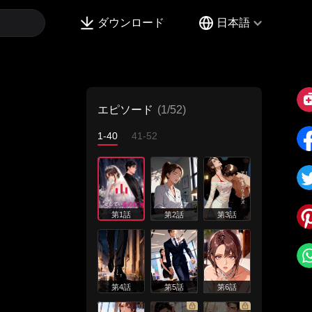
ダウンロード
日本語
エピソード
(1/52)
1-40
41-52
第1話
第2話
第3話
第4話
第5話
第6話