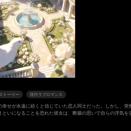
第一話
ストーリー
現代ラブロマンス
の幸せが永遠に続くと信じていた恋人同士だった。しかし、突
まといになることを恐れた彼女は、断腸の思いで自らの浮気を演
る一族の跡継ぎであり、この一件でリリアンを心の底から憎む
婚約者アシュリーを伴って帰ってくる。そして、リリアンを幾