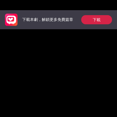
推薦榜單
下載
下載本劇，解鎖更多免費篇章
狼族的第一位男王
祁總別作了，家後是
出獄後，
后：玫瑰從枷鎖中綻
真的想跟您離婚了
太虐翻全
放