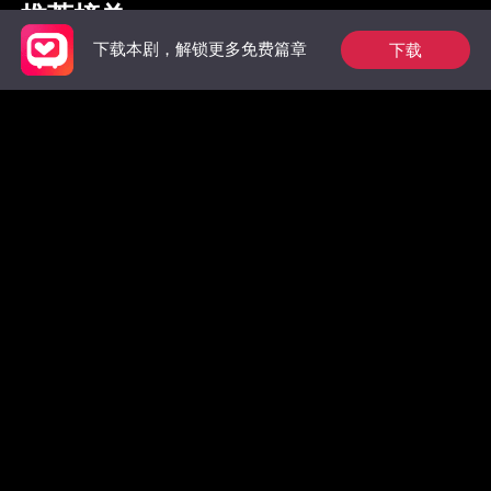
推荐榜单
下载
下载本剧，解锁更多免费篇章
惊！墨总前妻马甲无
裴总今天又在偷偷宠
别虐了，
数，拒绝复合！
级大佬