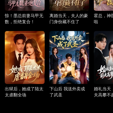
惊！墨总前妻马甲无
离婚当天，夫人的豪
霍总，神
数，拒绝复合！
门身份藏不住了
啦
出狱后，她成了陆太
下山后 我送外卖成
婚礼当天
太虐翻全场
了武圣
夫高攀不