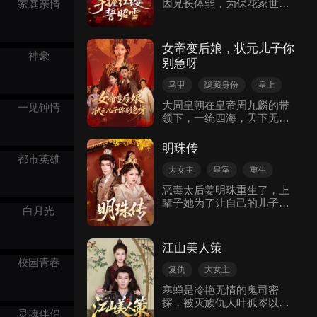
因兄长体弱，为保花家世袭
古代言情
家庭亲情
爵位，花悦儿替兄从军，立
下不世之功，班师回朝，受
封将军之际，却遭兄长抢
女帝变后娘，状元儿子你
功，被逼嫁人，含冤而死，
神豪
别急呀
女主意外重生，成为当朝公
主，手持红缨抢，开启复仇
马甲
隐藏身份
皇上
之旅。
皇室
古装权谋
大周皇朝在皇帝周九麟的带
一见钟情
领下，一统四海，天下无
一夜情
追夫
敌，匈奴不敢南下，周边小
国尽数称臣，周九麟被誉为
明珠传
天可汗，然而周九麟却因为
都市英雄
醉心权势，忽略皇后，导致
大女主
皇室
重生
皇后身死，周九麟因此看破
宫斗
古装权谋
恶毒太后姜明珠重生了，上
权势，放下一切，带着儿子
辈子她为了让自己的儿子上
归隐田园，不巧这一天，奉
白月光
位，下毒刺杀皇帝，勾结朝
国女帝钟云曦被人追杀，路
臣，下药让怀孕的妃子小
过周九麟的小屋子，不小心
产，暗害小太子，每一次算
发生一夜情，周九麟平静的
江山美人策
计，都是用自己生命把继子
生活被打破。
校园青春
的脑袋按在地上摩擦。 而她
复仇
大女主
费劲心机想要扶上位的好大
古装权谋
寒蝉是冷艳无情的鬼司密
儿，却在事败之时，背刺了
探，被灭族仇人叶孤岑以妹
她，上辈子累死累活，这么
灵魂伴侣
妹性命要挟，潜入宁王府做