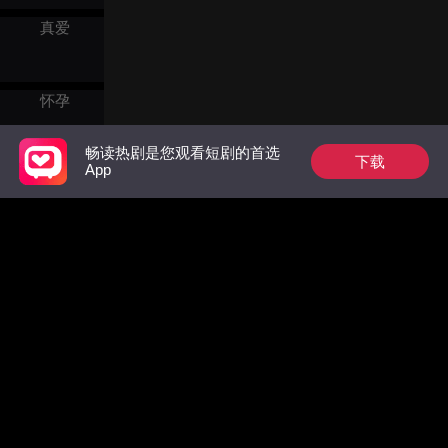
萧成煜纠缠，叶蓁不得已答
谗言，对李珏百般苛待，刻
应。萧成煜看着自己的爱人
真爱
意拖延救援时间。边关将士
嫁给自己的皇弟，恼羞成怒
仍在拼死御敌，深宫阴谋不
设计逼宫，并且在叶蓁和萧
断作祟，忍辱负重的李珏身
景阳的婚礼当天，强行掳走
陷困局，而心怀歹念、祸乱
了叶蓁，用尽手段威胁叶蓁
怀孕
大局之人，终究逃不过正义
留在自己身边，叶蓁为此深
的审判。
受折磨，但不想萧成煜因此
嫉恨自己的母妃，选择了隐
畅读热剧是您观看短剧的首选
下载
瞒，而与此同时，萧成煜的
App
年龄差
皇弟萧景阳也因为深爱叶
蓁，跟敌国联手，企图设计
宫变，最终叶蓁为了救萧成
煜身受重伤，萧成煜才终于
科幻世界
意识到叶蓁喜欢的人是自
己。叶蓁和萧成煜假死，选
择云游天下做一对平凡夫
妻。
杀手
Follow Us
Facebook
YouTube
Instagram
使用条款
|
隐私政策
|
联系我们
娱乐圈
© 2018-now CHANGDU (HK) TECHNOLOGY LIMITED