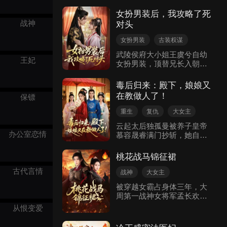
回，宋撷玉只想躺平摆烂。
谁知前世亲手送她上路的雍
女扮男装后，我攻略了死
王谢俶，这辈子竟第一个登
战神
对头
门，不仅替她手撕绿茶庶
妹、智斗黑心太子，还次次
女扮男装
古装权谋
在她遇险时“恰好”现身。从
复仇
逆袭
古代言情
武陵侯府大小姐王虞兮自幼
宫宴反杀到沙场点兵，他默
王妃
女扮男装，顶替兄长入朝。
默为她扫清一切障碍。直到
她因天香楼花魁命案遭人陷
她发现一本泛黄的手札，才
害，被迫与死对头永安王魏
惊觉——她的重生，是他用
毒后归来：殿下，娘娘又
宁联手。二人从相互算计到
余生功德换来的。这一世，
在教做人了！
保镖
并肩作战，一同追查王氏三
虐渣夺权是假，他蓄谋已久
房灭门惨案与十二年前王虞
的深情，才是真。
重生
复仇
大女主
兮父母的冤死真相。层层剥
甜宠
古装权谋
云起太后独孤曼被养子皇帝
茧后发现，幕后黑手竟是魏
办公室恋情
慕容晟睿满门抄斩，她自焚
太后勾结外敌所为。王虞兮
诅咒后重生为裕盛将军府嫡
历经艰险，相继扳倒楼兰女
女萧曼。前世血仇未报，今
王、大元玉氏等仇敌，最终
桃花战马锦征裙
生府中暗流汹涌：祖母偏
在魏宁相助下诛杀魏太后，
古代言情
心、姨娘庶妹轮番陷害，她
为父母与二十万王家军昭
战神
大女主
一一化解，展露锋芒。在阴
雪。尘埃落定后，魏宁登基
破镜重圆
古装权谋
被穿越女霸占身体三年，大
差阳错与秦王南宫煜结缘
为帝，履行先帝婚约迎娶王
周第一战神女将军孟长欢再
古代言情
后，她发现对方正是天机阁
虞兮。天下太平，二人育有
次睁眼，竟成了举国唾弃的
主，两人从试探、合作到相
从恨变爱
龙凤胎，岁月静好。
恋爱脑，还落得个众叛亲
知相爱。她召回旧部、布下
离、臭名昭著的下场。为收
暗棋，誓要向慕容晟睿讨回