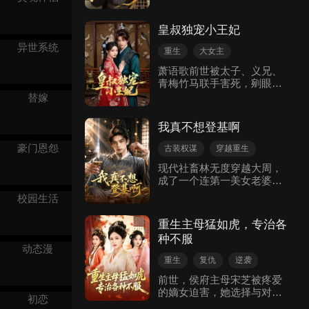
个下场，这辈子姜明珠不想
夺嫡暗棋。她奉命扳倒的宁
再争了，只想摆烂躺平，当
王叶怀瑾温润如玉，早年曾
个悠闲太后。
皇叔独宠小王妃
救过她，寒蝉于心不忍却身
异世系统
不由己，被迫假意接近。叶
重生
大女主
孤岑对她步步紧逼，叶怀瑾
古装权谋
嫡女
甜宠
萧语歌前世被太子、义兄、
却处处护她，甚至愿放弃储
青梅竹马联手害死，剜眼放
位求赐婚，让她深陷矛盾。
血。重生后她步步设局：让
权斗凶险，她在恩情与胁迫
替嫁
太子愧疚再踹开，逼义兄剜
中挣扎。可就在即将脱身
眼赎罪，设计青梅家破人
时，寒蝉惊觉真相：灭族真
我真不想登基啊
亡。复仇中救下霸道王爷千
凶竟是看似君子的叶怀瑾，
霆轩，竟是儿时定情的“小叔
而叶孤岑大忠似奸，一直默
豪门恩怨
古装权谋
穿越重生
叔”，被他舍命相护。她暗地
默护她与妹妹。叶怀瑾仍想
逆袭
热血
皇室
现代社畜林无度穿越大周，
里还是江湖第一楼楼主。渣
利用她，寒蝉与叶孤岑联
成了一个连第一美女老婆苏
男们追妻火葬场时，她选择
手，设下局中局，在三公主
婉儿都要送去巴结权臣的极
嫁给满眼是她的王爷。然大
相助下粉碎阴谋，历经劫难
校园生活
品绿帽奴。林无度誓不当
婚在即，觊觎她“气运之女”
终成眷属。
狗，开局大闹翻盘！他奉旨
命格的黑手仍在暗涌——好
重生主母猛如虎，专治各
抄家狂敛五百万两；公堂手
戏才刚开场。
种不服
持尚方宝剑，悍然斩首赵德
动态漫
昌，逼得嚣张太后自扇耳
重生
复仇
逆袭
光。为了营救在青楼被拍卖
古装权谋
古代言情
的妻子，他怒砸万金、手撕
前世，侯府主母宋芝被疼爱
卖身契，俘获美人芳心。太
的嫡女迫害，她选择与对方
大女主
家庭亲情
初恋
后勾结蛮族三十万大军压
同归于尽。重生后，宋芝不