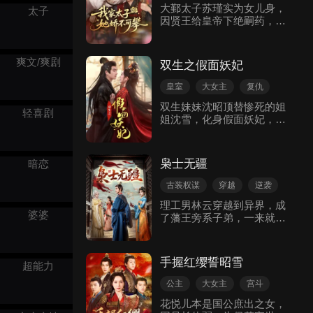
误会，收获真情。
日久生情
古装权谋
大鄞太子苏瑾实为女儿身，
太子
王。可谁知这誉王的纨绔，
因贤王给皇帝下绝嗣药，皇
古代言情
也只是表面的伪装。最后两
帝为稳江山，令其女扮男
人携手登上高位，誉王成了
装。她与身中寒毒、手握兵
下一任皇帝。
权的摄政王萧恒有嫌隙，却
爽文/爽剧
双生之假面妖妃
在贤王设计下，于皇宫偏殿
意外发生关系。萧恒察觉寒
皇室
大女主
复仇
毒缓解，疑苏瑾身份；苏瑾
宫斗
古装权谋
双生妹妹沈昭顶替惨死的姐
焦虑身份暴露。贤王及其女
轻喜剧
姐沈雪，化身假面妖妃，联
苏欢多次陷害，苏欢下火蚕
合忠仆儿与太医，用连环计
蛊时，萧恒救苏瑾竟发现其
揭露贵妃庄容与婉嫔赵清婉
女儿身，选择守护。二人携
的滔天罪行，最终手刃仇
手应对危机，感情渐深。边
枭士无疆
暗恋
敌，并与多疑皇帝暗生情
疆告急，贤王通敌，苏瑾主
愫，揭开双生姐妹身世之
动出征，与萧恒里应外合斩
古装权谋
穿越
逆袭
谜，成为大齐最尊贵的宠
贤王、败西疆。班师回朝，
角色成长
古代言情
理工男林云穿越到异界，成
妃。
萧恒以先皇遗诏力挺苏瑾，
婆婆
了藩王旁系子弟，一来就要
最终苏瑾以女帝登基，在位
选老婆、选封地，还得替三
38 年未嫁，萧恒相伴一生，
位罪妻还债。面对债务缠
死后合葬，成后世佳话。
身、山贼横行、百废待兴的
手握红缨誓昭雪
超能力
天崩开局，他以现代工业知
识重塑农耕文明秩序，火
公主
大女主
宫斗
药、冶炼、制枪、调香、催
重生
复仇
古装权谋
花悦儿本是国公庶出之女，
雨.....