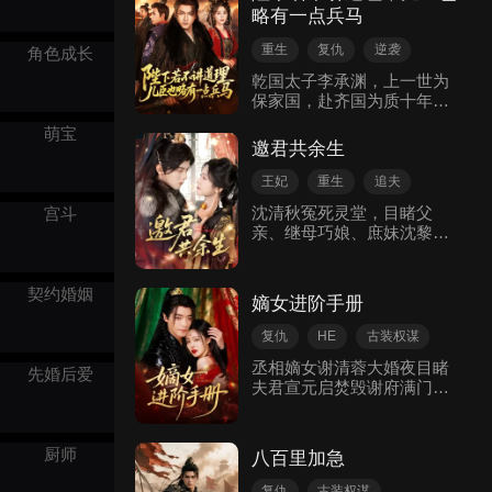
茶庶妹、破宫闱阴谋、查母
最终走到一起，实现抱负。
略有一点兵马
亲死因，步步为营。当她终
于站上高位，却发现自己身
重生
复仇
逆袭
角色成长
怀的诅咒血脉，在爱情与性
皇上
古代言情
命之间竟然只能二选一！为
乾国太子李承渊，上一世为
打破宿命，二人踏上寻解四
保家国，赴齐国为质十年，
古装权谋
国天书之谜的绝路。祖祠之
归国后却遭父皇冷落、二弟
萌宝
中，水晶棺里的先祖向她伸
李元盛陷害，最终被逐出皇
邀君共余生
出手——以命换命，还是永
室。重生一世，李承渊为质
生永世被困？这场与天对赌
归国，毅然放弃太子之位，
王妃
重生
追夫
的最后一局，她能否护住爱
投奔齐国女帝萧璃月，却仍
误会
古装权谋
沈清秋冤死灵堂，目睹父
宫斗
人、孩子和自己？
遭二皇子追杀，于是决心率
亲、继母巧娘、庶妹沈黎与
古代言情
军复仇。李承渊凭借自身能
未婚夫江成合谋毒余自己，
力与研发的火器，连破乾国
侵吞母亲遗产。摄政王江晏
城池，攻入皇都，揭露李元
血洗沈家，殉情自刎。沈清
契约婚姻
盛毒杀母后的真相，并痛斥
嫡女进阶手册
秋得知错恨江晏，重生回求
李光，最终设伏击败六国联
嫁江成之日，当众撕毁银票
军，生擒六国皇帝，成为天
复仇
HE
古装权谋
掌捆渣男，主动开始倒追江
下共主。
丞相嫡女谢清蓉大婚夜目睹
晏。
先婚后爱
夫君宣元启焚毁谢府满门。
假死逃脱后被三皇子宣润初
所救，化身舞姬"云微微"重
返仇人身侧。她挑起宣元启
厨师
八百里加急
白月光与宠妃内斗，协同宣
润初收集其卖官贪腐罪证。
复仇
古装权谋