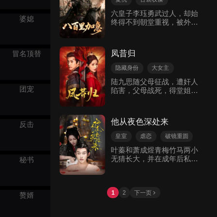
宫变之际救下皇帝揭发阴
历史军事
六皇子李珏勇武过人，却始
谋，终为谢家昭雪。尘埃落
婆媳
终得不到朝堂重视，被外派
定后，宣润初放弃帝位，与
至偏远边关镇守。一日匈奴
卸下恩怨的谢清蓉策马归
大军骤然突袭，敌军兵力数
隐，五皇子意外承继大统。
倍于守军，国难当头，李珏
火光中涅槃的凤凰，终在山
凤昔归
冒名顶替
毅然率众迎战。他亲自跨马
水间寻得安宁。
冲锋，凭借精湛骑术斩杀大
隐藏身份
大女主
量敌兵，奈何双方兵力差距
古装权谋
陆九思随父母征战，遭奸人
过大，边关战局岌岌可危。
团宠
陷害，父母战死，得堂姐陆
就在将士苦苦支撑之际，太
星摇所救。多年后，司天监
子李禹率领援军赶到，兄弟
称凤星在将军府两小姐中，
二人并肩作战，成功击退匈
九思改扮堂姐回府。她要为
奴先头部队。 众人尚未喘
他从夜色深处来
反击
父母和堂姐报仇，男主洛君
息，噩耗接连传来：匈奴二
临也为其寻真相。最终，九
十万主力大军步步紧逼，远
皇室
虐恋
破镜重圆
思重整凤家军杀敌。
在皇城的皇帝也被匈奴奸细
古装权谋
古代言情
叶蓁和萧成煜青梅竹马两小
暗中下毒，身体衰败、命悬
无猜长大，并在成年后私定
秘书
一线。眼下唯有回京搬取援
终身。萧成煜成年后出征，
军方能破局，太子当即命李
连破三城，拿着军功欲求皇
珏七日之内带回救兵。李珏
帝赐婚，却不曾想萧成煜的
星夜兼程赶回京城，厄运却
母亲找到叶蓁，以叶家上下
1
2
下一页
赘婿
再度降临。他无意惊扰未来
威胁，要求叶蓁嫁给萧成煜
太子妃独孤婉的马匹，便遭
的弟弟萧景阳，永世不准跟
到对方恶意栽赃，皇后听信