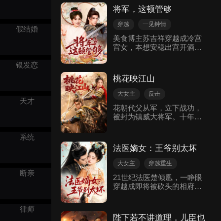
境，林无度绘制现代火器与
再盲目偏宠对方，转而弥补
将军，这顿管够
重型坦克图纸，带领百姓，
前世为自己挡刀的孝顺庶
踏平北境。最终万国来朝，
女。恋爱脑嫡女一心想嫁给
穿越
一见钟情
假结婚
皇帝跪求禅让，林无度黄袍
靖王，宋芝发现庶女才是靖
日久生情
古装权谋
美食博主苏吉祥穿越成冷宫
加身，傲视天下！
王心爱之人，宋芝主动谋
宫女，本想安稳出宫开酒
古代言情
划，为二人请旨赐婚。不甘
楼，却遇上淮南王起义，沦
心的嫡女勾结老夫人，暗中
银发恋
为宫廷余孽。她靠药膳治好
使坏，却次次被宋芝识破，
将军卫陵的寒症胃疾，淮南
二人最终自食其果。而宋芝
桃花映江山
王忌惮卫陵功高震主，将二
如愿成就庶女与靖王的良
人赐婚并发配苦寒邙城。苏
缘。战死沙场十年的丈夫活
大女主
反击
吉祥凭借厨艺收服军心，与
天才
着归来，夫妻二人久别重
古装权谋
花朝代父从军，立下战功，
身世坎坷、一心复仇的卫陵
逢，携手白头。
被封为镇威大将军。十年
渐生情愫。突厥夜袭时她为
后，皇帝欲赐婚，花朝自曝
卫陵挡箭中毒，卫陵舍命相
女子身份，引发众怒，于是
救，两人心意相通。之后苏
系统
自降为民返乡。皇帝为补偿
吉祥用美食化解危机、拉拢
法医嫡女：王爷别太坏
花朝，封其未婚夫秦京墨为
部落稳固边城，卫陵暗中扩
武状元。秦京墨为权势退
充势力。淮南王为宝藏放走
大女主
穿越重生
亲，娶假冒将军妹妹的华
旧帝，软禁苏吉祥牵制卫
断亲
逆袭
古装权谋
甜宠
21世纪法医楚倾凰，一睁眼
菱，并多次侮辱花朝。后西
陵，卫陵遂起兵复仇。最终
穿越成即将被砍头的相府嫡
戎使臣来访，大夏动荡，丞
卫陵攻破京城，平定叛乱，
女。凭借验尸绝技当场翻
相苏一白和长公主迎花朝回
二人双双辞官归隐，重回邙
案，她与冷血九王爷君陌尘
京。花朝与苏一白合作，揭
城开起吉祥酒楼，共度安稳
律师
从交易开始纠缠不休。斗绿
露戎国皇子赵长恭及奸臣，
余生。
陛下若不讲道理，儿臣也