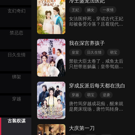
冷王盛宠法医妃
拾穿越女留下的烂摊子，她
血债。一个重生复仇、权谋
开始挽回名声、打脸反派、
博弈与家国天下交织的故事
王妃
嫡女
一夜情
玄幻奇幻
修复亲友关系，甚至追夫火
就此展开。
穿越
宫斗
古代言情
女法医猝死，穿成古代王妃
葬场。最终误会解除，她和
却被备受冷落？且看现代独
古装权谋
丈夫破镜重圆，提起长樱
立女性如何利用现代医学知
枪，护国御敌。
禁忌恋
识打脸反派！
我在深宫养孩子
皇室
日久生情
萌宝
日久生情
古装权谋
古代言情
禁欲大臣太卷了，咸鱼太后
只想带崽躺赢；皇帝驾崩，
意外成为太后的苏清禾只好
绑架
在深宫里养成小皇上，身为
辅政大臣的秦墨寒帮助苏清
穿成反派后每天都在洗白
禾化险为夷，二人在次次危
机不禁心生情愫……
穿越
萌宝
逆袭
穿越
宫斗
古装权谋
唐竹筠穿越成花痴，醒来就
是爬床现场，唐竹筠转身就
古代言情
跑，这床她再也不爬了！开
玩笑，她爹是状元，哥哥是
古装权谋
状元，儿子还是状元，她可
大庆第一刀
以横着走，还需要什么男