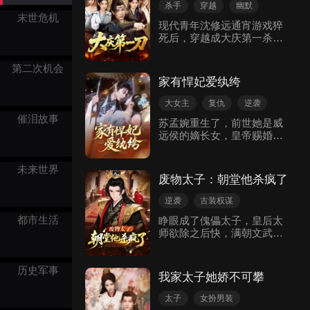
人？于是唐竹筠开始专心搞
杀手
穿越
幽默
事业，救死扶伤，研制菜
末世危机
逆袭
古装权谋
现代青年沈修远通宵游戏猝
单，养娃成材，发家致富。
死后，穿越成大庆第一杀手
“沈一刀”，醒来便遇锦衣卫
指挥使厉寒庭重金委托刺杀
第二次机会
北凉知府苏云兮。他本想骗
家有悍妃爱纨绔
钱躺平，却恰逢苏云兮率人
扫黄被抓，其刺杀目标画像
大女主
复仇
逆袭
也被发现。 狱中，沈修远借
催泪故事
反击
古装权谋
苏孟婉重生了，前世她是威
原主记忆吓退土匪，获其敬
远侯的嫡长女，皇帝赐婚，
古代言情
重。苏云兮查清沈修远曾救
让她嫁给优秀的三皇子沈淮
过自己，却因误会将他关入
霖。谁知赐婚当天，沈淮霖
大牢。后沈修远助苏云兮解
未来世界
意外救了落水的堂妹苏锦
决税收难题，还帮她化解父
废物太子：朝堂他杀疯了
凤。在侯府祖母的驱使下，
亲被陷害的冤屈，两人关系
沈淮霖同时将苏家两姐妹娶
升温。 沈修远意外结识微服
逆袭
古装权谋
回家。等沈淮霖上位后，让
私访的女帝白若雪，获封“天
穿越重生
太子
都市生活
睁眼成了傀儡太子，皇后太
苏孟婉当了一天皇后就残忍
策上臣”。在二皇子栽赃平民
师欲除之后快，满朝文武皆
动态漫
地将她跟腹中的孩儿毒死，
的公审案中，他揭露真相，
是敌人。但你们搞错了，这
还将侯府上下全部杀害。原
助女帝稳定朝局。三皇子叛
副皮囊里，住着的是从尸山
来苏锦凤是穿越女，这一切
乱时，沈修远体内原主“沈一
血海中爬出的北境兵魂！跟
历史军事
都是她和沈淮霖设的局。重
刀”意识觉醒，施展绝世刀法
我家太子她娇不可攀
我玩权谋？我掀了这棋盘，
生后，回到赐婚那天，这次
平叛。最终，沈修远坦白穿
用你们的人头，铺一条帝王
苏孟婉果断拒绝沈淮霖，选
越身份，与苏云兮解开所有
太子
女扮男装
路！
了有京城第一纨绔名号的誉