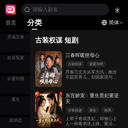
明星
分类
首页
简体
灵魂互换
古装权谋 短剧
三春晖暖慈母心
欢喜冤家
古装权谋
家庭亲情
士兵
乔春兰丈夫从军无讯，她含
辛茹苦养儿，却因家境与儿
从爱到恨
子染疾陷入困境，被迫抉择
后只救杨明。二十年后，杨
明为前程不认亲且欲杀母，
东宫娇宠：重生贵妃要逆
顾晨救母并与之相认。其间
重生
天
经历诸多波折，最终乔春兰
因治疫受赏，携杨明骨灰回
古装权谋
重生
腹黑
杨家村。
皇室
救赎
上辈子卷成贵妃，却被心上
姐弟恋
人一杯毒酒送上路。重活一