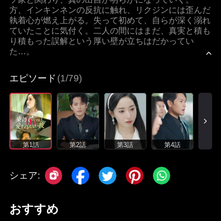
方、インキンネンの反抗に触れ、リクジンには歪んだ
執着心が燃え上がる。失って初めて、自らが深く溺れ
ていたことに気付く。二人の間にはまだ、真実と積も
り積もった誤解という厚い壁が立ちはだかってい
た…。
エピソード
(1/79)
第1話
第2話
第3話
第4話
シェア:
おすすめ