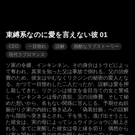
束縛系なのに愛を言えない彼 01
CEO
一目惚れ
誤解
残酷なラブストーリー
現代ラブロマンス
ソ家の令嬢、インキンネン。その身分はトウビによっ
て奪われ、真実を知った父は事故で倒れる。父の治療
費のため、彼女はやむなくリクジンの秘密の愛人とな
る。かつて一目惚れした二人だったが、誤解は愛を押
し殺してきた。リクジンは彼女を金目当ての女と警戒
し、インキンネンは母の貪欲、父の治療費、そして秘
めた想いから、名もない関係に甘んじる。予期せぬ妊
娠がリク家の内紛に巻き込み、「偽装妊娠」への誤解
から階段へ突き落とされ、子を失う。逃げ出そうとし
た彼女は、実の母によってシュウイクショウに献上さ
れる。全てに覚醒した彼女は母と縁を切り、偶然から
ソ家と関わり、真の出自が明らかになっていく。一