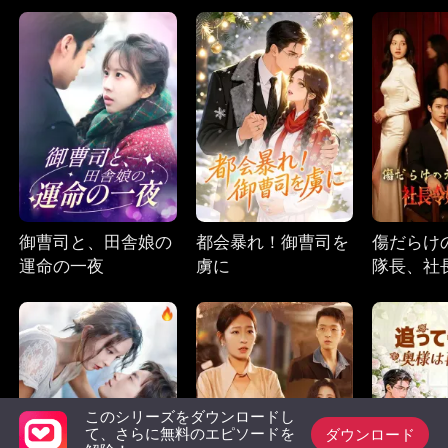
御曹司と、田舎娘の
都会暴れ！御曹司を
傷だらけ
運命の一夜
虜に
隊長、社
る
このシリーズをダウンロードし
ダウンロード
て、さらに無料のエピソードを