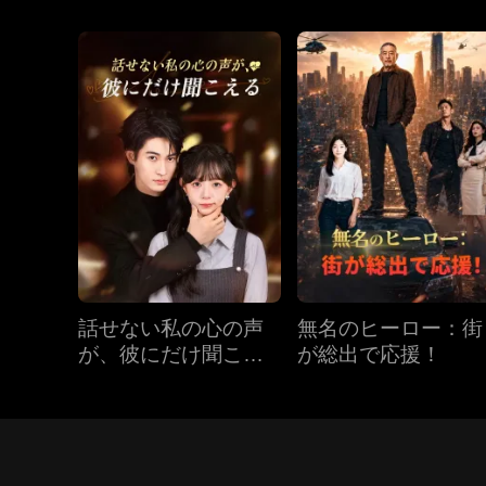
話せない私の心の声
無名のヒーロー：街
が、彼にだけ聞こえ
が総出で応援！
る