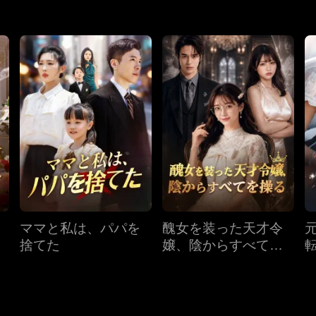
ママと私は、パパを
醜女を装った天才令
捨てた
嬢、陰からすべてを
操る