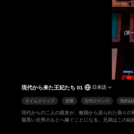
(第
現代から来た王妃たち 01
日本語
タイムスリップ
逆襲
古代ロマンス
契約結
現代からの二人の親友が、敵国から送られた偽りの
腹黒い次男のもとへ嫁ぐことになる。兄弟はこの結
は、実は知識欲は人一倍強いが、恋愛も陰謀もさっ