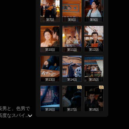
第7話
第8話
第9話
第10話
第11話
第12話
第13話
第14話
第15話
長男と、色男で
第16話
第17話
第18話
高度なスパイ」
る恋愛脳」と侮