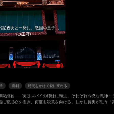
一話)親友と一緒に、敵国の皇子
に(王府)
婚
喜劇
時間をかけて愛に変わる
和親姫君――実はスパイの姉妹に転生。それぞれ冷徹な戦神・
婚に警戒心を抱き、何度も殺意を向ける。しかし長男が思う「
ぱりわからない純粋なオタク女子。一方、次男が「手玉に取れ