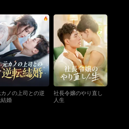
第31話
第32話
第33話
第34話
第35話
第36話
第37話
第38話
第39話
第40話
元カノの上司との逆
社長令嬢のやり直し
転結婚
人生