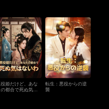
心を奪われるな
第19話
第20話
第21話
第22話
第23話
第24話
第25話
第26話
第27話
悪役姫だけど、あな
転生：悪役からの逆
第28話
第29話
第30話
たの都合で死ぬ気は
襲
ないわ