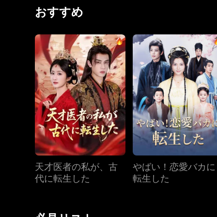
る妹は、人間心理に長けた恋愛の達人だった――。
おすすめ
んてな。」
天才医者の私が、古
やばい！恋愛バカに
代に転生した
転生した