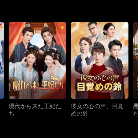
誤解から始まる、甘くて痛快な逆襲劇。「殺すつもりが、逆に
現代から来た王妃た
彼女の心の声、目覚
ち
めの鈴