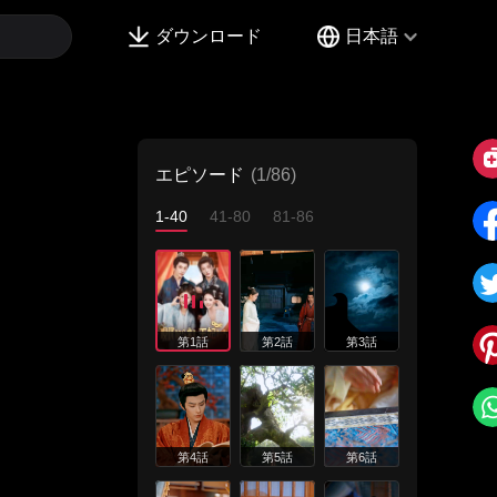
ダウンロード
日本語
エピソード
(1/86)
1-40
41-80
81-86
第1話
第2話
第3話
第4話
第5話
第6話