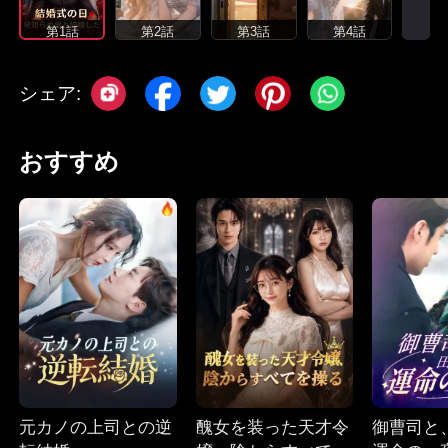
第1話
第2話
第3話
第4話
シェア:
おすすめ
元カノの上司との逆
醜女を装った天才令
御曹司と