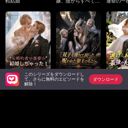
転結婚
嬢、陰からすべてを
運命の一
操る
このシリーズをダウンロードし
元婚約者の悪夢と結
双子を連れて戻っ
逃げられ
ダウンロード
て、さらに無料のエピソードを
婚しちゃった！
た、呪われた領主の
強の夫を
解除！
もとへ
必見リスト