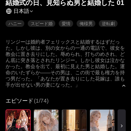
結婚式の日、見知らぬ男と結婚した 01
日本語
ハニー
スピード婚
愛情
俺様男
逆転劇
リンジーは婚約者フェリックスと結婚するはずだっ
た。しかし彼は、別の女からの一通の電話で、彼女を
教会に置き去りにした。辱められ、打ちのめされ、ど
ん底に突き落とされたリンジー。しかし彼女は泣かな
かった。教会を出て、最初に見えた男と結婚した。運
命のいたずらか――その男は、この街で最も権力を持
つ男だった。「あなたが置き去りにした花嫁は、誰も
手が出せない男の妻になった。」
エピソード
(1/74)