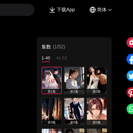
下载App
简体
集数
(1/52)
1-40
41-52
第1集
第2集
第3集
第4集
第5集
第6集