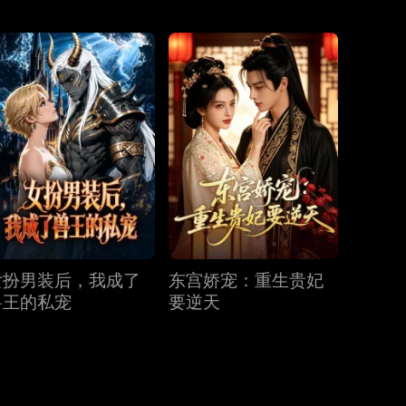
第31集
第32集
第33集
第34集
第35集
第36集
第37集
第38集
第39集
女扮男装后，我成了
东宫娇宠：重生贵妃
第40集
兽王的私宠
要逆天