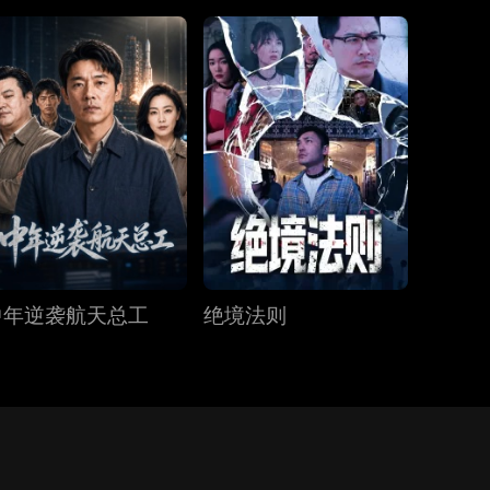
中年逆袭航天总工
绝境法则