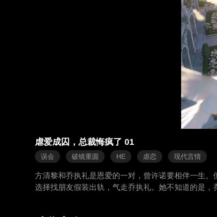
虐爱成囚，总裁悔疯了 01
误会
破镜重圆
HE
虐恋
现代言情
方清黎和乔执礼是恩爱的一对，曾许诺要相伴一生。
选择找朋友假装出轨，气走乔执礼。她不知道的是，
而他的新未婚妻安晚处处针对她。乔执礼想恨她，但