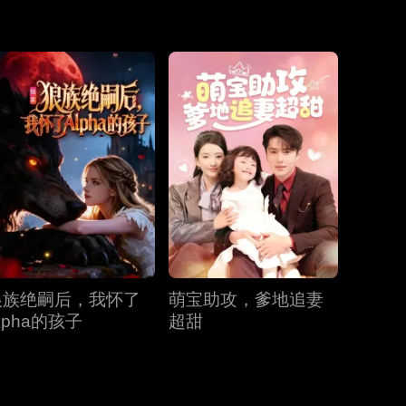
第19集
第20集
第21集
第22集
第23集
第24集
第25集
第26集
第27集
狼族绝嗣后，我怀了
萌宝助攻，爹地追妻
第28集
第29集
第30集
lpha的孩子
超甜