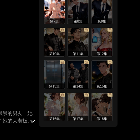
第7集
第8集
第9集
第10集
第11集
第12集
第13集
第14集
第15集
累累的男友，她
第16集
第17集
第18集
了她的大老板，
找回彼此？