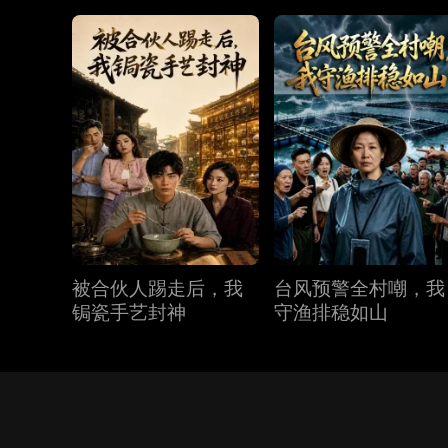
被合伙人踢走后，我
台风预警全村嘲，我
锔瓷手艺封神
守渔排稳如山