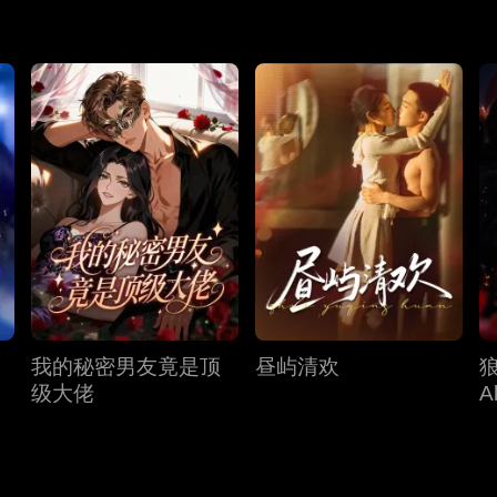
我的秘密男友竟是顶
昼屿清欢
级大佬
A