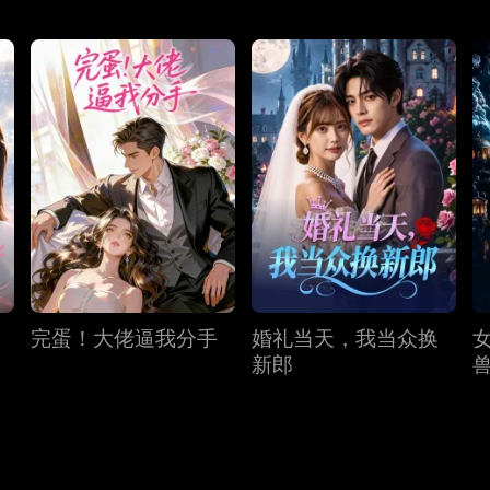
完蛋！大佬逼我分手
婚礼当天，我当众换
新郎