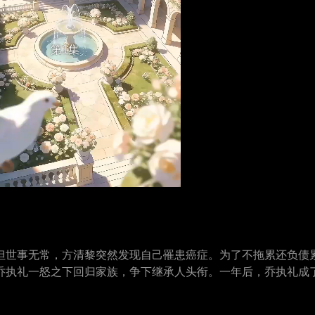
第1集
但世事无常，方清黎突然发现自己罹患癌症。为了不拖累还负债
乔执礼一怒之下回归家族，争下继承人头衔。一年后，乔执礼成
似乎又放不下她。等他终于发现当初真相，他们能否破镜重圆，