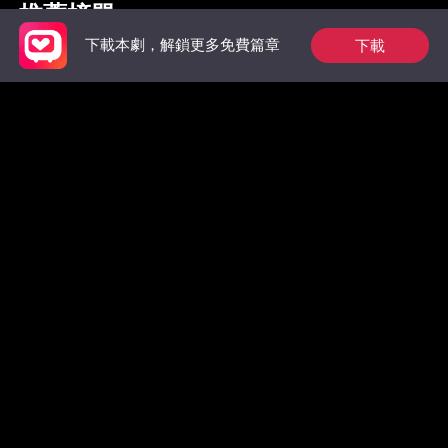
推薦榜單
下載
下載本劇，解鎖更多免費篇章
裴總今天又在偷偷寵
狼族的第一位男王
出獄後，
后：玫瑰從枷鎖中綻
太虐翻全
放