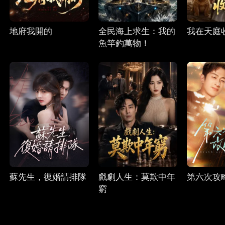
地府我開的
全民海上求生：我的
我在天庭
魚竿釣萬物！
蘇先生，復婚請排隊
戲劇人生：莫欺中年
第六次攻
窮