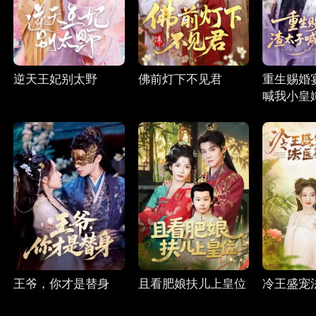
逆天王妃别太野
佛前灯下不见君
重生赐婚
喊我小皇
王爷，你才是替身
且看肥娘扶儿上皇位
冷王盛宠