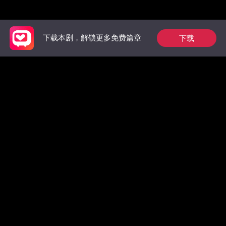
推荐榜单
下载
下载本剧，解锁更多免费篇章
枭爷夫人她来自农村
惊！墨总前妻马甲无
绝不原谅
数，拒绝复合！
嫁了