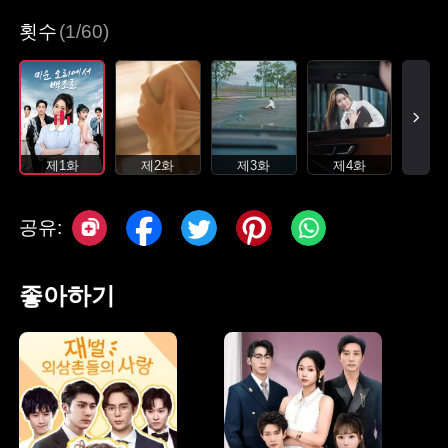
횟수
(1/60)
제1화
제2화
제3화
제4화
공유:
좋아하기