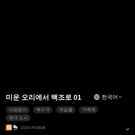
미운 오리에서 백조로 01
한국어
사랑둥이
복수극
역습물
가족애
현대 도시
2025-VF03636