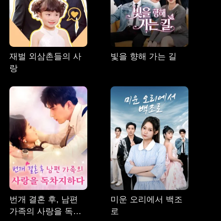
재벌 외삼촌들의 사
빛을 향해 가는 길
랑
번개 결혼 후, 남편
미운 오리에서 백조
가족의 사랑을 독차
로