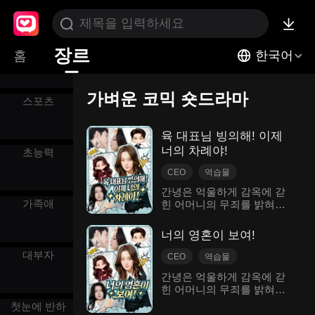
시어머니
장르
홈
한국어
가벼운 코믹 숏드라마
스포츠
육 대표님 빙의해! 이제
너의 차례야!
초능력
CEO
역습물
오래 보니 사랑
간녕은 억울하게 감옥에 갇
가족애
힌 어머니의 무죄를 밝혀주
가벼운 코믹
현대 도시
기 위해 육연주의 회사에 들
어갔지만, 의붓 여동생의 끊
너의 영혼이 보여!
임없는 방해를 받는다. 어느
대부자
날 예기치 않게 CEO 육연주
CEO
역습물
가 그녀를 구하기 위해 심각
오래 보니 사랑
간녕은 억울하게 감옥에 갇
한 부상을 입고 혼수상태에
힌 어머니의 무죄를 밝혀주
가벼운 코믹
현대 도시
빠지게 되며, 그의 영혼은 오
기 위해 육연주의 회사에 들
직 그녀만 볼 수 있는 특별한
첫눈에 반하
어갔지만, 의붓 여동생의 끊