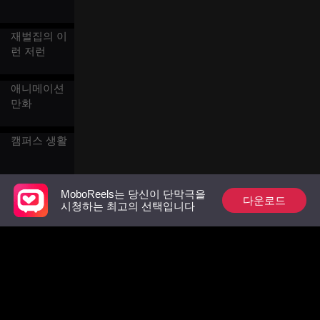
재벌집의 이
런 저런
애니메이션
만화
캠퍼스 생활
첫사랑
MoboReels는 당신이 단막극을
다운로드
시청하는 최고의 선택입니다
계약 결혼
백발의 로맨
스