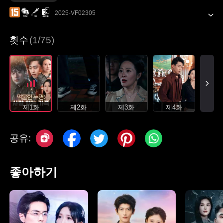
2025-VF02305
횟수
(1/75)
제1화
제2화
제3화
제4화
공유:
좋아하기