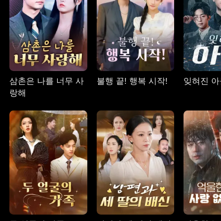
삼촌은 나를 너무 사
불행 끝! 행복 시작!
잊혀진 아
랑해