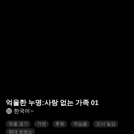
억울한 누명:사랑 없는 가족 01
한국어
핏줄 끊기
가면
후회
역습물
도시 일상
현대 로맨스