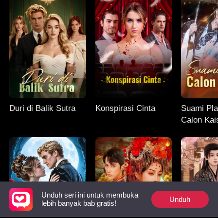
Duri di Balik Sutra
Konspirasi Cinta
Suami Pl
Calon Kai
Unduh seri ini untuk membuka
Unduh
lebih banyak bab gratis!