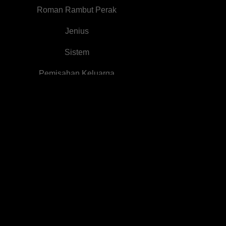
Roman Rambut Perak
Jenius
Sistem
Pemisahan Keluarga
Pengacara
1VN
Perkembangan
Karakter
Bayi Lucu
Perkelahian Istana
Kawin Kontrak
Cinta Setelah