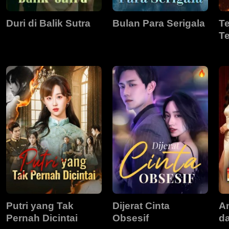
Duri di Balik Sutra
Bulan Para Serigala
T
T
Putri yang Tak
Dijerat Cinta
A
Pernah Dicintai
Obsesif
d