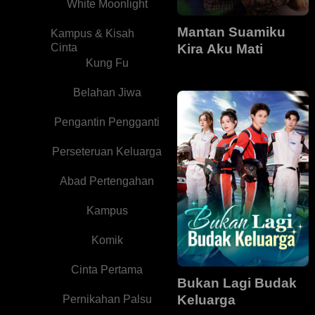
White Moonlight
Mantan Suamiku
Kampus & Kisah
Cinta
Kira Aku Mati
Kung Fu
Belahan Jiwa
Pengantin Pengganti
Perseteruan Keluarga
Abad Pertengahan
Kampus
Komik
Cinta Pertama
Bukan Lagi Budak
Keluarga
Pernikahan Palsu