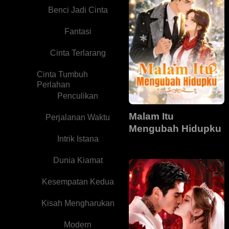
Benci Jadi Cinta
Fantasi
Cinta Terlarang
Cinta Tumbuh
Perlahan
Penculikan
Malam Itu
Perjalanan Waktu
Mengubah Hidupku
Intrik Istana
Dunia Kiamat
Kesempatan Kedua
Kisah Mengharukan
Modern