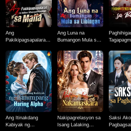
Ang
Ang Luna na
Paghihiga
Pakikipagsapalaran
Bumangon Mula sa
Tagapagm
ni Miss
Libingan
Ballet
Sharpshooter sa
Mafia
Ang Itinakdang
Nakipagrelasyon sa
Saksi Ako
Kabiyak ng
Isang Lalaking
Pagbagsak