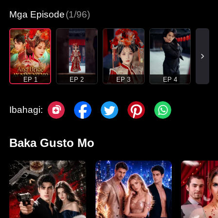
Mga Episode
(1/96)
EP 1
EP 2
EP 3
EP 4
Ibahagi:
Baka Gusto Mo