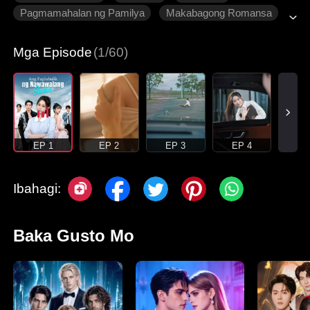
Pagmamahalan ng Pamilya
Makabagong Romansa
Mga Episode
(1/60)
EP 1
EP 2
EP 3
EP 4
Ibahagi:
Baka Gusto Mo