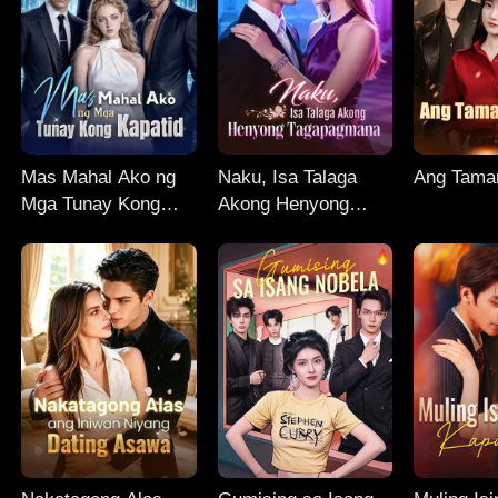
Mas Mahal Ako ng
Naku, Isa Talaga
Ang Taman
Mga Tunay Kong
Akong Henyong
Kapatid
Tagapagmana