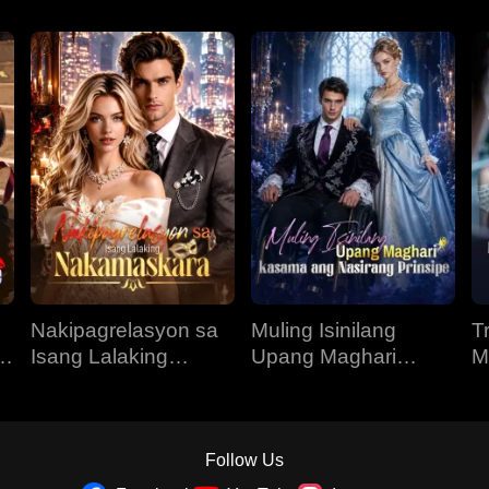
Nakipagrelasyon sa
Muling Isinilang
T
O
Isang Lalaking
Upang Maghari
M
Nakamaskara
Kasama ang
N
Nasirang Prinsipe
Follow Us