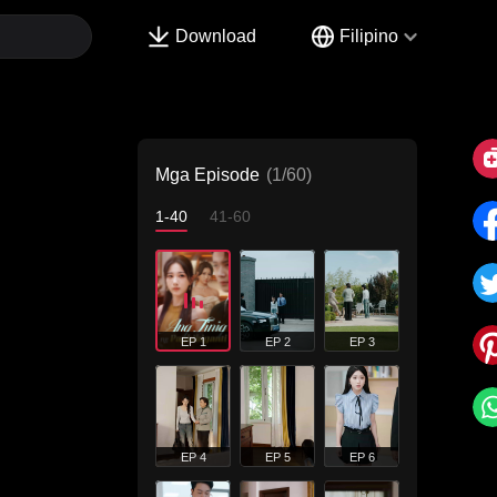
Download
Filipino
Mga Episode
(1/60)
1-40
41-60
EP 1
EP 2
EP 3
EP 4
EP 5
EP 6