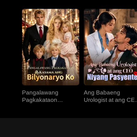
Pangalawang
Ang Babaeng
Pagkakataon
Urologist at ang CE
Kasama ang
Niyang Pasyente
Bilyonaryo Ko