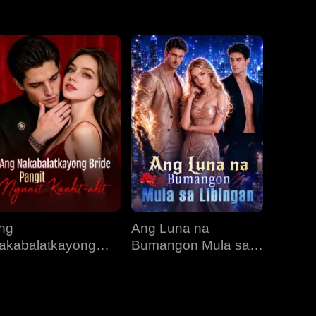
EP 31
EP 32
EP 33
EP 34
EP 35
EP 36
EP 37
EP 38
EP 39
EP 40
ng
Ang Luna na
akabalatkayong
Bumangon Mula sa
ride, Pangit Ngunit
Libingan
aakit-akit