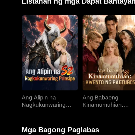
Listahan ng mga Dapat Bantaya
Ang Alipin na
Ang Babaeng
Nagkukunwaring
Kinamumuhian:
Prinsipe
Kwento ng Pagtubo
Mga Bagong Paglabas