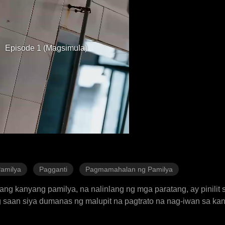
Episode 1 (Magsimula)
Pamilya
Pagganti
Pagmamahalan ng Pamilya
t ang kanyang pamilya, na nalinlang ng mga paratang, ay pinili
 saan siya dumanas ng malupit na pagtrato na nag-iwan sa ka
ahanan, nanatiling malamig at walang tiwala ang kanyang pamily