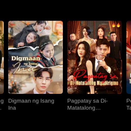
ang mabuti sa isang medikal na instituto. Nang maibalik ang kany
ng
Digmaan ng Isang
Pagpatay sa Di-
P
g
Ina
Matatalong
T
Mandirigma
T
P