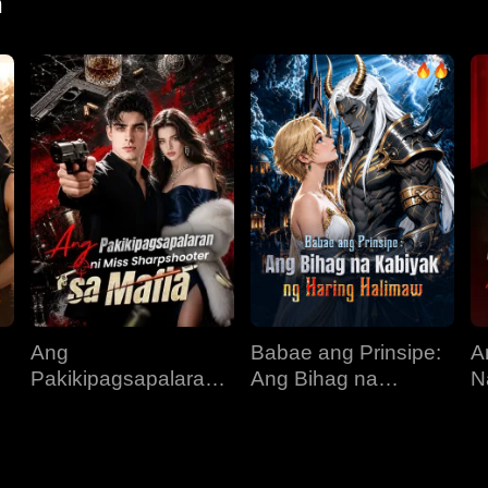
n
Ang
Babae ang Prinsipe:
A
Pakikipagsapalaran
Ang Bihag na
N
s
ni Miss Sharpshooter
Kabiyak ng Haring
B
sa Mafia
Halimaw
K