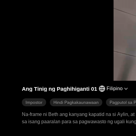
Ang Tinig ng Paghihiganti 01
Filipino
Impostor
Hindi Pagkakaunawaan
Pagputol sa 
Na-frame ni Beth ang kanyang kapatid na si Aylin, a
sa isang paaralan para sa pagwawasto ng ugali kung
kawalang tinig. Kahit na bumalik siya sa kanilang t