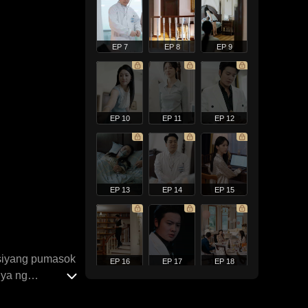
EP 7
EP 8
EP 9
EP 10
EP 11
EP 12
EP 13
EP 14
EP 15
t siyang pumasok
EP 16
EP 17
EP 18
nya ng
a sa kanya. Sa