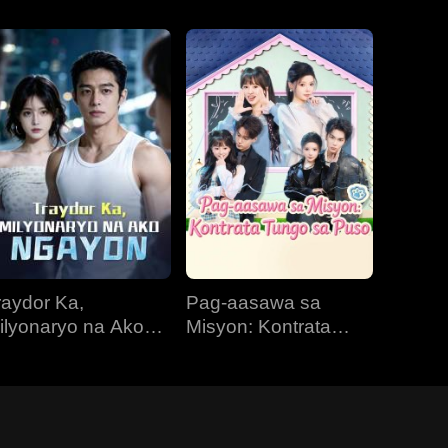
raydor Ka,
Pag-aasawa sa
ilyonaryo na Ako
Misyon: Kontrata
gayon
Tungo sa Puso