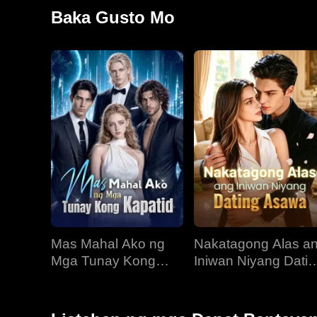
matinding kalungkutan, umalis si Aylin at nag-aral n
Baka Gusto Mo
sinimulan niya ang paghihiganti kay Beth.
Mas Mahal Ako ng
Nakatagong Alas a
Mga Tunay Kong
Iniwan Niyang Datin
Kapatid
Asawa