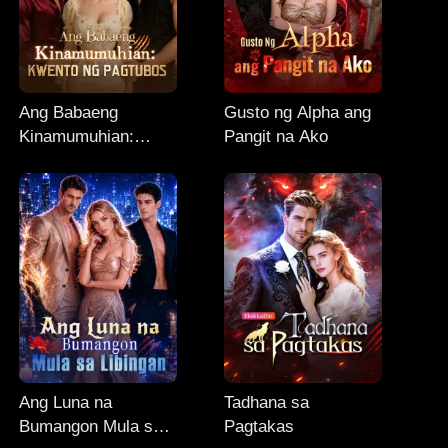
Ang Babaeng
Gusto ng Alpha ang
Kinamumuhian:
Pangit na Ako
Kwento ng Pagtubos
Ang Luna na
Tadhana sa
Bumangon Mula sa
Pagtakas