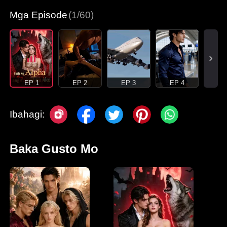
Mga Episode
(1/60)
EP 1
EP 2
EP 3
EP 4
Ibahagi:
Baka Gusto Mo