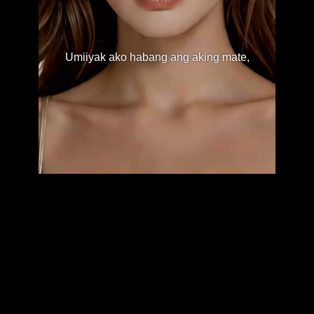
Umiiyak ako habang ang aking mate,