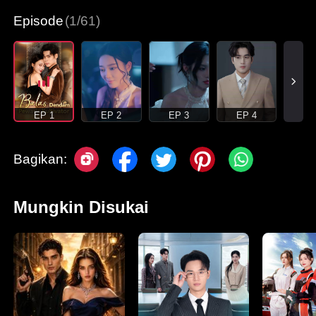
Episode
(1/61)
EP 1
EP 2
EP 3
EP 4
Bagikan:
Mungkin Disukai