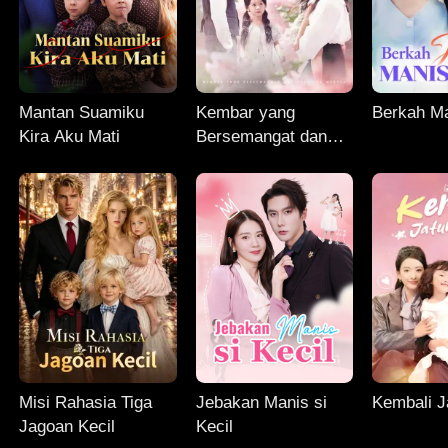
Mantan Suamiku
Kembar yang
Berkah Ma
Kira Aku Mati
Bersemangat dan
Ayah CEO Mereka
Misi Rahasia Tiga
Jebakan Manis si
Kembali J
Jagoan Kecil
Kecil