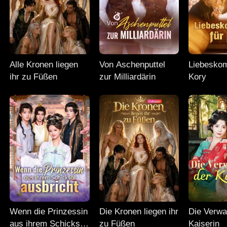
Alle Kronen liegen
Von Aschenputtel
Liebesko
ihr zu Füßen
zur Milliardärin
Kory
Wenn die Prinzessin
Die Kronen liegen ihr
Die Verwa
aus ihrem Schicksal
zu Füßen
Kaiserin